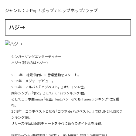
ジャンル：
J-Pop
/
ポップ
/
ヒップホップ/ラップ
ハジ→
シンガーソングエンターテイナー

ハジ→（読み方はハジー）

2005年　地元 仙台にて 音楽活動をスタート。

2013年　メジャーデビュー。

2015年　アルバム『 ハジベスト。』オリコン４位。

同年シングル『君と。』にてiTunesランキング1位。

そしてコラボ曲 miwa『夜空。feat.ハジ→』でもiTunesランキング1位を獲
得。

2016年　コラボベストとなる『コラボ de ハジベスト。』ではLINE MUSICラ
ンキング1位。

リリース作品は配信チャートを中心に数々のタイトルを獲得。

現在YouTube登録者数は20万人、楽曲総再生回数は2億回に達し、
