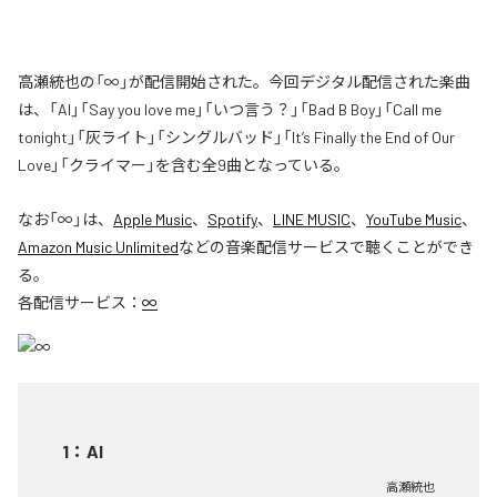
高瀬統也の「∞」が配信開始された。今回デジタル配信された楽曲
は、「AI」「Say you love me」「いつ言う？」「Bad B Boy」「Call me
tonight」「灰ライト」「シングルバッド」「It’s Finally the End of Our
Love」「クライマー」を含む全9曲となっている。
なお「
∞
」は、
Apple Music
、
Spotify
、
LINE MUSIC
、
YouTube Music
、
Amazon Music Unlimited
などの音楽配信サービスで聴くことができ
る。
各配信サービス：
∞
1
：
AI
高瀬統也