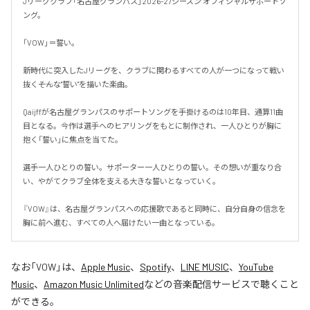
Jリーグクラブ「名古屋グランパス」2026-27シーズン オフィシャルサポートソ
ング。

「VOW」＝誓い。

新時代に突入したJリーグを、クラブに関わるすべての人が一つになって戦い
抜く――そんな"誓い"を描いた楽曲。

Qaijffが名古屋グランパスのサポートソングを手掛けるのは10年目、通算11曲
目となる。今作は選手へのヒアリングをもとに制作され、一人ひとりが胸に
抱く「誓い」に焦点を当てた。

選手一人ひとりの誓い。サポーター一人ひとりの誓い。その想いが重なり合
い、やがてクラブ全体を支える大きな誓いとなっていく。

『VOW』は、名古屋グランパスへの応援歌であると同時に、自分自身の信念を
胸に前へ進む、すべての人へ届けたい一曲となっている。
なお「
VOW
」は、
Apple Music
、
Spotify
、
LINE MUSIC
、
YouTube
Music
、
Amazon Music Unlimited
などの音楽配信サービスで聴くこと
ができる。