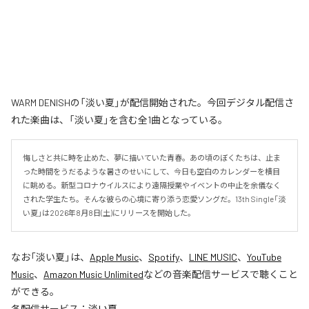
WARM DENISHの「淡い夏」が配信開始された。今回デジタル配信さ
れた楽曲は、「淡い夏」を含む全1曲となっている。
悔しさと共に時を止めた、夢に描いていた青春。あの頃のぼくたちは、止ま
った時間をうだるような暑さのせいにして、今日も空白のカレンダーを横目
に眺める。新型コロナウイルスにより遠隔授業やイベントの中止を余儀なく
された学生たち。そんな彼らの心境に寄り添う恋愛ソングだ。13th Single「淡
い夏」は2026年8月8日(土)にリリースを開始した。
なお「
淡い夏
」は、
Apple Music
、
Spotify
、
LINE MUSIC
、
YouTube
Music
、
Amazon Music Unlimited
などの音楽配信サービスで聴くこと
ができる。
各配信サービス：
淡い夏