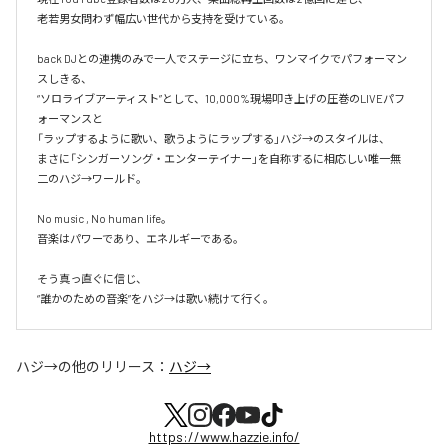
老若男女問わず幅広い世代から支持を受けている。 

back DJとの連携のみで一人でステージに立ち、ワンマイクでパフォーマン
スしきる、

“ソロライブアーティスト”として、10,000%現場叩き上げの圧巻のLIVEパフ
ォーマンスと

「ラップするように歌い、歌うようにラップする」ハジ→のスタイルは、

まさに「シンガーソング・エンターテイナー」を自称するに相応しい唯一無
二のハジ→ワールド。

No music , No human life。

音楽はパワーであり、エネルギーである。

そう真っ直ぐに信じ、

ハジ→
の他のリリース：
ハジ→
https://www.hazzie.info/