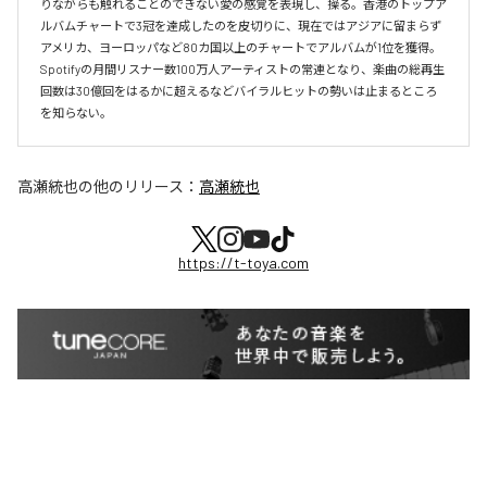
りながらも触れることのできない愛の感覚を表現し、操る。香港のトップア
ルバムチャートで3冠を達成したのを皮切りに、現在ではアジアに留まらず
アメリカ、ヨーロッパなど80カ国以上のチャートでアルバムが1位を獲得。
Spotifyの月間リスナー数100万人アーティストの常連となり、楽曲の総再生
回数は30億回をはるかに超えるなどバイラルヒットの勢いは止まるところ
を知らない。
高瀬統也
の他のリリース：
高瀬統也
https://t-toya.com