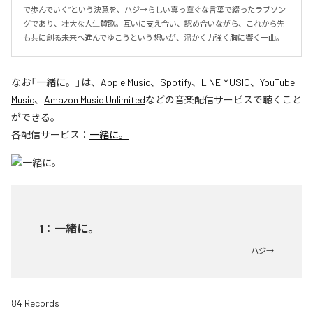
で歩んでいく”という決意を、ハジ→らしい真っ直ぐな言葉で綴ったラブソン
グであり、壮大な人生賛歌。互いに支え合い、認め合いながら、これから先
も共に創る未来へ進んでゆこうという想いが、温かく力強く胸に響く一曲。
なお「
一緒に。
」は、
Apple Music
、
Spotify
、
LINE MUSIC
、
YouTube
Music
、
Amazon Music Unlimited
などの音楽配信サービスで聴くこと
ができる。
各配信サービス：
一緒に。
1
：
一緒に。
ハジ→
84 Records