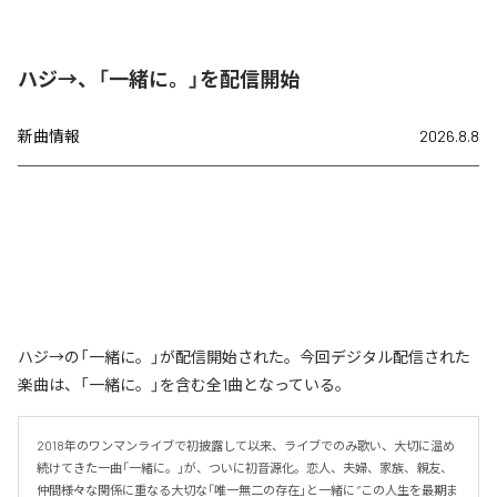
ハジ→、「一緒に。」を配信開始
新曲情報
2026.8.8
ハジ→の「一緒に。」が配信開始された。今回デジタル配信された
楽曲は、「一緒に。」を含む全1曲となっている。
2018年のワンマンライブで初披露して以来、ライブでのみ歌い、大切に温め
続けてきた一曲「一緒に。」が、ついに初音源化。恋人、夫婦、家族、親友、
仲間――様々な関係に重なる大切な「唯一無二の存在」と一緒に “この人生を最期ま