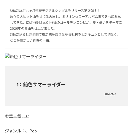
SHAZNAが六ヶ月連続デジタルシングルをリリース第２弾！！

数々の大ヒット曲を世に生み出し、ミリオンセラーアルバムまでをも産み出
してきた、IZAM作詞 & A.O.I作曲のゴールデンコンビが、夏・憂いをテーマに
2026年の夏曲を仕上げました。

SHAZNAらしさ全開で疾走感がありながらも胸の奥がキュンとして切なく、
どこか懐かしい青春の一曲。
1
：
飴色サマーライダー
SHAZNA
参華三釼LLC
ジャンル：
J-Pop