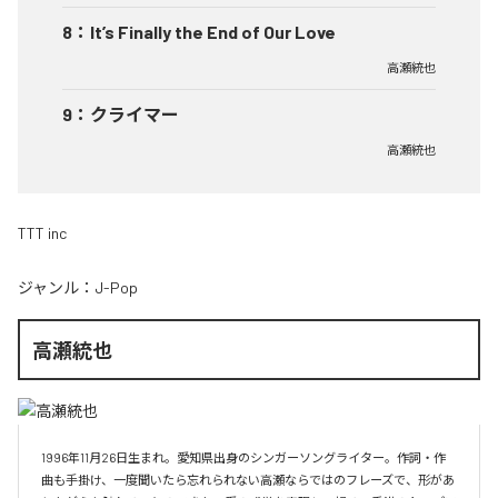
8
：
It’s Finally the End of Our Love
高瀬統也
9
：
クライマー
高瀬統也
TTT inc
ジャンル：
J-Pop
高瀬統也
1996年11月26日生まれ。愛知県出身のシンガーソングライター。作詞・作
曲も手掛け、一度聞いたら忘れられない高瀬ならではのフレーズで、形があ