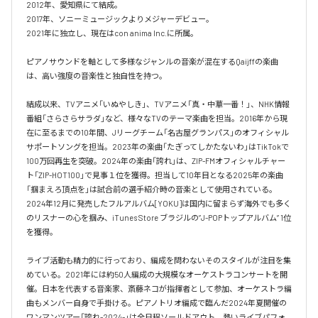
2012年、愛知県にて結成。

2017年、ソニーミュージックよりメジャーデビュー。

2021年に独立し、現在はcon anima Inc.に所属。

ピアノサウンドを軸として多様なジャンルの音楽が混在するQaijffの楽曲
は、高い強度の音楽性と独自性を持つ。

結成以来、TVアニメ「いぬやしき」、TVアニメ「真・中華一番！」、NHK情報
番組「さらさらサラダ」など、様々なTVのテーマ楽曲を担当。2016年から現
在に至るまでの10年間、Jリーグチーム「名古屋グランパス」のオフィシャル
サポートソングを担当。2023年の楽曲「たぎってしかたないわ」はTikTokで
100万回再生を突破。2024年の楽曲「誇れ」は、ZIP-FMオフィシャルチャー
ト「ZIP-HOT100」で見事１位を獲得。担当して10年目となる2025年の楽曲
「掴まえろ頂点を」は試合前の選手紹介時の音楽として使用されている。

2024年12月に発売したフルアルバム[YOKU]は国内に留まらず海外でも多く
のリスナーの心を掴み、iTunes Store ブラジルの”J-POPトップアルバム” 1位
を獲得。

ライブ活動も精力的に行っており、編成を問わないそのスタイルが注目を集
めている。2021年には約50人編成の大規模なオーケストラコンサートを開
催。日本を代表する音楽家、斎藤ネコが指揮者として参加、オーケストラ編
曲もメンバー自身で手掛ける。ピアノトリオ編成で臨んだ2024年夏開催の
ワンマンツアー「誇れ-2024-」は全日程ソールドアウト。熱いライブパフォ