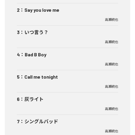
2
：
Say you love me
高瀬統也
3
：
いつ言う？
高瀬統也
4
：
Bad B Boy
高瀬統也
5
：
Call me tonight
高瀬統也
6
：
灰ライト
高瀬統也
7
：
シングルバッド
高瀬統也