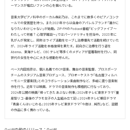
ーマンスが幅広いファンの心を掴んでいる。

音楽大学ピアノ科卒のボーカル森彩乃は、これまでに数多くのピアノコンク
ールでの受賞歴を持つ。また2021年からは自身のアパレルブランド「誰かに
なりたいわけじゃない」が始動。ZIP-FMの Podcast番組「ビッグファイブ 〜
わたしって何者？ 心理学雑談〜」ではパーソナリティを担当中。2023 年に
乳がんが発覚し、同年はライブ活動をセーブし治療優先で活動を続けていた
が、2024年ライブ活動を本格復帰を果たす。前向きに治療を行う姿を
Abema、東海テレビ、CBC テレビ等多くのメディアが密着取材を行い、同
世代の女性を中心に大きな感動を呼んだ。

ベース内田旭彦は、個人名義でのCM音楽、舞台の音楽監督、プロスポーツ
チームのスタジアム音楽プロデュース、プロオーケストラ「名古屋フィルハ
ーモニー交響楽団」とのコラボレーション楽曲制作など、多岐に渡り音楽制
作を行う。近年では映画、ドラマの音楽制作も積極的に行なっており、
2024年公開の映画『帰ってきた あぶない刑事』2024年テレビ東京ドラマ『量
産型リコ -最後のプラモ女子の人生組み立て記-』2024年テレビ朝日ドラマ
『青島くんはいじわる』2025年テレビ東京ドラマ「今夜は…純烈」など、話題
の作品に多く携わっている。
Qaijff
の他のリリース：
Qaijff