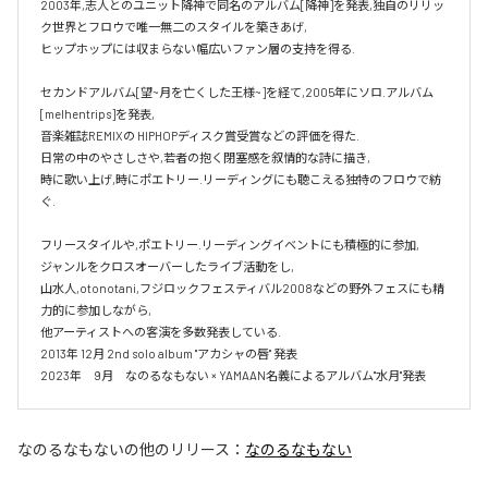
2003年,志人とのユニット降神で同名のアルバム[降神]を発表,独自のリリッ
ク世界とフロウで唯一無二のスタイルを築きあげ,

ヒップホップには収まらない幅広いファン層の支持を得る.

セカンドアルバム[望~月を亡くした王様~]を経て,2005年にソロ.アルバム 
[melhentrips]を発表,

音楽雑誌REMIXの HIPHOPディスク賞受賞などの評価を得た.

日常の中のやさしさや,若者の抱く閉塞感を叙情的な詩に描き,

時に歌い上げ,時にポエトリー.リーディングにも聴こえる独特のフロウで紡
ぐ.

フリースタイルや,ポエトリー.リーディングイベントにも積極的に参加,

ジャンルをクロスオーバーしたライブ活動をし,

山水人,otonotani,フジロックフェスティバル2008などの野外フェスにも精
力的に参加しながら,

他アーティストへの客演を多数発表している.

2013年 12月 2nd solo album "アカシャの唇" 発表

2023年　9月　なのるなもない × YAMAAN名義によるアルバム"水月"発表
なのるなもない
の他のリリース：
なのるなもない