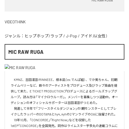
MIC RAW RUGA
VIDEOTHINK
ジャンル：
ヒップホップ/ラップ
/
J-Pop
/
アイドル(女性)
MIC RAW RUGA
　KMNZ、吉田凜音/RINNEEE、根本凪（ex.でんぱ組）、でか美ちゃん、初期
ライムベリーなど、数々のアーティストをプロデュース及びラップ楽曲を提
供して来た、E TICKET PRODUCTIONプロデュースによるガールズラップグ
ループ。読み方は「マイクロウルーガ」。メンバーを募集しつつ活動中。オー
ディションのオフィシャルサポーターは吉田凜音がつとめた。

　発進して半年で「フリースタイルダンジョン」の1期モンスターとしてブレ
イクしたラッパーのDOTAMAとhy4_4yhの2マンライブのOAに抜擢された。

　19年10月、「CONCORDE」「Right Now」などを収録した
1stEP「CONCORDE」を全国発売。同作はライムスター宇多丸の連載コラムに