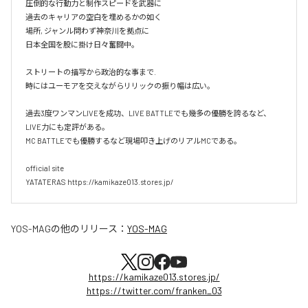
圧倒的な行動力と制作スピードを武器に

過去のキャリアの空白を埋めるかの如く

場所, ジャンル問わず神奈川を拠点に

日本全国を股に掛け日々奮闘中。

ストリートの描写から政治的な事まで.

時にはユーモアを交えながらリリックの振り幅は広い。

過去3度ワンマンLIVEを成功、LIVE BATTLEでも幾多の優勝を誇るなど、
LIVE力にも定評がある。

MC BATTLEでも優勝するなど現場叩き上げのリアルMCである。

official site

YATATERAS https://kamikaze013.stores.jp/
YOS-MAG
の他のリリース：
YOS-MAG
https://kamikaze013.stores.jp/
https://twitter.com/franken_03