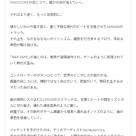
HIGH SCOREの向こうで、誰かの命が消えていく。

それはより速く、もっと効率的に。

懐かしい8bitの電子音と、重く不穏な現代のビートを交差させたYAMAANの
トラック。

その上を、なのるなもないのリリシズム、緩急を行き来するフロウ、多彩な
声色が駆け抜ける。

「WAR GAME」が描くのは、戦争が遠隔操作され、ゲームのように処理されて
いく時代の歪み。

コントローラーのボタンひとつで、世界のどこかに火が放たれる。

画面の向こうには、標的ではなく兵士がいて、家族がいて、明日を生きるは
ずだった命がある。

曲の随所に入り込むDJ SHUNのスクラッチは、言葉とビートの間をリズミカ
ルに切り裂き、壊れた通信音声のように響く。

終盤では、その断片がゲーム画面から現実へ漏れ出すノイズのように、曲の
景色を侵食していく。

ジャケットを手がけたのは、チリのアーティストmariapepinos。

兵士の姿を光の粒子のように描き出し、人間の命がゲーム上のキャラクター