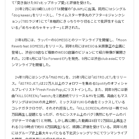
て「突き抜けた90’sヒップホップ愛」と評価を受けた。

　20年2月には川崎CLUB CITTA’開催の「@JAM」に出演。同月に1stシングル
「dog kawaii」をリリースし、「ライムスター宇多丸のアフター6 ジャンクシ
ョン」（TBSラジオ）にて「本格的にきっちりやり切ることで批評性すら出て
いる」「めちゃめちゃキャッチー」と評された。

　21年6月には、ラッパーのGOMESSとのツーマンライブを開催し、「Moon 
Reverb feat.GOMESS」をリリース。同年8月にはWEGO＆米原康正の企画に
登場し、渋谷109店など複数のWEGO店舗のビジョンにて紹介映像が展開さ
れた。22年4月には「Go Forward EP」を発売、9月には渋谷club asiaにてワ
ンマンライブを開催した。

　24年11月にはシングル「MAD MIC」を、25年1月には「ASTRO JET」をリリー
ス。「ASTRO JET」は22万人以上のフォロワーを集めるSpotifyのオフィシャ
ルプレイリスト「Fresh Finds Pop」にリストインした。また、同年9月には新
曲「KILL SCREEN」「watch」を2週連続でリリース＆MVを公開。両曲ともマス
タリングはWONKの井上幹が、ミックスはYUKIらの曲をミックスしている
コレナガタクロウが、それぞれ担当した。「KILL SCREEN」のMVは一晩で145
万回再生し話題となったが、のちにシステム上のバグ（偶然にもゲームのバ
グがテーマの曲で）と判明。しかし再公開した動画は6日で2万回以上再生さ
れる（12/9時点で約10.6万回再生）など、順調に評価を受けている。同年10月
にはグループ史上最大キャパとなる下北沢シャングリラにてワンマンライブ