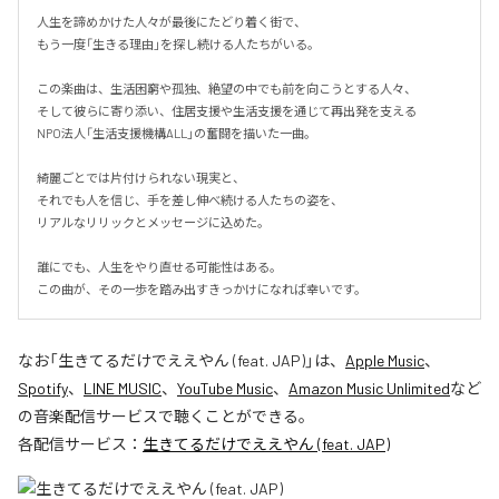
人生を諦めかけた人々が最後にたどり着く街で、

もう一度「生きる理由」を探し続ける人たちがいる。

この楽曲は、生活困窮や孤独、絶望の中でも前を向こうとする人々、

そして彼らに寄り添い、住居支援や生活支援を通じて再出発を支える

NPO法人「生活支援機構ALL」の奮闘を描いた一曲。

綺麗ごとでは片付けられない現実と、

それでも人を信じ、手を差し伸べ続ける人たちの姿を、

リアルなリリックとメッセージに込めた。

誰にでも、人生をやり直せる可能性はある。

この曲が、その一歩を踏み出すきっかけになれば幸いです。
なお「
生きてるだけでええやん (feat. JAP)
」は、
Apple Music
、
Spotify
、
LINE MUSIC
、
YouTube Music
、
Amazon Music Unlimited
など
の音楽配信サービスで聴くことができる。
各配信サービス：
生きてるだけでええやん (feat. JAP)