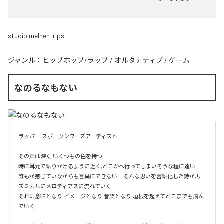
studio melhentrips
ジャンル：
ヒップホップ/ラップ
/
オルタナティブ
/
ゲーム
なのるなもない
ラッパー,スポークンワーズアーティスト.

その声は深く,いくつもの色を持つ.

時に耳元で語りかけるように近く,どこかへ行ってしまいそうな程に遠い.

誰もが感じていながらも言葉にできない....そんな思いを言語化した詩が,リ
ズミカルにメロディアスに流れていく.

それは意味となり,イメージとなり,音楽となり,垣根を超えてどこまでも飛ん
でいく.
