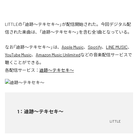
LITTLEの「迪跡〜テキセキ〜」が配信開始された。今回デジタル配
信された楽曲は、「迪跡〜テキセキ〜」を含む全1曲となっている。
なお「
迪跡〜テキセキ〜
」は、
Apple Music
、
Spotify
、
LINE MUSIC
、
YouTube Music
、
Amazon Music Unlimited
などの音楽配信サービスで
聴くことができる。
各配信サービス：
迪跡〜テキセキ〜
1
：
迪跡〜テキセキ〜
LITTLE