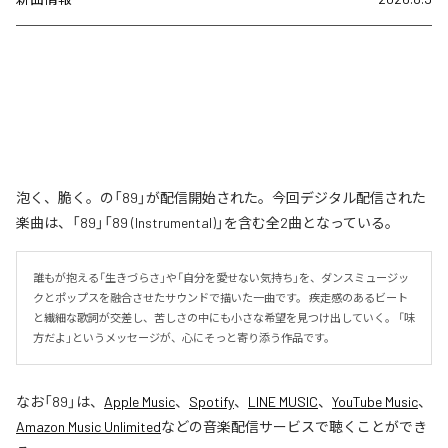
泡く、脆く。の「89」が配信開始された。今回デジタル配信された
楽曲は、「89」「89 (Instrumental)」を含む全2曲となっている。
誰もが抱える「生きづらさ」や「自分を愛せない気持ち」を、ダンスミュージッ
クとポップスを融合させたサウンドで描いた一曲です。 疾走感のあるビート
と繊細な歌詞が交差し、苦しさの中にも小さな希望を見つけ出していく。 「味
方だよ」というメッセージが、心にそっと寄り添う作品です。
なお「
89
」は、
Apple Music
、
Spotify
、
LINE MUSIC
、
YouTube Music
、
Amazon Music Unlimited
などの音楽配信サービスで聴くことができ