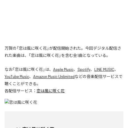
万賀の「恋は風に咲く花」が配信開始された。今回デジタル配信さ
れた楽曲は、「恋は風に咲く花」を含む全1曲となっている。
なお「
恋は風に咲く花
」は、
Apple Music
、
Spotify
、
LINE MUSIC
、
YouTube Music
、
Amazon Music Unlimited
などの音楽配信サービスで
聴くことができる。
各配信サービス：
恋は風に咲く花