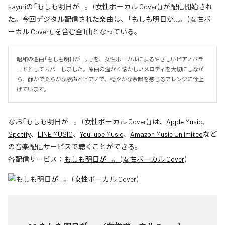
sayuriの「もしも明日が…。 (女性ボーカル Cover)」が配信開始され
た。今回デジタル配信された楽曲は、「もしも明日が…。 (女性ボ
ーカル Cover)」を含む全1曲となっている。
昭和の名曲「もしも明日が…。」を、女性ボーカルによるやさしいピアノバラ
ードとしてカバーしました。原曲の温かく懐かしいメロディを大切にしなが
ら、静かで柔らかな歌声とピアノで、穏やかな余韻を感じるアレンジに仕上
げています。
なお「
もしも明日が…。 (女性ボーカル Cover)
」は、
Apple Music
、
Spotify
、
LINE MUSIC
、
YouTube Music
、
Amazon Music Unlimited
など
の音楽配信サービスで聴くことができる。
各配信サービス：
もしも明日が…。 (女性ボーカル Cover)