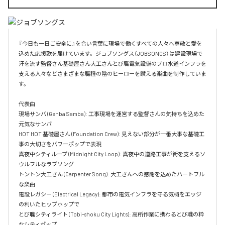
『今日も一日ご安全に』を合い言葉に現場で働くすべての人々へ尊敬と愛を
込めた応援歌を届けています。ジョブソングス（JOBSONGS）は建設現場で
汗を流す監督さん基礎屋さん大工さんとび職電気設備のプロ水道インフラを
支える人々などさまざまな職種の陰のヒーローを讃える楽曲を制作していま
す。

代表曲  

現場サンバ (Genba Samba): 工事現場を運営する監督さんの気持ちを込めた
元気なサンバ  

HOT HOT 基礎屋さん (Foundation Crew): 見えない部分が一番大事な基礎工
事の大切さをパワーポップで表現  

真夜中シティループ (Midnight City Loop): 真夜中の道路工事が街を支えるソ
ウルフルなラブソング  

トントン大工さん (Carpenter Song): 大工さんへの感謝を込めたハートフル
な楽曲  

電設レガシー (Electrical Legacy): 都市の電気インフラを守る気概をエッジ
の利いたヒップホップで  

とび職シティライト (Tobi-shoku City Lights): 高所作業に携わるとび職の粋
なシティポップ  
