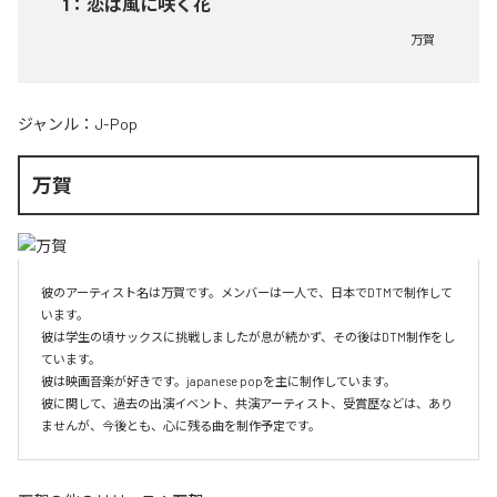
1
：
恋は風に咲く花
万賀
ジャンル：
J-Pop
万賀
彼のアーティスト名は万賀です。メンバーは一人で、日本でDTMで制作して
います。

彼は学生の頃サックスに挑戦しましたが息が続かず、その後はDTM制作をし
ています。

彼は映画音楽が好きです。japanese popを主に制作しています。

彼に関して、過去の出演イベント、共演アーティスト、受賞歴などは、あり
ませんが、今後とも、心に残る曲を制作予定です。