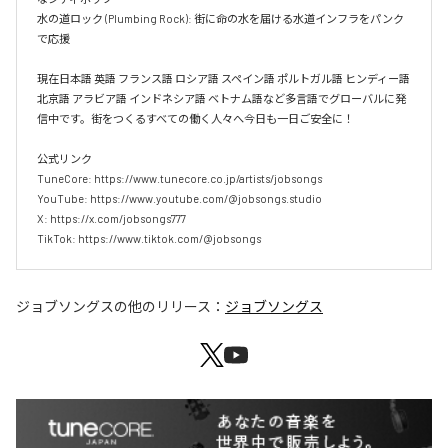
水の道ロック (Plumbing Rock): 街に命の水を届ける水道インフラをパンク
で応援

現在日本語 英語 フランス語 ロシア語 スペイン語 ポルトガル語 ヒンディー語 
北京語 アラビア語 インドネシア語 ベトナム語など多言語でグローバルに発
信中です。街をつくるすべての働く人々へ今日も一日ご安全に！

公式リンク

TuneCore: https://www.tunecore.co.jp/artists/jobsongs

YouTube: https://www.youtube.com/@jobsongs.studio

X: https://x.com/jobsongs777

TikTok: https://www.tiktok.com/@jobsongs
ジョブソングス
の他のリリース：
ジョブソングス