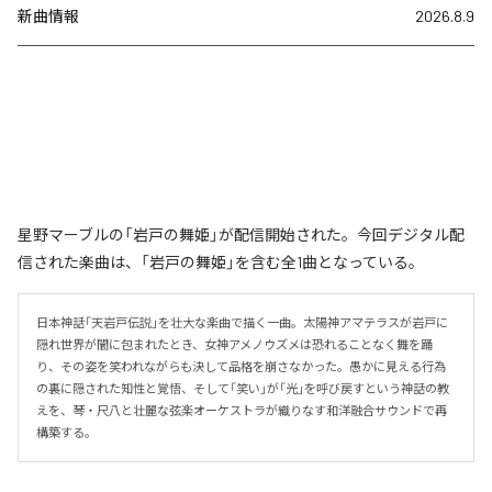
新曲情報
2026.8.9
星野マーブルの「岩戸の舞姫」が配信開始された。今回デジタル配
信された楽曲は、「岩戸の舞姫」を含む全1曲となっている。
日本神話「天岩戸伝説」を壮大な楽曲で描く一曲。太陽神アマテラスが岩戸に
隠れ世界が闇に包まれたとき、女神アメノウズメは恐れることなく舞を踊
り、その姿を笑われながらも決して品格を崩さなかった。愚かに見える行為
の裏に隠された知性と覚悟、そして「笑い」が「光」を呼び戻すという神話の教
えを、琴・尺八と壮麗な弦楽オーケストラが織りなす和洋融合サウンドで再
構築する。