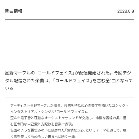
新曲情報
2026.8.9
星野マーブルの「コールドフェイス」が配信開始された。今回デジ
タル配信された楽曲は、「コールドフェイス」を含む全1曲となって
いる。
アーティスト星野マーブルが贈る、共感を持たぬ心の美学を描いたゴシック・
インダストリアル・シングル「コールド フェイス」。

歪んだ電子音と荘厳なオーケストラサウンドが交錯し、冷徹な視線の奥に潜
む圧倒的な自己愛と支配欲を音楽で表現。

仮面のような微笑みの下に隠された「感情なき心」というテーマを通して、聴
く者を美しくも恐ろしい世界へと誘う一曲。