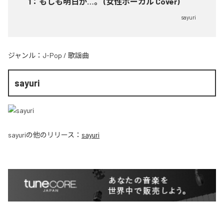
1
：
もしも明日が…。 (女性ボーカル Cover)
sayuri
ジャンル：
J-Pop
/
歌謡曲
sayuri
sayuri
の他のリリース：
sayuri