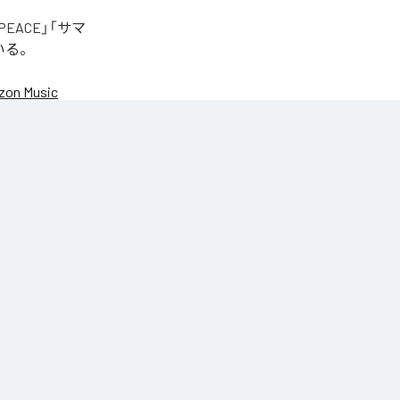
EACE」「サマ
いる。
on Music
NIC♡RY
NIC♡RY