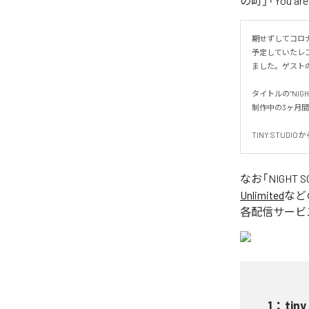
の町」「You a
期せずしてコロ
予定していたレ
ました。ゲストの
タイトルの”NIG
制作中の3ヶ月間
TINY STU
なお「
NIGHT 
Unlimited
など
各配信サービ
1
：
tiny