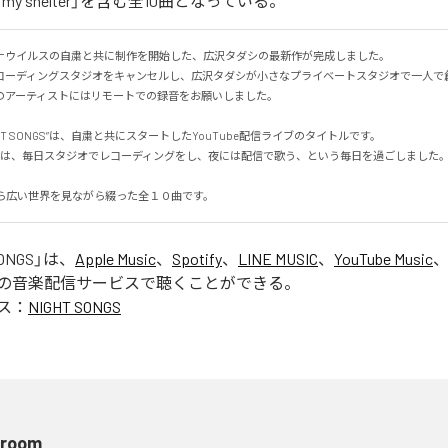
re my shelter」を含む全10曲となっている。
ナウイルスの自粛と共に制作を開始した、広沢タダシの最新作が完成しました。

コーディングスタジオをキャンセルし、広沢タダシが小さなプライベートスタジオで一人で
アーティストにはリモートでの録音をお願いしました。

HT SONGS”は、自粛と共にスタートしたYouTube配信ライブのタイトルです。

は、毎日スタジオでレコーディングをし、夜には配信で歌う、という毎日を過ごしました。

DIOから広い世界を見ながら綴った全１０曲です。
SONGS
」は、
Apple Music
、
Spotify
、
LINE MUSIC
、
YouTube Music
の音楽配信サービスで聴くことができる。
ス：
NIGHT SONGS
 room