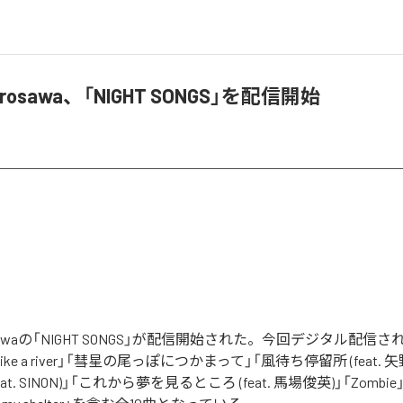
 Hirosawa、「NIGHT SONGS」を配信開始
Hirosawaの「NIGHT SONGS」が配信開始された。今回デジタル配
m」「Like a river」「彗星の尾っぽにつかまって」「風待ち停留所 (feat.
at. SINON)」「これから夢を見るところ (feat. 馬場俊英)」「Zombi