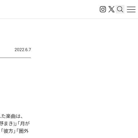
2022.6.7
信された楽曲は、
 矢野まき)」「月が
e」「彼方」「圏外