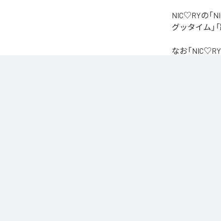
NIC♡RYの
グッタイム」「
なお「
NIC♡RY
Unlimited
など
各配信サービ
1
：
PEA
2
：
サ
3
：
踊