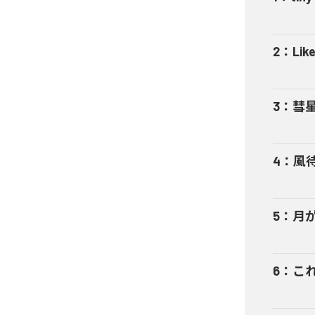
2
：
Like
3
：
彗
4
：
風待
5
：
月が
6
：
これ