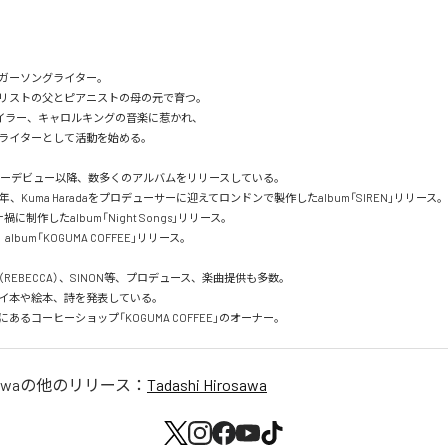
ガーソングライター。

リストの父とピアニストの母の元で育つ。

イラー、キャロルキングの音楽に惹かれ、

ライターとして活動を始める。

ジャーデビュー以降、数多くのアルバムをリリースしている。

年、Kuma Haradaをプロデューサーに迎えてロンドンで製作したalbum「SIREN」リリース。

禍に制作したalbum「Night Songs」リリース。

、album「KOGUMA COFFEE」リリース。

O（REBECCA）、SINON等、プロデュース、楽曲提供も多数。

イ本や絵本、詩を発表している。

あるコーヒーショップ「KOGUMA COFFEE」のオーナー。
awa
の他のリリース：
Tadashi Hirosawa