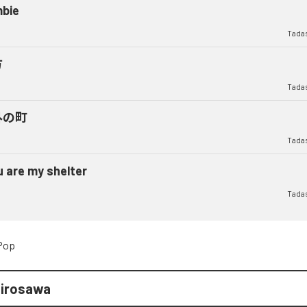
bie
Tadas
方
Tadas
外の町
Tadas
u are my shelter
Tadas
Pop
Hirosawa