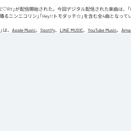
「NIC♡RY」が配信開始された。今回デジタル配信された楽曲は、「P
踊るニンニコリン」「Hey!!トモダッチ☆」を含む全4曲となって
」は、
Apple Music
、
Spotify
、
LINE MUSIC
、
YouTube Music
、
Amaz
の音楽配信サービスで聴くことができる。
ス：
NIC♡RY
CE
マグッタイム
るニンニコリン