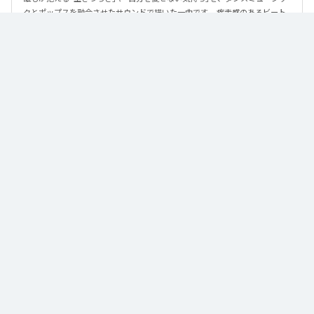
クとポップスを融合させたサウンドで描いた一曲です。 疾走感のあるビート
と繊細な歌詞が交差し、苦しさの中にも小さな希望を見つけ出していく。 「味
方だよ」というメッセージが、心にそっと寄り添う作品です。
なお「
89
」は、
Apple Music
、
Spotify
、
LINE MUSIC
、
YouTube Music
、
Amazon Music Unlimited
などの音楽配信サービスで聴くことができ
る。
各配信サービス：
89
1
：
89
泡く、脆く。
2
：
89 (Instrumental)
泡く、脆く。