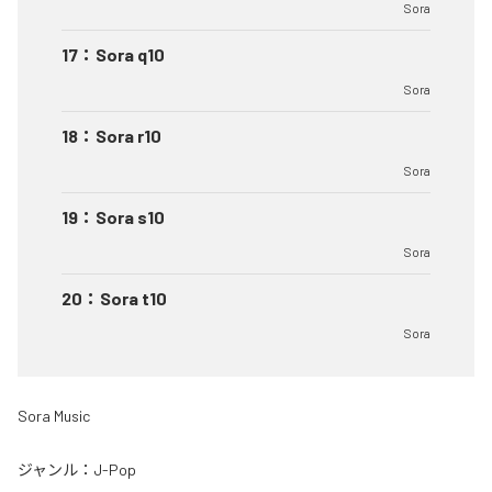
Sora
17
：
Sora q10
Sora
18
：
Sora r10
Sora
19
：
Sora s10
Sora
20
：
Sora t10
Sora
Sora Music
ジャンル：
J-Pop