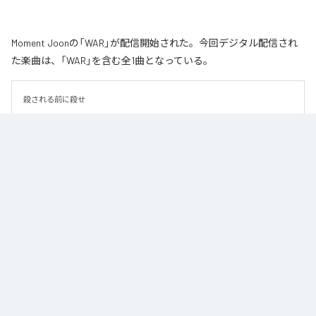
Moment Joonの「WAR」が配信開始された。今回デジタル配信され
た楽曲は、「WAR」を含む全1曲となっている。
殺される前に殺せ
なお「
WAR
」は、
Apple Music
、
Spotify
、
LINE MUSIC
、
YouTube
Music
、
Amazon Music Unlimited
などの音楽配信サービスで聴くこと
ができる。
各配信サービス：
WAR
1
：
WAR
Moment Joon