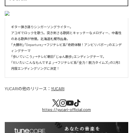
ギター弾き語りシンガーソングライター。

アコギでロックを歌う。突き刺さる歌詞とキャッチーなメロディー、中毒性
のある歌声が特徴。北海道札幌市出身。

「大勝利」「Departure」→フジテレビ系「奇跡体験！アンビリバボー」のエンデ
ィングテーマ

「歩いていこう」→テレビ朝日「じゅん散歩」エンディングテーマ。

「だいたいこんなもんですよ 」→フジテレビ系「全力！脱力タイムズ」の2月3
月度エンディングソングに決定！
YUCARI
の他のリリース：
YUCARI
https://yucari-official.com