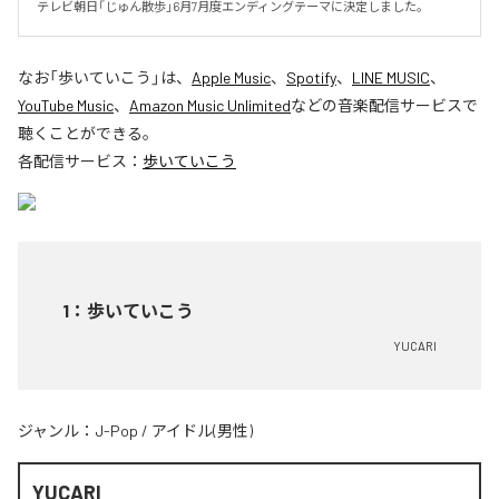
テレビ朝日「じゅん散歩」6月7月度エンディングテーマに決定しました。
なお「
歩いていこう
」は、
Apple Music
、
Spotify
、
LINE MUSIC
、
YouTube Music
、
Amazon Music Unlimited
などの音楽配信サービスで
聴くことができる。
各配信サービス：
歩いていこう
1
：
歩いていこう
YUCARI
ジャンル：
J-Pop
/
アイドル(男性)
YUCARI