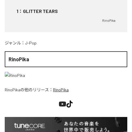
1
：
GLITTER TEARS
RinoPika
ジャンル：
J-Pop
RinoPika
RinoPika
の他のリリース：
RinoPika