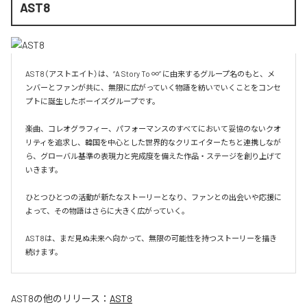
AST8
AST8（アストエイト）は、“A Story To ∞” に由来するグループ名のもと、メ
ンバーとファンが共に、無限に広がっていく物語を紡いでいくことをコンセ
プトに誕生したボーイズグループです。

楽曲、コレオグラフィー、パフォーマンスのすべてにおいて妥協のないクオ
リティを追求し、韓国を中心とした世界的なクリエイターたちと連携しなが
ら、グローバル基準の表現力と完成度を備えた作品・ステージを創り上げて
いきます。

ひとつひとつの活動が新たなストーリーとなり、ファンとの出会いや応援に
よって、その物語はさらに大きく広がっていく。

AST8は、まだ見ぬ未来へ向かって、無限の可能性を持つストーリーを描き
続けます。
AST8
の他のリリース：
AST8