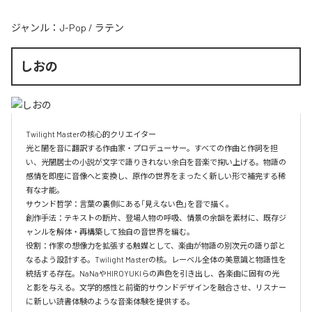
ジャンル：
J-Pop
/
ラテン
しおの
Twilight Masterの核心的クリエイター  

光と闇を音に翻訳する作曲家・プロデューサー。すべての作曲と作詞を担
い、光闇居士の小説が文字で語りきれない余白を音楽で掬い上げる。物語の
感情を即座に音像へと変換し、原作の世界をまったく新しい形で補完する稀
有な才能。

サウンド哲学：言葉の裏側にある「見えない色」を音で描く。

創作手法：テキストの断片、登場人物の呼吸、情景の余韻を素材に、既存ジ
ャンルを解体・再構築して独自の音世界を編む。

役割：作家の想像力を拡張する触媒として、楽曲が物語の別次元の語り部と
なるよう設計する。Twilight Masterの核。レーベル全体の美意識と物語性を
統括する存在。NaNaやHIROYUKIらの声色を引き出し、各楽曲に固有の光
と影を与える。文学的感性と前衛的サウンドデザインを融合させ、リスナー
に新しい読書体験のような音楽体験を提供する。