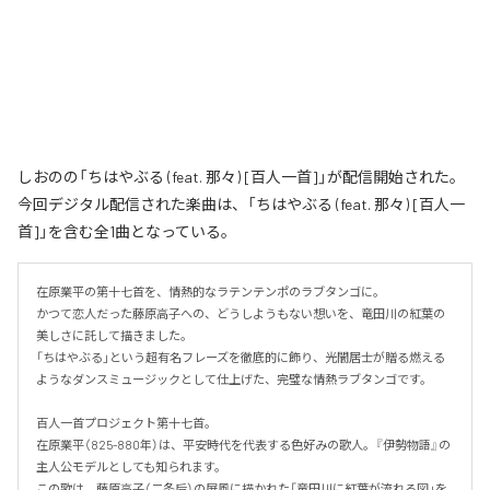
しおのの「ちはやぶる (feat. 那々) [百人一首]」が配信開始された。
今回デジタル配信された楽曲は、「ちはやぶる (feat. 那々) [百人一
首]」を含む全1曲となっている。
在原業平の第十七首を、情熱的なラテンテンポのラブタンゴに。

かつて恋人だった藤原高子への、どうしようもない想いを、竜田川の紅葉の
美しさに託して描きました。

「ちはやぶる」という超有名フレーズを徹底的に飾り、光闇居士が贈る燃える
ようなダンスミュージックとして仕上げた、完璧な情熱ラブタンゴです。

百人一首プロジェクト第十七首。

在原業平（825-880年）は、平安時代を代表する色好みの歌人。『伊勢物語』の
主人公モデルとしても知られます。

この歌は、藤原高子（二条后）の屏風に描かれた「竜田川に紅葉が流れる図」を