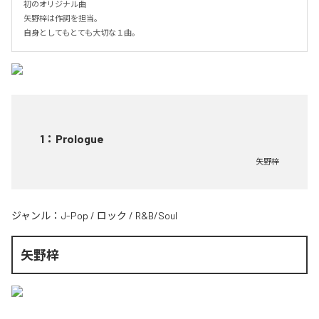
初のオリジナル曲

矢野梓は作詞を担当。

自身としてもとても大切な１曲。
1
：
Prologue
矢野梓
ジャンル：
J-Pop
/
ロック
/
R&B/Soul
矢野梓