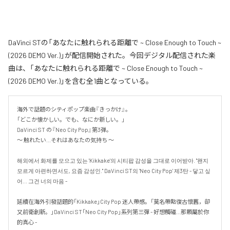
DaVinci STの「あなたに触れられる距離で ~ Close Enough to Touch ~
(2026 DEMO Ver.)」が配信開始された。今回デジタル配信された楽
曲は、「あなたに触れられる距離で ~ Close Enough to Touch ~
(2026 DEMO Ver.)」を含む全1曲となっている。
海外で話題のシティポップ楽曲『きっかけ』。

「どこか懐かしい。でも、なにか新しい。」

DaVinci ST の『Neo City Pop』第3弾。

〜 触れたい...それはあなたの気持ち 〜

해외에서 화제를 모으고 있는 'Kikkake'의 시티팝 감성을 그대로 이어받아. "왠지 
모르게 아련하면서도, 요즘 감성인." DaVinci ST의 'Neo City Pop' 제3탄 - 닿고 싶
어... 그건 너의 마음 -

延續在海外引發話題的「Kikkake」City Pop 迷人帶感。「莫名帶點復古懷舊，卻
又前衛創新。」DaVinci ST「Neo City Pop」系列第三彈 - 好想觸碰...那顆屬於你
的真心 -