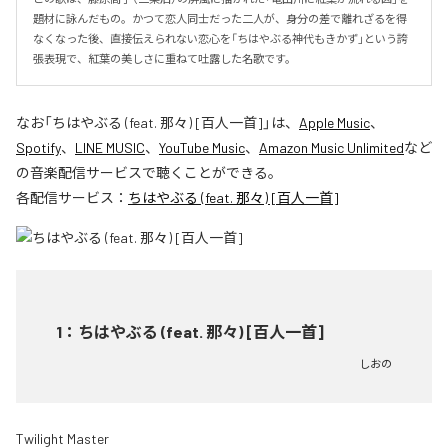
題材に詠んだもの。かつて恋人同士だった二人が、身分の差で離れざるを得
なくなった後、直接伝えられない恋心を「ちはやぶる神代もきかず」という誇
張表現で、紅葉の美しさに重ねて吐露した名歌です。
なお「
ちはやぶる (feat. 那々) [百人一首]
」は、
Apple Music
、
Spotify
、
LINE MUSIC
、
YouTube Music
、
Amazon Music Unlimited
など
の音楽配信サービスで聴くことができる。
各配信サービス：
ちはやぶる (feat. 那々) [百人一首]
1
：
ちはやぶる (feat. 那々) [百人一首]
しおの
Twilight Master