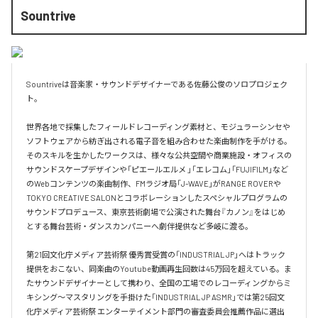
Sountrive
Sountriveは音楽家・サウンドデザイナーである佐藤公俊のソロプロジェク
ト。

世界各地で採集したフィールドレコーディング素材と、モジュラーシンセや
ソフトウェアから紡ぎ出される電子音を組み合わせた楽曲制作を手がける。
そのスキルを生かしたワークスは、様々な公共空間や商業施設・オフィスの
サウンドスケープデザインや「ピエールエルメ 」「エレコム」「FUJIFILM」など
のWebコンテンツの楽曲制作、FMラジオ局「J-WAVE」がRANGE ROVERや
TOKYO CREATIVE SALONとコラボレーションしたスペシャルプログラムの
サウンドプロデュース、東京芸術劇場で公演された舞台『カノン』をはじめ
とする舞台芸術・ダンスカンパニーへ劇伴提供など多岐に渡る。

第21回文化庁メディア芸術祭 優秀賞受賞の「INDUSTRIAL JP」へはトラック
提供をおこない、同楽曲のYoutube動画再生回数は45万回を超えている。ま
たサウンドデザイナーとして携わり、全国の工場でのレコーディングからミ
キシング〜マスタリングを手掛けた「INDUSTRIAL JP ASMR」では第25回文
化庁メディア芸術祭 エンターテイメント部門の審査委員会推薦作品に選出