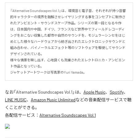
『Alternative Soundscapes Vol.1』は、環境音と電子音、それぞれが持つ音響
的キャラクターの境界を融解させレイヤリングする事をコンセプトに制作さ
れたアンビエント・サウンドスケープ作品。シリーズの第一段となる今作
は、日本国内や中国、ドイツ、フランスなど世界中でフィールドレコーディ
ングをおこない収集した都市や自然のサウンドを、モジュラーシンセをはじ
めとした様々なハードウェアから紡ぎ出されたエレクトロニックサウンドと
組み合わせ、バイノーラルエフェクト等のソフトウェアを駆使してサウンド
デザインされている。

様々な情景を映し出す、心地良くも洗練されたエレクトロニカ・アンビエン
ト作品となっている。

ジャケットアートワークは写真家のYuri Yamada。
なお「
Alternative Soundscapes Vol.1
」は、
Apple Music
、
Spotify
、
LINE MUSIC
、
Amazon Music Unlimited
などの音楽配信サービスで聴
くことができる。
各配信サービス：
Alternative Soundscapes Vol.1