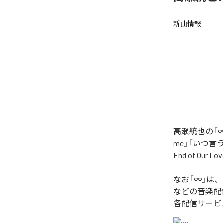
新曲情報
高瀬統也の「∞
me」「いつ言う？」
End of O
なお「
∞
」は、
などの音楽配
各配信サービ