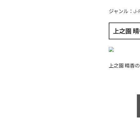
ジャンル：
J-
上之園 晴
上之園 晴香
の