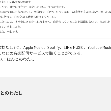
まり口に出せない弱音を

とで、誰かの代弁を出来たらと思い、作った曲です。

かなか故郷にも帰れなくて、閉鎖的で、自分にとってのホーム(家族や友達)も身近に感じれ
に行って、心を休める時間も作ってください。

てたものは、すぐ側にあるかもしれません。自分らしくいることを躊躇わないで、また心を
ていきましょう。

めた、一曲です。
のわたし
」は、
Apple Music
、
Spotify
、
LINE MUSIC
、
YouTube Musi
d
などの音楽配信サービスで聴くことができる。
ス：
ほんとのわたし
んとのわたし