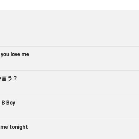
 you love me
つ言う？
 B Boy
l me tonight