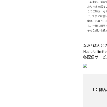
この曲は、普段あ
ありのまま綴るこ
このご時世、な
ど、たまには会い
案外、必要とし
ら、一緒に頑張っ
そんな想いを込
なお「
ほんと
Music Unlimite
各配信サービ
1
：
ほ