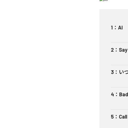
1
：
AI
2
：
Say
3
：
い
4
：
Bad
5
：
Cal