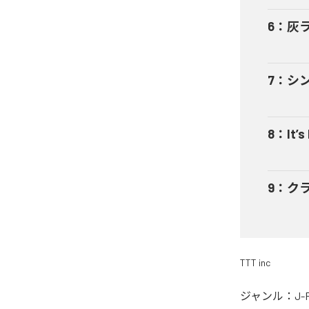
6
：
灰
7
：
シ
8
：
It’s
9
：
ク
TTT inc
ジャンル：
J-