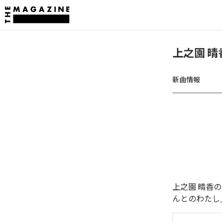
上之園 
新曲情報
上之園 晴香
んとのわたし