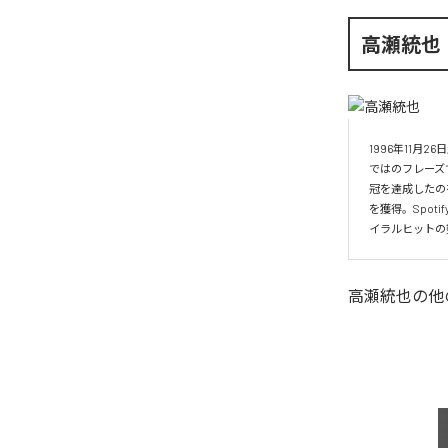
高瀬統也
1996年11
ではのフレーズ
冠を達成したの
を獲得。Spo
イラルヒットの
高瀬統也
の他