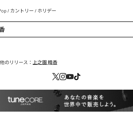
Pop
/
カントリー
/
ホリデー
香
他のリリース：
上之園 晴香