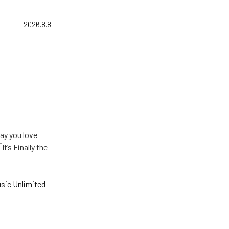
2026.8.8
u love
Finally the
ic Unlimited