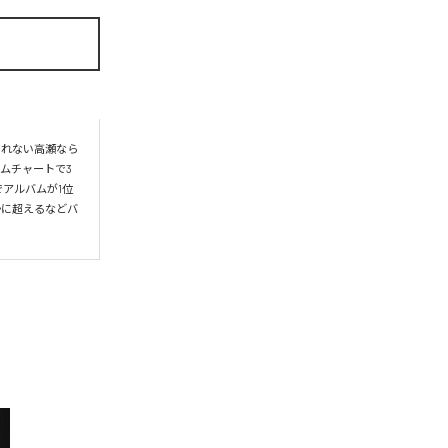
られない高瀬なら
ムチャートで3
アルバムが1位
かに超えるなどバ