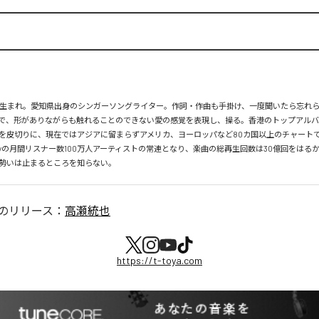
月26日生まれ。愛知県出身のシンガーソングライター。作詞・作曲も手掛け、一度聞いたら忘れ
で、形がありながらも触れることのできない愛の感覚を表現し、操る。香港のトップアルバ
を皮切りに、現在ではアジアに留まらずアメリカ、ヨーロッパなど80カ国以上のチャートで
tifyの月間リスナー数100万人アーティストの常連となり、楽曲の総再生回数は30億回をはる
勢いは止まるところを知らない。
のリリース：
高瀬統也
https://t-toya.com