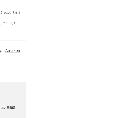
なかったりするけ
リセットした
c
、
Amazon
上之園 晴香