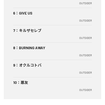
OUTSIDER
6
：
GIVE US
OUTSIDER
7
：
キルザセレブ
OUTSIDER
8
：
BURNING AWAY
OUTSIDER
9
：
オクルコトバ
OUTSIDER
10
：
悪友
OUTSIDER