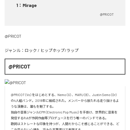
1
：
Mirage
@PRICOT
@PRICOT
ジャンル：
ロック
/
ヒップホップ/ラップ
@PRICOT
@PRICOT（Vo）をはじめとする、Nemo（G）、MARU（B）、Justin Semo（Dr）
の4人組バンド。2019年に結成された。メンバーから放たれる走り抜けるよ
うな演奏は、誰もを魅了する。

独自の音楽ジャンルEPM（Electronic Pop Music）を手掛け、世界的に音楽を
発信するRiAが作詞作曲等プロデュースを行う唯一のバンドである。

歌詞はストレートな印象を持つが、人間だからこそ感じることができる、ど
こか至らない心情を、巧みな言葉選びで表現する。
