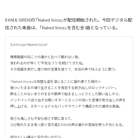
RAN(& SIREN)の「Naked Voice」が配信開始された。今回デジタル配
信された楽曲は、「Naked Voice」を含む全1曲となっている。
3rd Single "Naked Voice"

携帯画面の向こうの誰かと比べて眠れない夜。

笑われるのが怖くて"平気なフリ"を続けてきた私。

その仮面を剥がし借り物の言葉を捨てて、本当の声で叫ぶように歌う。

「Naked Voice」は完璧な姿を演じることに疲れ果てた現代へ

傷ついたままの魂で生きることを肯定する剥き出しのロックナンバー。

飾ることのないありのままの歌声で始まるしっとりとした歌い出しから、

バンドインで迫り出す分厚いギターとエッジの効いた音像が剥き出しの声を
押し上げる、エモーショナルなバンドサウンドで構成された痛快な楽曲。

弱さも悔しさも不安も隠さず歌に変えて、

ひび割れたまま真っ直ぐ突き進むRANの声は誰かの孤独を照らす光となる。

自分らしい痛みと向き合いながら、
