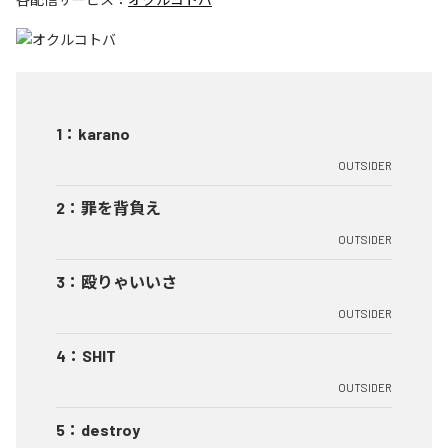
1
：
karano
OUTSIDER
2
：
罪を背負え
OUTSIDER
3
：
殴りゃいいさ
OUTSIDER
4
：
SHIT
OUTSIDER
5
：
destroy