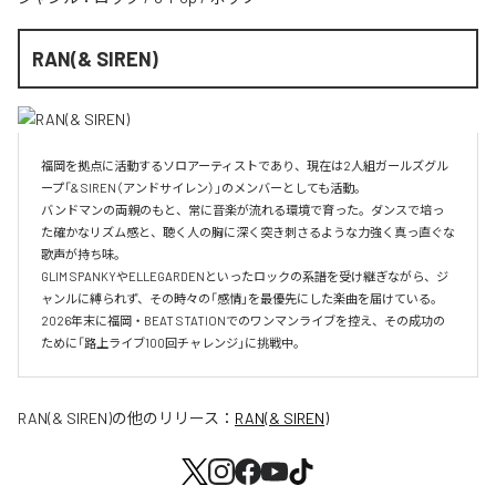
RAN(& SIREN)
福岡を拠点に活動するソロアーティストであり、現在は2人組ガールズグル
ープ「& SIREN（アンドサイレン）」のメンバーとしても活動。

バンドマンの両親のもと、常に音楽が流れる環境で育った。ダンスで培っ
た確かなリズム感と、聴く人の胸に深く突き刺さるような力強く真っ直ぐな
歌声が持ち味。

GLIM SPANKYやELLEGARDENといったロックの系譜を受け継ぎながら、ジ
ャンルに縛られず、その時々の「感情」を最優先にした楽曲を届けている。

2026年末に福岡・BEAT STATIONでのワンマンライブを控え、その成功の
ために「路上ライブ100回チャレンジ」に挑戦中。
RAN(& SIREN)
の他のリリース：
RAN(& SIREN)