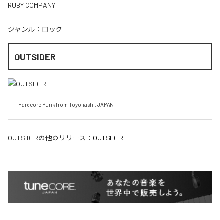
RUBY COMPANY
ジャンル：
ロック
OUTSIDER
Hardcore Punk from Toyohashi, JAPAN
OUTSIDER
の他のリリース：
OUTSIDER