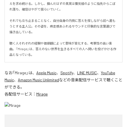
えを求め続ける。しかし、掴んだはずの真実は蜃気楼のように指先からこぼ
れ落ち、確信はやがて揺らいでいく。

それでも立ち止まることなく、自分自身の内側に答えを探しながら前へ進も
うとする主人公。その姿を、疾走感あふれるサウンドと印象的な言葉選びで
描き出している。

聴く人それぞれの経験や価値観によって意味が変化する、考察性の高い楽
曲。『Mirage』は、答えのない世界を生きるすべての人へ問いを投げかける作
品となっている。
なお「
Mirage
」は、
Apple Music
、
Spotify
、
LINE MUSIC
、
YouTube
Music
、
Amazon Music Unlimited
などの音楽配信サービスで聴くこと
ができる。
各配信サービス：
Mirage