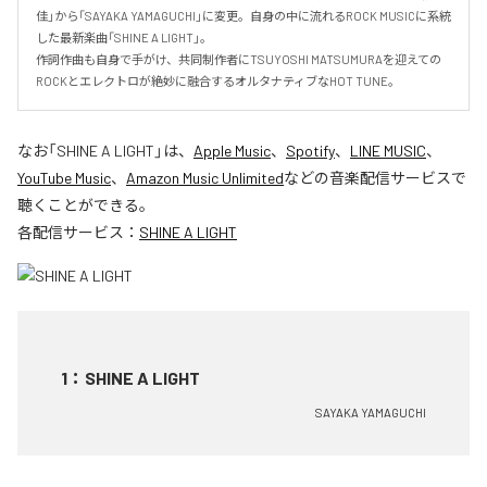
佳」から「SAYAKA YAMAGUCHI」に変更。自身の中に流れるROCK MUSICに系統
した最新楽曲「SHINE A LIGHT」。

作詞作曲も自身で手がけ、共同制作者にTSUYOSHI MATSUMURAを迎えての
ROCKとエレクトロが絶妙に融合するオルタナティブなHOT TUNE。
なお「
SHINE A LIGHT
」は、
Apple Music
、
Spotify
、
LINE MUSIC
、
YouTube Music
、
Amazon Music Unlimited
などの音楽配信サービスで
聴くことができる。
各配信サービス：
SHINE A LIGHT
1
：
SHINE A LIGHT
SAYAKA YAMAGUCHI