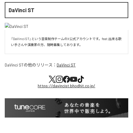
DaVinci ST
『DaVinci ST』という音楽制作チームのX公式アカウントです。feat.出来る歌
い手さんや演奏家の方、随時募集しております。
DaVinci ST
の他のリリース：
DaVinci ST
https://davincist.bhodhit.co.jp/