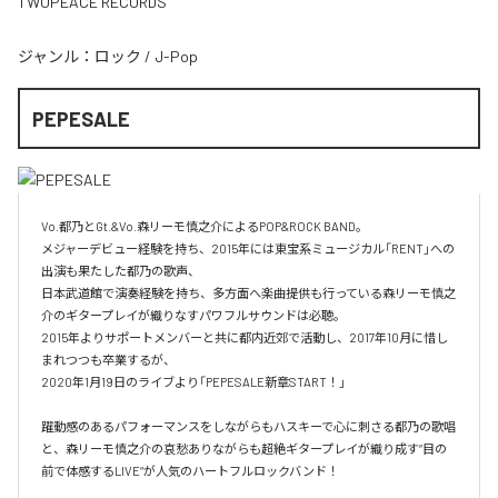
TWOPEACE RECORDS
ジャンル：
ロック
/
J-Pop
PEPESALE
Vo.都乃とGt.&Vo.森リーモ慎之介によるPOP&ROCK BAND。

メジャーデビュー経験を持ち、2015年には東宝系ミュージカル「RENT」への
出演も果たした都乃の歌声、

日本武道館で演奏経験を持ち、多方面へ楽曲提供も行っている森リーモ慎之
介のギタープレイが織りなすパワフルサウンドは必聴。

2015年よりサポートメンバーと共に都内近郊で活動し、2017年10月に惜し
まれつつも卒業するが、

2020年1月19日のライブより「PEPESALE新章START！」

躍動感のあるパフォーマンスをしながらもハスキーで心に刺さる都乃の歌唱
と、森リーモ慎之介の哀愁ありながらも超絶ギタープレイが織り成す“目の
前で体感するLIVE“が人気のハートフルロックバンド！