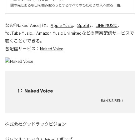
闇の先にある明日を掴み取ろうとするすべてのひたむきな人へ贈る一曲。
なお「
Naked Voice
」は、
Apple Music
、
Spotify
、
LINE MUSIC
、
YouTube Music
、
Amazon Music Unlimited
などの音楽配信サービスで
聴くことができる。
各配信サービス：
Naked Voice
1
：
Naked Voice
RAN(& SIREN)
株式会社グッドラックビジョン
ジャンル：
ロック
/
J-Pop
/
ポップ