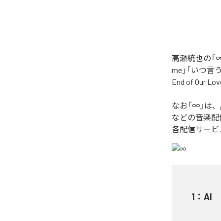
高瀬統也の「∞
me」「いつ言う？」
End of O
なお「
∞
」は、
などの音楽配
各配信サービ
1
：
AI