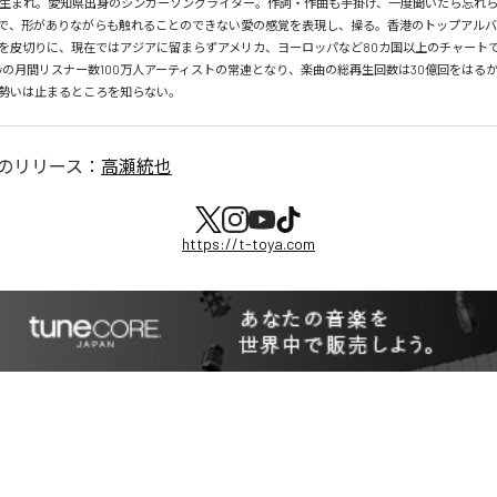
月26日生まれ。愛知県出身のシンガーソングライター。作詞・作曲も手掛け、一度聞いたら忘れ
で、形がありながらも触れることのできない愛の感覚を表現し、操る。香港のトップアルバ
を皮切りに、現在ではアジアに留まらずアメリカ、ヨーロッパなど80カ国以上のチャートで
tifyの月間リスナー数100万人アーティストの常連となり、楽曲の総再生回数は30億回をはる
勢いは止まるところを知らない。
のリリース：
高瀬統也
https://t-toya.com