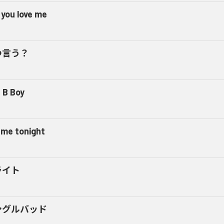
 you love me
つ言う？
 B Boy
l me tonight
ライト
ングルバッド