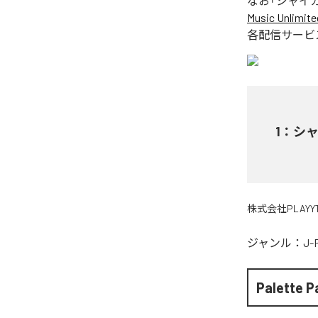
なお「
シャイ
Music Unlimite
各配信サービ
1
：
シ
株式会社PLAYY
ジャンル：
J-
Palette P