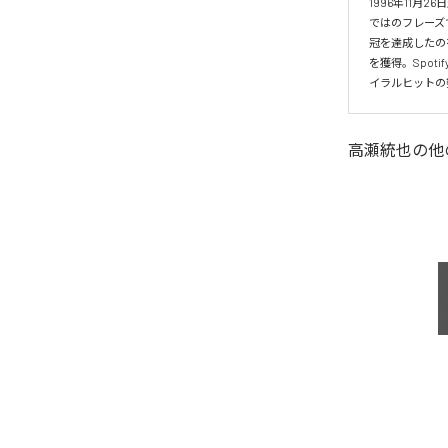
1996年11
ではのフレーズ
冠を達成したの
を獲得。Spo
イラルヒットの
高瀬統也
の他