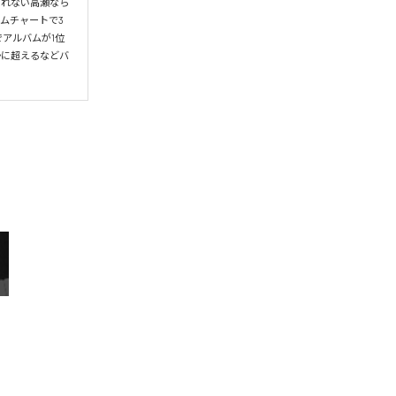
られない高瀬なら
ムチャートで3
アルバムが1位
かに超えるなどバ