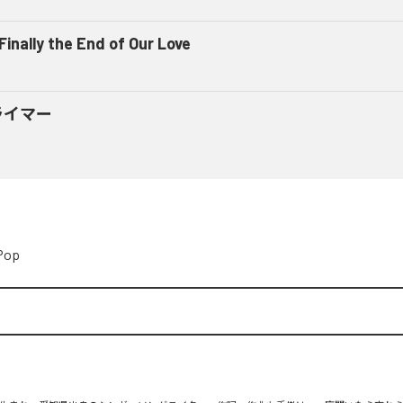
 Finally the End of Our Love
ライマー
Pop