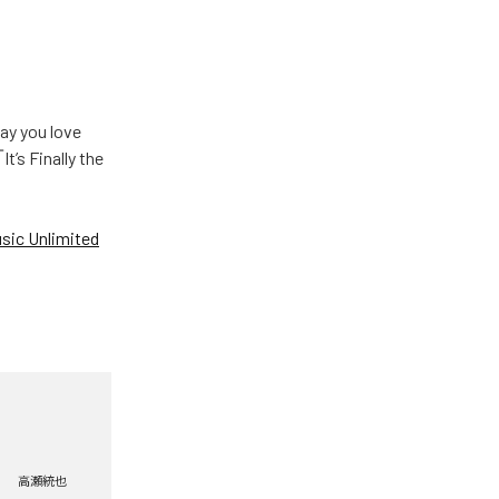
u love
Finally the
ic Unlimited
高瀬統也