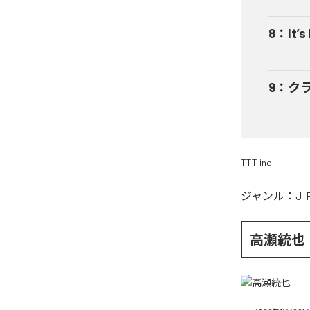
8
：
It’s
9
：
ク
TTT inc
ジャンル：
J-
高瀬統也