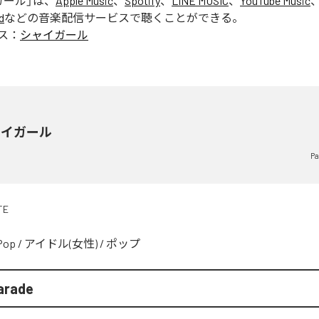
ガール
」は、
Apple Music
、
Spotify
、
LINE MUSIC
、
YouTube Music
d
などの音楽配信サービスで聴くことができる。
ス：
シャイガール
ャイガール
Pa
TE
Pop
/
アイドル(女性)
/
ポップ
arade