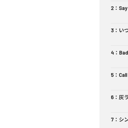
2
：
Say
3
：
い
4
：
Bad
5
：
Cal
6
：
灰
7
：
シ