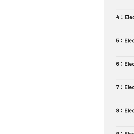
4
：
Ele
5
：
Ele
6
：
Ele
7
：
Ele
8
：
Ele
9
：
Ele