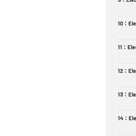
10
：
El
11
：
Ele
12
：
El
13
：
El
14
：
El