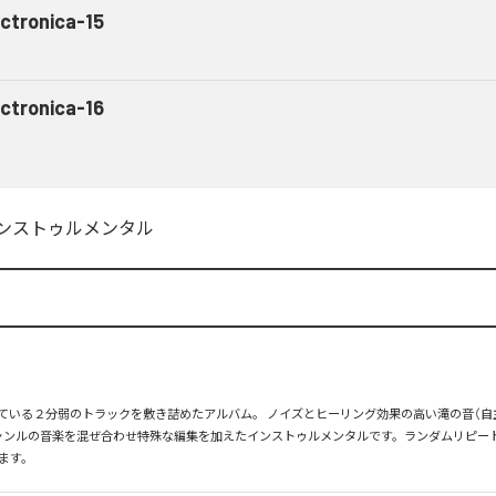
ectronica-15
ectronica-16
ンストゥルメンタル
ている２分弱のトラックを敷き詰めたアルバム。 ノイズとヒーリング効果の高い滝の音（自
ャンルの音楽を混ぜ合わせ特殊な編集を加えたインストゥルメンタルです。ランダムリピー
ます。