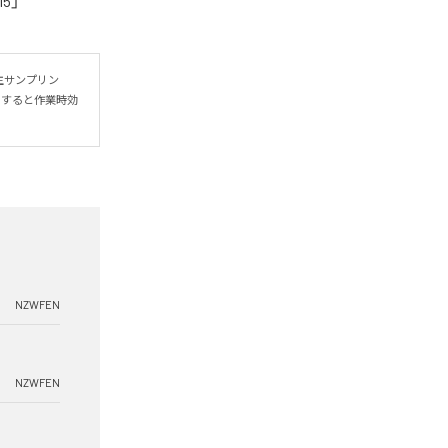
15」
主サンプリン
トすると作業時効
NZWFEN
NZWFEN