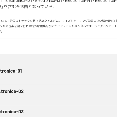
1」「Electronica-12」「Electronica-13」「Electronica-14」「Electronica-
ica-16」を含む全16曲となっている。
ている２分弱のトラックを敷き詰めたアルバム。 ノイズとヒーリング効果の高い滝の音（自
ャンルの音楽を混ぜ合わせ特殊な編集を加えたインストゥルメンタルです。ランダムリピー
す。
tronica-01
ctronica-02
ctronica-03