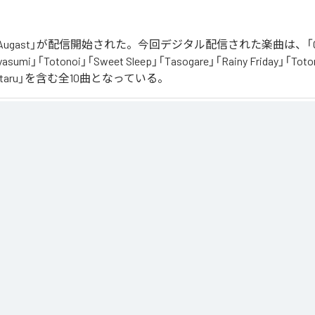
「Augast」が配信開始された。今回デジタル配信された楽曲は、「Oran
asumi」「Totonoi」「Sweet Sleep」「Tasogare」「Rainy Friday」「Toton
「Hotaru」を含む全10曲となっている。
スタルギアを

る最新Lofi Beatsアルバム『August』は、「癒し」と「ノスタルジア」をテーマにした、夏に寄り添
くりと夕方へ導き夜風へ

、胸が締め付けられるようなメロディと、心地よいローファイ・ビート。

る風を感じながら、ゆったりとした時間をお過ごしください。

供に、そして寝る前のBGMなどリラックスした時間をお過ごしください
」は、
Apple Music
、
Spotify
、
LINE MUSIC
、
YouTube Music
、
Amazo
の音楽配信サービスで聴くことができる。
ス：
Augast