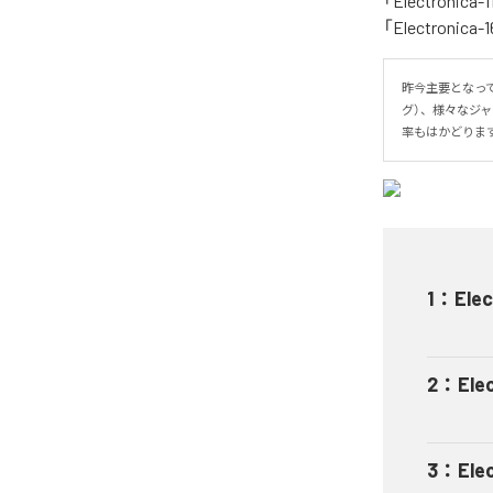
「Electronica-1
「Electron
昨今主要となっ
グ）、様々なジ
率もはかどりま
1
：
Elec
2
：
Ele
3
：
Ele