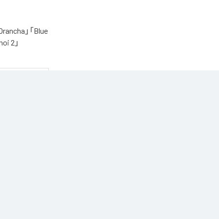
cha」「Blue
oi 2」
う1枚です。

n Music