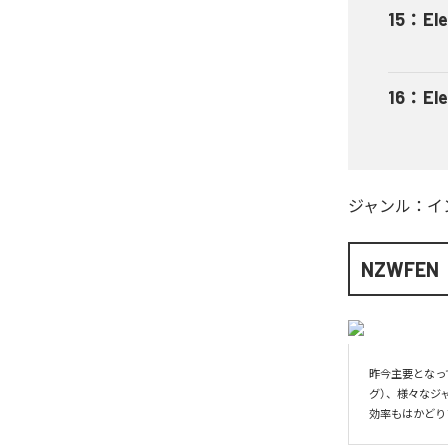
15
：
El
16
：
El
ジャンル：
イ
NZWFEN
昨今主要となっ
グ）、様々なジ
効率もはかどり