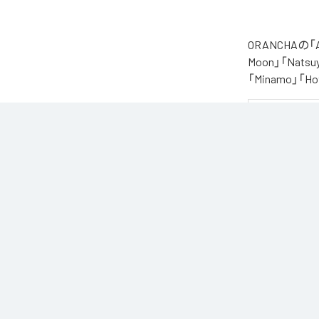
ORANCHAの
Moon」「Natsuy
「Minamo」
夏の風と癒しのノ
ORANCHAが贈
朝から始まりゆっ
どこか懐かしく
窓から吹き抜け
読書や作業のお
なお「
Augast
Unlimited
など
各配信サービ