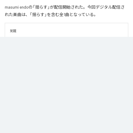
masumi endoの「揺らす」が配信開始された。今回デジタル配信さ
れた楽曲は、「揺らす」を含む全1曲となっている。
覚醒
なお「
揺らす
」は、
Apple Music
、
Spotify
、
LINE MUSIC
、
YouTube
Music
、
Amazon Music Unlimited
などの音楽配信サービスで聴くこと
ができる。
各配信サービス：
揺らす
1
：
揺らす
masumi endo