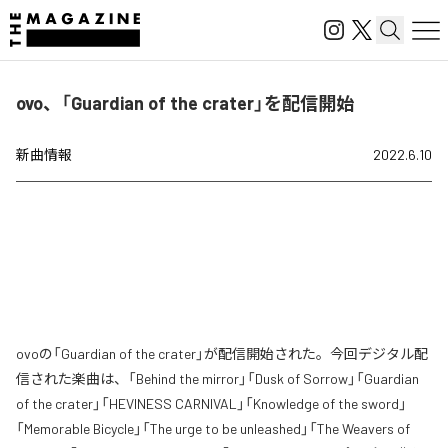
ovo、「Guardian of the crater」を配信開始
新曲情報
2022.6.10
ovoの「Guardian of the crater」が配信開始された。今回デジタル配
信された楽曲は、「Behind the mirror」「Dusk of Sorrow」「Guardian
of the crater」「HEVINESS CARNIVAL」「Knowledge of the sword」
「Memorable Bicycle」「The urge to be unleashed」「The Weavers of