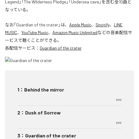
Legend」「The Wilderness Pledge」「Undersea cave」を含む全10曲と
なっている。
なお「
Guardian of the crater
」は、
Apple Music
、
Spotify
、
LINE
MUSIC
、
YouTube Music
、
Amazon Music Unlimited
などの音楽配信サ
ービスで聴くことができる。
各配信サービス：
Guardian of the crater
1
：
Behind the mirror
ovo
2
：
Dusk of Sorrow
ovo
3
：
Guardian of the crater