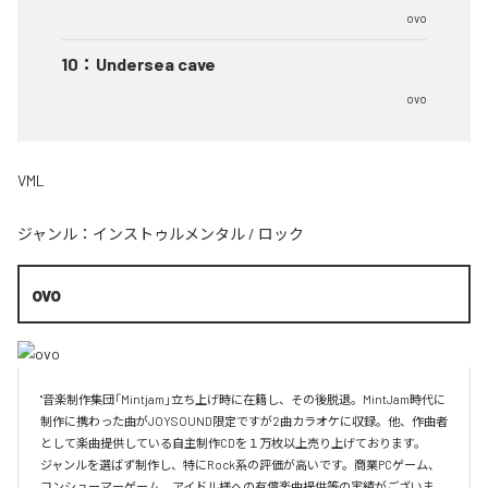
ovo
10
：
Undersea cave
ovo
VML
ジャンル：
インストゥルメンタル
/
ロック
ovo
"音楽制作集団「Mintjam」立ち上げ時に在籍し、その後脱退。MintJam時代に
制作に携わった曲がJOYSOUND限定ですが2曲カラオケに収録。他、作曲者
として楽曲提供している自主制作CDを１万枚以上売り上げております。

ジャンルを選ばず制作し、特にRock系の評価が高いです。商業PCゲーム、
コンシューマーゲーム、アイドル様への有償楽曲提供等の実績がございま