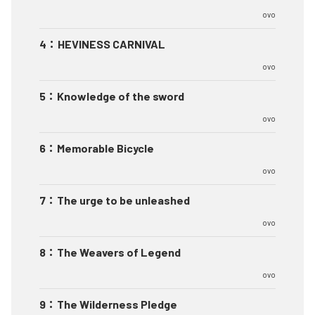
ovo
4
：
HEVINESS CARNIVAL
ovo
5
：
Knowledge of the sword
ovo
6
：
Memorable Bicycle
ovo
7
：
The urge to be unleashed
ovo
8
：
The Weavers of Legend
ovo
9
：
The Wilderness Pledge