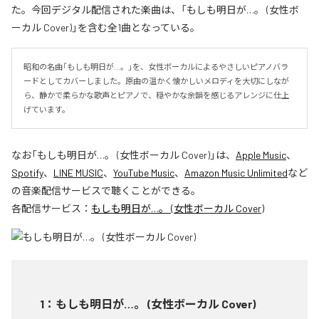
た。今回デジタル配信された楽曲は、「もしも明日が…。 (女性ボ
ーカル Cover)」を含む全1曲となっている。
昭和の名曲「もしも明日が…。」を、女性ボーカルによるやさしいピアノバラ
ードとしてカバーしました。原曲の温かく懐かしいメロディを大切にしなが
ら、静かで柔らかな歌声とピアノで、穏やかな余韻を感じるアレンジに仕上
げています。
なお「
もしも明日が…。 (女性ボーカル Cover)
」は、
Apple Music
、
Spotify
、
LINE MUSIC
、
YouTube Music
、
Amazon Music Unlimited
など
の音楽配信サービスで聴くことができる。
各配信サービス：
もしも明日が…。 (女性ボーカル Cover)
1
：
もしも明日が…。 (女性ボーカル Cover)