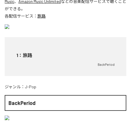
Music
、
Amazon Music Unlimited
などの音楽配信サービスで聴くこと
ができる。
各配信サービス：
旅路
1
：
旅路
BackPeriod
ジャンル：
J-Pop
BackPeriod