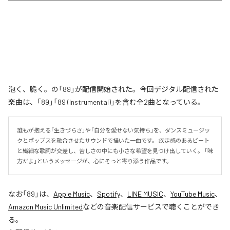
泡く、脆く。の「89」が配信開始された。今回デジタル配信された
楽曲は、「89」「89 (Instrumental)」を含む全2曲となっている。
誰もが抱える「生きづらさ」や「自分を愛せない気持ち」を、ダンスミュージッ
クとポップスを融合させたサウンドで描いた一曲です。 疾走感のあるビート
と繊細な歌詞が交差し、苦しさの中にも小さな希望を見つけ出していく。 「味
方だよ」というメッセージが、心にそっと寄り添う作品です。
なお「
89
」は、
Apple Music
、
Spotify
、
LINE MUSIC
、
YouTube Music
、
Amazon Music Unlimited
などの音楽配信サービスで聴くことができ
る。