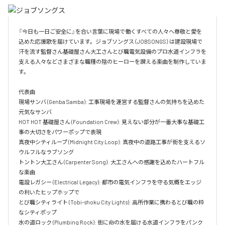
『今日も一日ご安全に』を合い言葉に現場で働くすべての人々へ尊敬と愛を
込めた応援歌を届けています。ジョブソングス（JOBSONGS）は建設現場で
汗を流す監督さん基礎屋さん大工さんとび職電気設備のプロ水道インフラを
支える人々などさまざまな職種の陰のヒーローを讃える楽曲を制作していま
す。

代表曲  

現場サンバ (Genba Samba): 工事現場を運営する監督さんの気持ちを込めた
元気なサンバ  

HOT HOT 基礎屋さん (Foundation Crew): 見えない部分が一番大事な基礎工
事の大切さをパワーポップで表現  

真夜中シティループ (Midnight City Loop): 真夜中の道路工事が街を支えるソ
ウルフルなラブソング  

トントン大工さん (Carpenter Song): 大工さんへの感謝を込めたハートフル
な楽曲  

電設レガシー (Electrical Legacy): 都市の電気インフラを守る気概をエッジ
の利いたヒップホップで  

とび職シティライト (Tobi-shoku City Lights): 高所作業に携わるとび職の粋
なシティポップ  

水の道ロック (Plumbing Rock): 街に命の水を届ける水道インフラをパンク