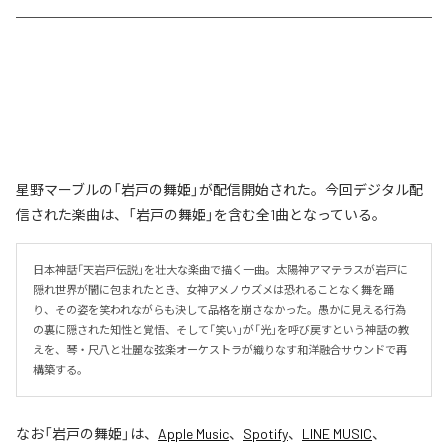
星野マーブルの「岩戸の舞姫」が配信開始された。今回デジタル配
信された楽曲は、「岩戸の舞姫」を含む全1曲となっている。
日本神話「天岩戸伝説」を壮大な楽曲で描く一曲。太陽神アマテラスが岩戸に
隠れ世界が闇に包まれたとき、女神アメノウズメは恐れることなく舞を踊
り、その姿を笑われながらも決して品格を崩さなかった。愚かに見える行為
の裏に隠された知性と覚悟、そして「笑い」が「光」を呼び戻すという神話の教
えを、琴・尺八と壮麗な弦楽オーケストラが織りなす和洋融合サウンドで再
構築する。
なお「
岩戸の舞姫
」は、
Apple Music
、
Spotify
、
LINE MUSIC
、