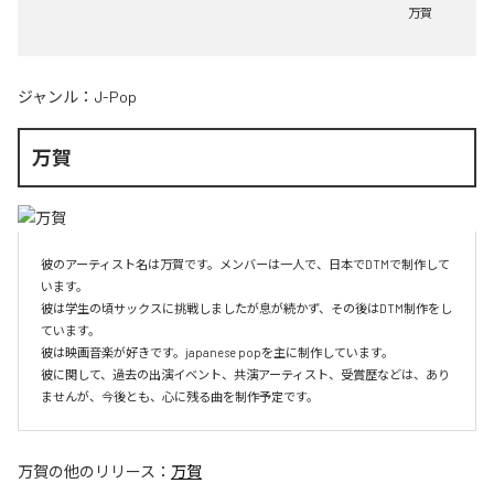
万賀
ジャンル：
J-Pop
万賀
彼のアーティスト名は万賀です。メンバーは一人で、日本でDTMで制作して
います。

彼は学生の頃サックスに挑戦しましたが息が続かず、その後はDTM制作をし
ています。

彼は映画音楽が好きです。japanese popを主に制作しています。

彼に関して、過去の出演イベント、共演アーティスト、受賞歴などは、あり
ませんが、今後とも、心に残る曲を制作予定です。
万賀
の他のリリース：
万賀