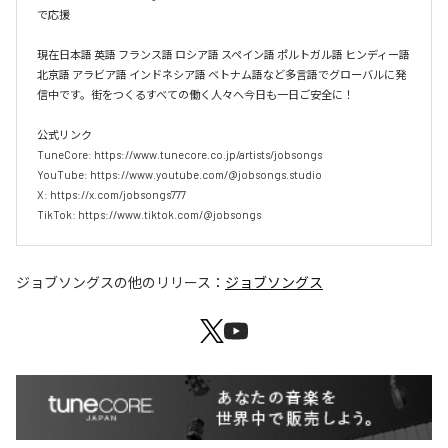
で応援

現在日本語 英語 フランス語 ロシア語 スペイン語 ポルトガル語 ヒンディー語 
北京語 アラビア語 インドネシア語 ベトナム語など多言語でグローバルに発
信中です。街をつくるすべての働く人々へ今日も一日ご安全に！

公式リンク

TuneCore: https://www.tunecore.co.jp/artists/jobsongs

YouTube: https://www.youtube.com/@jobsongs.studio

X: https://x.com/jobsongs777

TikTok: https://www.tiktok.com/@jobsongs
ジョブソングス
の他のリリース：
ジョブソングス