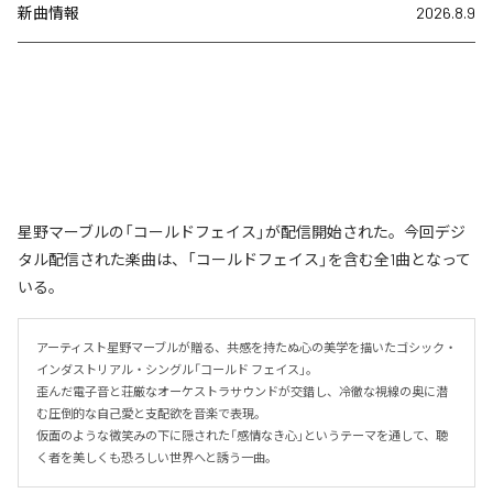
新曲情報
2026.8.9
星野マーブルの「コールドフェイス」が配信開始された。今回デジ
タル配信された楽曲は、「コールドフェイス」を含む全1曲となって
いる。
アーティスト星野マーブルが贈る、共感を持たぬ心の美学を描いたゴシック・
インダストリアル・シングル「コールド フェイス」。

歪んだ電子音と荘厳なオーケストラサウンドが交錯し、冷徹な視線の奥に潜
む圧倒的な自己愛と支配欲を音楽で表現。

仮面のような微笑みの下に隠された「感情なき心」というテーマを通して、聴
く者を美しくも恐ろしい世界へと誘う一曲。