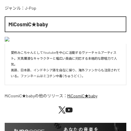
ジャンル：
J-Pop
MiCosmiC★baby
愛称みこちゃんとしてYoutubeを中心に活動するヴァーチャルアーティス
ト。天真爛漫なキャラクターと幅広い楽曲に対応する本格的な歌唱力で人
気。

英語、日本語、インドネシア語を自在に操り、海外ファンからも注目されて
いる。ファンネームはミコチン中毒（ちゅうどく）。
MiCosmiC★baby
の他のリリース：
MiCosmiC★baby