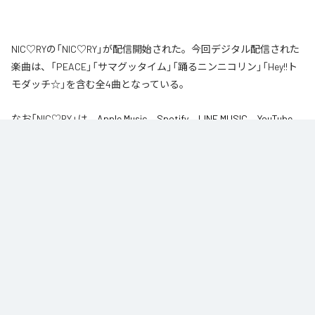
NIC♡RYの「NIC♡RY」が配信開始された。今回デジタル配信された
楽曲は、「PEACE」「サマグッタイム」「踊るニンニコリン」「Hey!!ト
モダッチ☆」を含む全4曲となっている。
なお「
NIC♡RY
」は、
Apple Music
、
Spotify
、
LINE MUSIC
、
YouTube
Music
、
Amazon Music Unlimited
などの音楽配信サービスで聴くこと
ができる。
各配信サービス：
NIC♡RY
1
：
PEACE
NIC♡RY