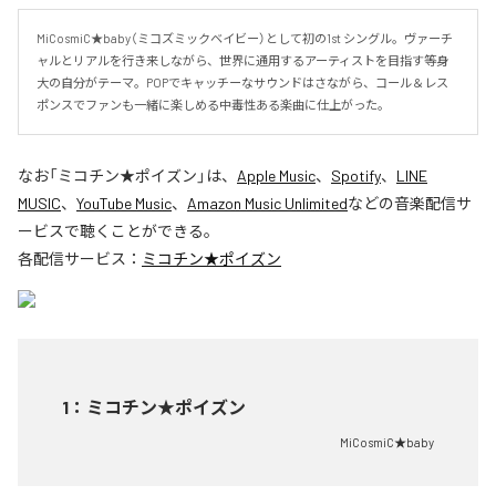
MiCosmiC★baby（ミコズミックベイビー）として初の1st シングル。ヴァーチ
ャルとリアルを行き来しながら、世界に通用するアーティストを目指す等身
大の自分がテーマ。POPでキャッチーなサウンドはさながら、コール＆レス
ポンスでファンも一緒に楽しめる中毒性ある楽曲に仕上がった。
なお「
ミコチン★ポイズン
」は、
Apple Music
、
Spotify
、
LINE
MUSIC
、
YouTube Music
、
Amazon Music Unlimited
などの音楽配信サ
ービスで聴くことができる。
各配信サービス：
ミコチン★ポイズン
1
：
ミコチン★ポイズン
MiCosmiC★baby