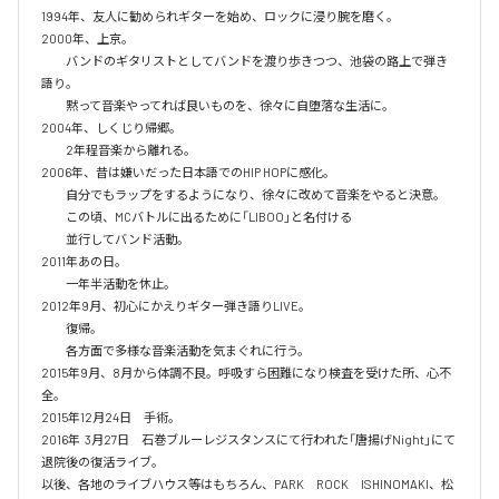
1994年、友人に勧められギターを始め、ロックに浸り腕を磨く。

2000年、上京。

　　バンドのギタリストとしてバンドを渡り歩きつつ、池袋の路上で弾き
語り。

　　黙って音楽やってれば良いものを、徐々に自堕落な生活に。

2004年、しくじり帰郷。

　　2年程音楽から離れる。

2006年、昔は嫌いだった日本語でのHIP HOPに感化。

　　自分でもラップをするようになり、徐々に改めて音楽をやると決意。

　　この頃、MCバトルに出るために「LIBOO」と名付ける

　　並行してバンド活動。

2011年あの日。

　　一年半活動を休止。

2012年9月、初心にかえりギター弾き語りLIVE。

　　復帰。

　　各方面で多様な音楽活動を気まぐれに行う。

2015年9月、8月から体調不良。呼吸すら困難になり検査を受けた所、心不
全。

2015年12月24日　手術。

2016年  3月27日　石巻ブルーレジスタンスにて行われた「唐揚げNight」にて
退院後の復活ライブ。

以後、各地のライブハウス等はもちろん、PARK　ROCK　ISHINOMAKI、松