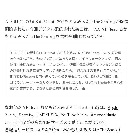
DJ KRUTCHの「A.S.A.P (feat. おかもとえみ & Aile The Shota)」が配信
開始された。今回デジタル配信された楽曲は、「A.S.A.P (feat. おか
もとえみ & Aile The Shota)」を含む全1曲となっている。
DJ KRUTCHの新曲「A.S.A.P feat. おかもとえみ, Aile The Shota」は、失恋の痛
みを抱えながら、夜の街で新しい始まりを探すナイトウォークソング。 雨の
渋谷、途切れるWi-Fi、外した店のピン、煙草と爆音が響くクラブなど、都会
の風景と揺れる感情をリアルに描きながら、「終われば始まる」「ここからが生
まれ変わるstory」と前へ進んでいく姿を表現している。 DJ KRUTCHによる
UKGでグルーヴィーなサウンドと、おかもとえみ、Aile The Shotaそれぞれの
歌声が交差する、切なさと高揚感を併せ持った一曲。
なお「
A.S.A.P (feat. おかもとえみ & Aile The Shota)
」は、
Apple
Music
、
Spotify
、
LINE MUSIC
、
YouTube Music
、
Amazon Music
Unlimited
などの音楽配信サービスで聴くことができる。
各配信サービス：
A.S.A.P (feat. おかもとえみ & Aile The Shota)