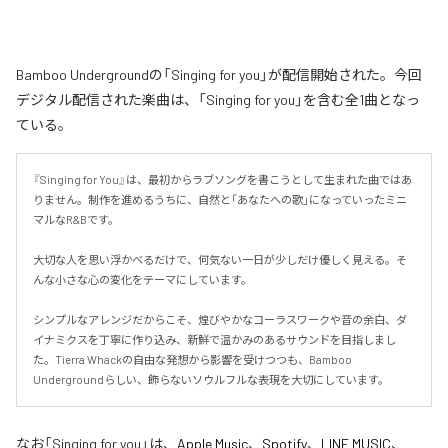
Bamboo Undergroundの「Singing for you」が配信開始された。今回
デジタル配信された楽曲は、「Singing for you」を含む全1曲となっ
ている。
『Singing for You』は、最初からラブソングを書こうとして生まれた曲ではあ
りません。制作を進めるうちに、自然と「あなたへの歌」になっていったミニ
マルなR&Bです。

大切な人を思い浮かべるだけで、何気ない一日が少しだけ優しく見える。そ
んな小さな心の変化をテーマにしています。

シンプルなアレンジだからこそ、煌びやかなコーラスワークや音の余白、ダ
イナミクスを丁寧に作り込み、新鮮で温かみのあるサウンドを目指しまし
た。Tierra Whackの自由な発想から影響を受けつつも、Bamboo 
Undergroundらしい、飾らないソウルフルな表現を大切にしています。
なお「
Singing for you
」は、
Apple Music
、
Spotify
、
LINE MUSIC
、