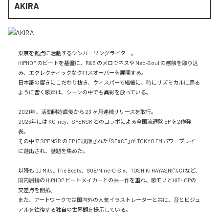
AKIRA
東京を拠点に活動するシンガーソングライター。

HIPHOP のビートを基盤に、R&B のメロウネスや Neo-Soul の感触を取り込
み、エクレクティックなクロスオーバーを展開する。

日本語の響きにこだわり抜き、ウィスパーで繊細に、時にリズミカルに踊る
ように響く歌声は、シーンの中でも異彩を放っている。

2021年、活動開始直後から 23 ヶ月連続リリースを敢行。

2023年には KO-ney、SPENSR とのコラボによる全国流通盤 EP を2作発
表。

その中で SPENSR の EP に収録された「SPACE」が TOKYO FM パワープレイ 
に選出され、話題を集めた。

以降も DJ Mitsu The Beats、906/Nine-O-Six、TOSHIKI HAYASHI(%C) など、
国内屈指の HIPHOP ビートメイカーとの共ー作を重ね、歌モノとHIPHOPの
交差点を開拓。

また、アートワークでは国内外の人気イラストレーターと共に、音とビジュ
アルを往復する独自の世界観を提示している。
