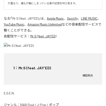
が重なり、誰もが胸にしまっている夏の記憶を呼び覚ます。
なお「
Mr.S (feat. JAY'ED)
」は、
Apple Music
、
Spotify
、
LINE MUSIC
、
YouTube Music
、
Amazon Music Unlimited
などの音楽配信サービスで
聴くことができる。
各配信サービス：
Mr.S (feat. JAY'ED)
1
：
Mr.S (feat. JAY'ED)
傳田真央
E.D.E.N.
ジャンル：
R&B/Soul
/
J-Pop
/
ポップ