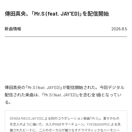
傳田真央、「Mr.S (feat. JAY'ED)」を配信開始
新曲情報
2026.8.5
傳田真央の「Mr.S (feat. JAY'ED)」が配信開始された。今回デジタル
配信された楽曲は、「Mr.S (feat. JAY'ED)」を含む全1曲となってい
る。
DENDA MAOとJAY’EDによる初のコラボレーション楽曲「Mr.S」。夏そのもの
を恋人のように描いた、大人のR&Bサマーチューン。YVES&ADAMSによる洗
練されたビートに、二人のボーカルが織りなすドラマティックなハーモニー