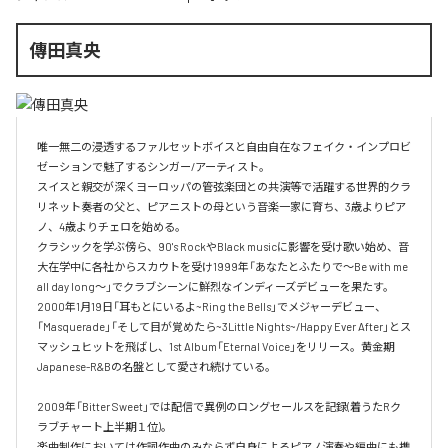
傳田真央
唯一無二の浸透するファルセットボイスと自由自在なフェイク・インプロビ
ゼーションで魅了するシンガー/アーティスト。

スイスと親交が深くヨーロッパの管弦楽団との共演等で活躍する世界的クラ
リネット奏者の父と、ピアニストの母という音楽一家に育ち、3歳よりピア
ノ、4歳よりチェロを始める。

クラシックを学ぶ傍ら、90's RockやBlack musicに影響を受け歌い始め、音
大在学中に各社からスカウトを受け1999年「あなたとふたりで～Be with me 
all day long～」でクラブシーンに鮮烈なインディーズデビューを果たす。

2000年1月19日「耳もとにいるよ~Ring the Bells」でメジャーデビュー、
「Masquerade」「そして目が覚めたら~3Little Nights~/Happy Ever After」とス
マッシュヒットを飛ばし、1st Album「Eternal Voice」をリリース。黄金期
Japanese-R&Bの名盤として愛され続けている。

2009年「Bitter Sweet」では配信で異例のロングセールスを記録(着うたRク
ラブチャート上半期１位)。

楽曲制作においては作詞作曲のみならず自身によるピアノ演奏や編曲にも携