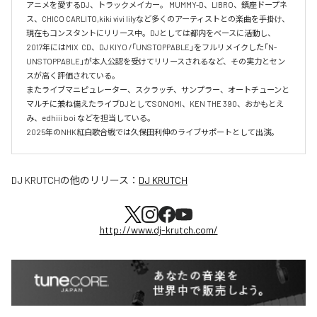
アニメを愛するDJ、トラックメイカー。 MUMMY-D、LIBRO、鎮座ドープネ
ス、CHICO CARLITO,kiki vivi lilyなど多くのアーティストとの楽曲を手掛け、
現在もコンスタントにリリース中。DJとしては都内をベースに活動し、
2017年にはMIX  CD、DJ KIYO /「UNSTOPPABLE」をフルリメイクした「N-
UNSTOPPABLE」が本人公認を受けてリリースされるなど、その実力とセン
スが高く評価されている。

またライブマニピュレーター、スクラッチ、サンプラー、オートチューンと
マルチに兼ね備えたライブDJとしてSONOMI、KEN THE 390、おかもとえ
み、edhiii boi などを担当している。

DJ KRUTCH
の他のリリース：
DJ KRUTCH
http://www.dj-krutch.com/