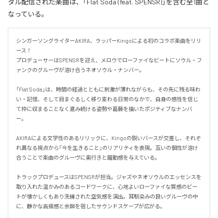
タル配信された楽曲は、「Flat Soda (feat. SPENSR)」を含む全1曲と
なっている。
シンガーソングライターAKIRA、ラッパーKingoによる初のコラボ楽曲をリリ
ース！

プロデューサーはSPENSRを迎え、メロウでローファイなビートにソウル・フ
ァンクのグルーヴが溶け合うネオソウル・ナンバー。

「Flat Soda」は、時間の経過とともに刺激が薄れながらも、その先に残る味わ
い・記憶、そして目まぐるしく移り変わる日常のなかで、自身の感性を信じ
て枠に収まることなく進み続ける姿勢や葛藤を描いたポジティブなナンバ
ー。

AKIRAによる文学性のあるリリックに、Kingoの鋭いバースが交差し、それぞ
れ異なる視点から「今を生きること」のリアリティを表現。互いの個性が溶け
合うことで楽曲のグルーヴに奥行きと躍動感を与えている。

トラックプロデュースはSPENSRが担当。ジャズやネオソウルのエッセンスを
取り入れた温かみのあるコードワークに、心地よいローファイな質感のビー
トが懐かしくもあり洗練された空気感を演出。耳馴染みの良いグルーヴの中
に、静かな高揚感と余韻を宿したサウンドスケープが広がる。