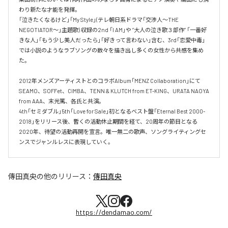
わり新たな才能を発揮。

「泣きたくなるけど」「My Style」(テレ朝日系ドラマ「交渉人～THE 
NEGOTIATOR～」主題歌) 収録の2nd 「I AM」や ”大人の泣き歌３部作” 「一番好
きな人」「もう少し美人だったら」「好きって言わない」含む、3rd「恋愛中毒」
では小説のようなラブソングの数々を描き出し多くの女性から共感を集め
た。

2012年メンズアーティストとのコラボAlbum「MENZ Collaboration」にて
SEAMO、SOFFet、CIMBA、TENN & KLUTCH from ET-KING、URATA NAOYA 
from AAA、末光篤、各氏と共演。

4th「セミダブル」5th「Love for Sale」初となるベスト盤「Eternal Best 2000-
2018」をリリース後、暫くの活動休止期間を経て、20周年の節目となる
2020年、待望の活動再開を宣言。唯一無二の歌声、ソングライティングセ
ンスでジャンルレスに表現していく。
傳田真央
の他のリリース：
傳田真央
https://dendamao.com/