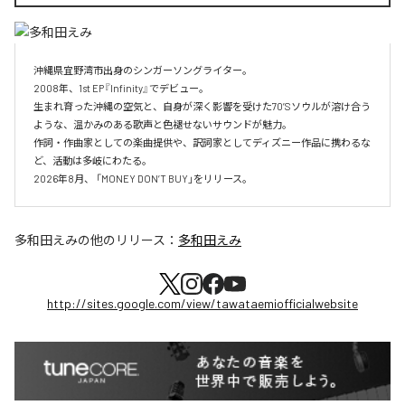
沖縄県宜野湾市出身のシンガーソングライター。

2008年、1st EP『Infinity』でデビュー。

生まれ育った沖縄の空気と、自身が深く影響を受けた70’Sソウルが溶け合う
ような、温かみのある歌声と色褪せないサウンドが魅力。

作詞・作曲家としての楽曲提供や、訳詞家としてディズニー作品に携わるな
ど、活動は多岐にわたる。

2026年8月、 「MONEY DON’T BUY」をリリース。
多和田えみ
の他のリリース：
多和田えみ
http://sites.google.com/view/tawataemiofficialwebsite