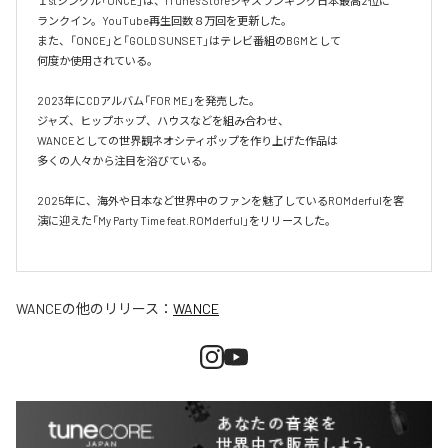
１stシングル「ONCE」は、iTunes Storeジャズランキング日本最高2位に

ランクイン。YouTube再生回数８万回を更新した。

また、「ONCE」と「GOLD SUNSET」はテレビ番組のBGMとして

何度か使用されている。

2023年にCDアルバム「FOR ME」を発売した。

ジャズ、ヒップホップ、ハウスなどを組み合わせ、

WANCEとしての世界観ネオシティポップを作り上げた作品は

多くの人々から注目を浴びている。

2025年に、海外や日本など世界中のファンを魅了しているROMderfulを客
演に迎えた「My Party Time feat.ROMderful」をリリースした。

WANCE
の他のリリース：
WANCE