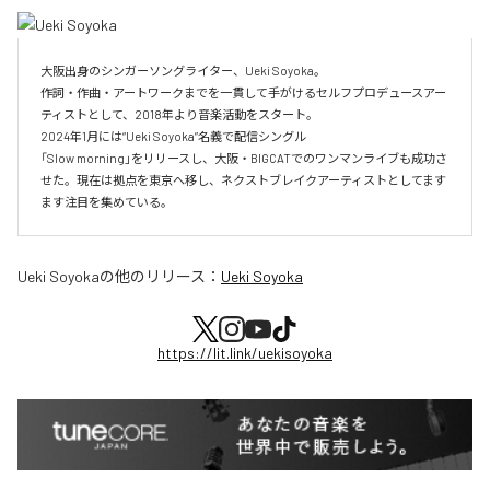
大阪出身のシンガーソングライター、Ueki Soyoka。

作詞・作曲・アートワークまでを一貫して手がけるセルフプロデュースアー
ティストとして、2018年より音楽活動をスタート。

2024年1月には“Ueki Soyoka”名義で配信シングル

「Slow morning」をリリースし、大阪・BIGCATでのワンマンライブも成功さ
せた。現在は拠点を東京へ移し、ネクストブレイクアーティストとしてます
ます注目を集めている。
Ueki Soyoka
の他のリリース：
Ueki Soyoka
https://lit.link/uekisoyoka