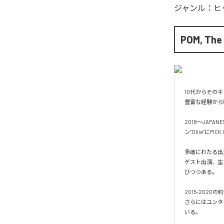
ジャンル：
ヒ
POM, The 
10代からその
豊富な経験から
2018〜JAPA
ン“Ollie”に
多岐にわたる出演経
ゲスト出演、生プ
びつつある。

2015-202
さらにはユンタ
いる。
