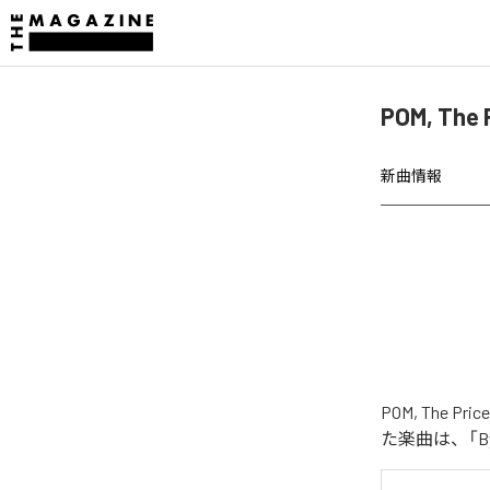
POM, The
新曲情報
POM, The P
た楽曲は、「By M