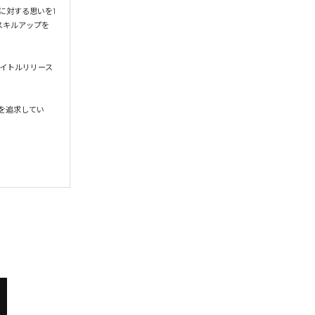
城に対する思いを1
なるスキルアップを
Eを4タイトルリリース
”を追求してい