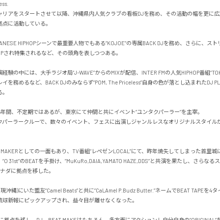
s.

キャリアをスタートさせて以降、沖縄県内人気クラブの看板DJを務め、その活動の幅を更に
点に活動している。

APANESE HIPHOPシーンで最重要人物でもある“KOJOE”の専属BACK DJを務め、さらに、
ICK UPされ特集されるなど、その頭角を表しつつある。

験の中には、大手ラジオ局“J-WAVE”からのMIXが配信、INTER FMの人気HIPHOP番組“TOKY
務めるなど、BACK DJのみならず“POM, The Priceless”自身の色が落とし込まれたDJ PLA


0の約5年間、不定期ではあるが、東京にて仲間と共にイベント“ユンタクパーラー”を主宰。

クパーラークルーで、数々のイベント、フェスに出演しジャンルレスなオリジナルスタイル
T MAKERとしての一面もあり、TV番組“レペゼンLOCAL”にて、昨年焼失してしまった首里城
 31st”のBEATを手掛け、”MuKuRo,DAIA,YAMATO HAZE,DDS”と共演を果たし、さら
ナダに拠点を移した。

A(現沖縄)にいた盟友“Camel Beats”と共に”CaLAmel P.Budz Butter.”ネームでBEAT TAP
球新報にピックアップされ、益々目が離せなくなった。

に拠点を移し、DJ、BEAT MAKEはもちろん、多方面にアクションし自分自身の“ORIGINAL”を