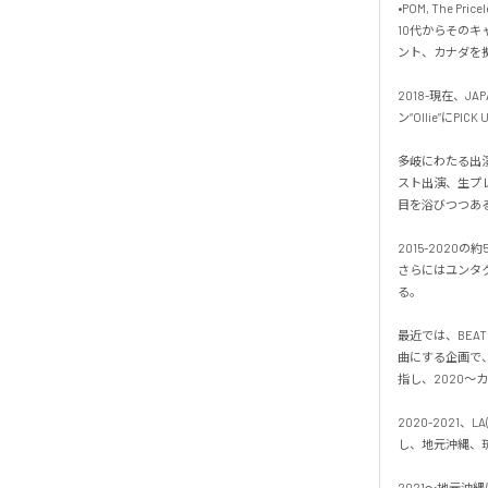
•POM, The Priceles
10代からその
ント、カナダを拠
2018-現在、J
ン“Ollie”にP
多岐にわたる出演経
スト出演、生プレイを
目を浴びつつある。
2015-202
さらにはユンタ
る。

最近では、BEA
曲にする企画で、“O
指し、2020〜カ
2020-2021、L
し、地元沖縄、琉
2021〜地元沖縄