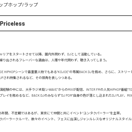
ップホップ/ラップ
Priceless
キャリアをスタートさせて以降、圏内外問わず、DJとして活動している。

繰り出されるフレーバーな選曲は、人種や年代問わず、聴き入ってしまう。

NESE HIPHOPシーンで最重要人物でもある“KOJOE”の専属BACK DJを務め、さらに、ストリ
PICK UPされ特集されるなど、その頭角を表しつつある。

験の中には、大手ラジオ局“J-WAVE”からのMIXが配信、INTER FMの人気HIPHOP番組“TOKY
レイを務めるなど、BACK DJのみならず“DJ POM”自身の色が落とし込まれたDJ PLAY、MI
0の約5年間、不定期ではあるが、東京にて仲間と共にイベント“ユンタクパーラー”を主宰。

クパーラークルーで、数々のイベント、フェスに出演しジャンルレスなオリジナルスタイル