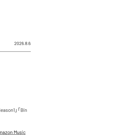
2026.8.6
on1」「Bin
mazon Music