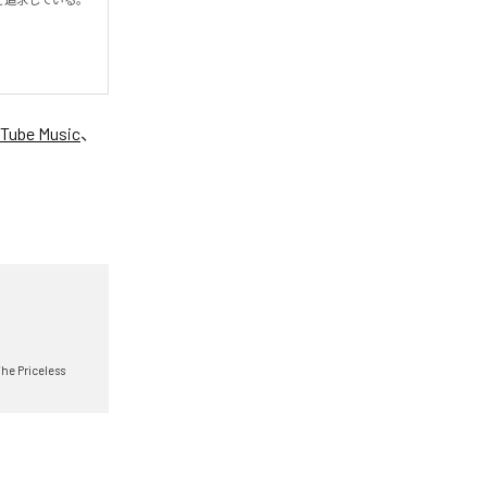
Tube Music
、
he Priceless