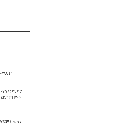
ートマガジ
O SCENE”に
X CDが注目を浴
が話題となって