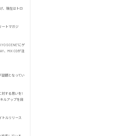
広げ、現在はトロ
ストリートマガジ
O SCENE”にゲ
Y、MIX CDが注
が話題となってい
に対する思いを1
なるスキルアップを目
Eを4タイトルリリース
追求している。
