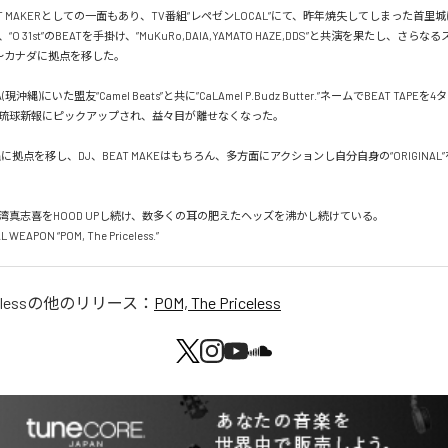
T MAKERとしての一面もあり、TV番組“レペゼンLOCAL”にて、昨年焼失してしまった首里
O 31st”のBEATを手掛け、”MuKuRo,DAIA,YAMATO HAZE,DDS”と共演を果たし、さら
〜カナダに拠点を移した。

A(現沖縄)にいた盟友“Camel Beats”と共に”CaLAmel P.Budz Butter.”ネームでBEAT TAP
琉球新報にピックアップされ、益々目が離せなくなった。

縄に拠点を移し、DJ、BEAT MAKEはもちろん、多方面にアクションし自分自身の“ORIGINAL
湾真志喜をHOOD UPし続け、数多くの耳の肥えたヘッズを沸かし続けている。

WEAPON “POM, The Priceless.”
less
の他のリリース：
POM, The Priceless