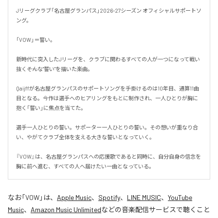
Jリーグクラブ「名古屋グランパス」2026-27シーズン オフィシャルサポートソ
ング。

「VOW」＝誓い。

新時代に突入したJリーグを、クラブに関わるすべての人が一つになって戦い
抜く――そんな"誓い"を描いた楽曲。

Qaijffが名古屋グランパスのサポートソングを手掛けるのは10年目、通算11曲
目となる。今作は選手へのヒアリングをもとに制作され、一人ひとりが胸に
抱く「誓い」に焦点を当てた。

選手一人ひとりの誓い。サポーター一人ひとりの誓い。その想いが重なり合
い、やがてクラブ全体を支える大きな誓いとなっていく。

『VOW』は、名古屋グランパスへの応援歌であると同時に、自分自身の信念を
胸に前へ進む、すべての人へ届けたい一曲となっている。
なお「
VOW
」は、
Apple Music
、
Spotify
、
LINE MUSIC
、
YouTube
Music
、
Amazon Music Unlimited
などの音楽配信サービスで聴くこと