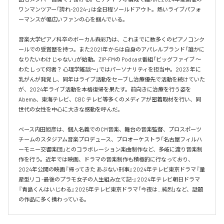
ワンマンツアー「誇れ-2024-」は全日程ソールドアウト。熱いライブパフォ
ーマンスが幅広いファンの心を掴んでいる。

音楽大学ピアノ科卒のボーカル森彩乃は、これまでに数多くのピアノコンク
ールでの受賞歴を持つ。また2021年からは自身のアパレルブランド「誰かに
なりたいわけじゃない」が始動。ZIP-FMの Podcast番組「ビッグファイブ 〜
わたしって何者？ 心理学雑談〜」ではパーソナリティを担当中。2023 年に
乳がんが発覚し、同年はライブ活動をセーブし治療優先で活動を続けていた
が、2024年ライブ活動を本格復帰を果たす。前向きに治療を行う姿を
Abema、東海テレビ、CBC テレビ等多くのメディアが密着取材を行い、同
世代の女性を中心に大きな感動を呼んだ。

ベース内田旭彦は、個人名義でのCM音楽、舞台の音楽監督、プロスポーツ
チームのスタジアム音楽プロデュース、プロオーケストラ「名古屋フィルハ
ーモニー交響楽団」とのコラボレーション楽曲制作など、多岐に渡り音楽制
作を行う。近年では映画、ドラマの音楽制作も積極的に行なっており、
2024年公開の映画『帰ってきた あぶない刑事』2024年テレビ東京ドラマ『量
産型リコ -最後のプラモ女子の人生組み立て記-』2024年テレビ朝日ドラマ
『青島くんはいじわる』2025年テレビ東京ドラマ「今夜は…純烈」など、話題
の作品に多く携わっている。