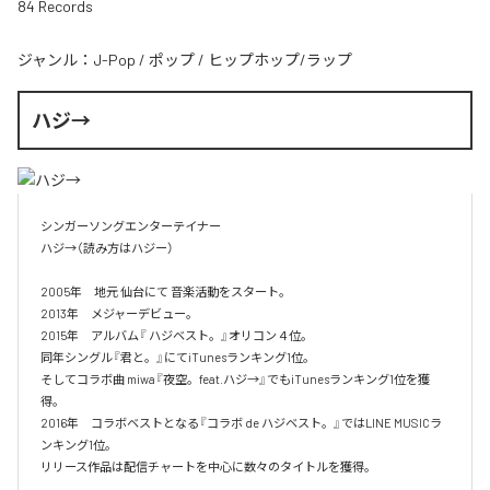
84 Records
ジャンル：
J-Pop
/
ポップ
/
ヒップホップ/ラップ
ハジ→
シンガーソングエンターテイナー

ハジ→（読み方はハジー）

2005年　地元 仙台にて 音楽活動をスタート。

2013年　メジャーデビュー。

2015年　アルバム『 ハジベスト。』オリコン４位。

同年シングル『君と。』にてiTunesランキング1位。

そしてコラボ曲 miwa『夜空。feat.ハジ→』でもiTunesランキング1位を獲
得。

2016年　コラボベストとなる『コラボ de ハジベスト。』ではLINE MUSICラ
ンキング1位。

リリース作品は配信チャートを中心に数々のタイトルを獲得。
