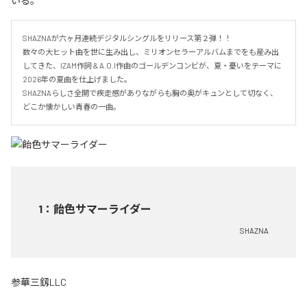
いる。
SHAZNAが六ヶ月連続デジタルシングルをリリース第２弾！！

数々の大ヒット曲を世に生み出し、ミリオンセラーアルバムまでをも産み出
してきた、IZAM作詞 & A.O.I作曲のゴールデンコンビが、夏・憂いをテーマに
2026年の夏曲を仕上げました。

SHAZNAらしさ全開で疾走感がありながらも胸の奥がキュンとして切なく、
どこか懐かしい青春の一曲。
1
：
飴色サマーライダー
SHAZNA
参華三釼LLC