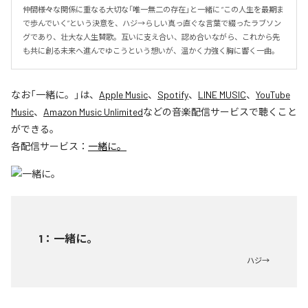
仲間――様々な関係に重なる大切な「唯一無二の存在」と一緒に “この人生を最期ま
で歩んでいく”という決意を、ハジ→らしい真っ直ぐな言葉で綴ったラブソン
グであり、壮大な人生賛歌。互いに支え合い、認め合いながら、これから先
も共に創る未来へ進んでゆこうという想いが、温かく力強く胸に響く一曲。
なお「
一緒に。
」は、
Apple Music
、
Spotify
、
LINE MUSIC
、
YouTube
Music
、
Amazon Music Unlimited
などの音楽配信サービスで聴くこと
ができる。
各配信サービス：
一緒に。
1
：
一緒に。
ハジ→