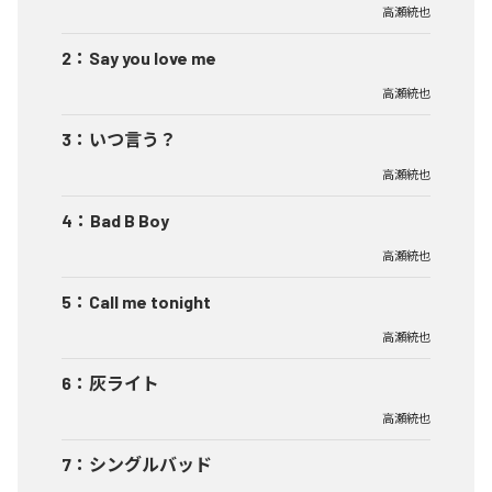
高瀬統也
2
：
Say you love me
高瀬統也
3
：
いつ言う？
高瀬統也
4
：
Bad B Boy
高瀬統也
5
：
Call me tonight
高瀬統也
6
：
灰ライト
高瀬統也
7
：
シングルバッド