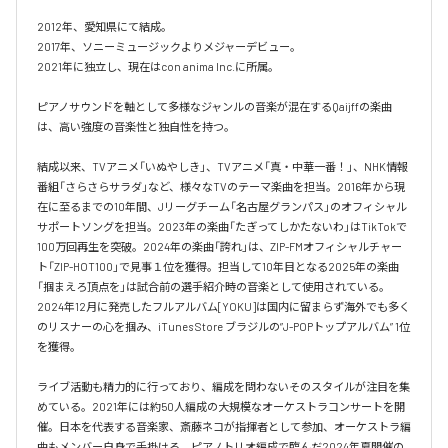
2012年、愛知県にて結成。

2017年、ソニーミュージックよりメジャーデビュー。

2021年に独立し、現在はcon anima Inc.に所属。

ピアノサウンドを軸として多様なジャンルの音楽が混在するQaijffの楽曲
は、高い強度の音楽性と独自性を持つ。

結成以来、TVアニメ「いぬやしき」、TVアニメ「真・中華一番！」、NHK情報
番組「さらさらサラダ」など、様々なTVのテーマ楽曲を担当。2016年から現
在に至るまでの10年間、Jリーグチーム「名古屋グランパス」のオフィシャル
サポートソングを担当。2023年の楽曲「たぎってしかたないわ」はTikTokで
100万回再生を突破。2024年の楽曲「誇れ」は、ZIP-FMオフィシャルチャー
ト「ZIP-HOT100」で見事１位を獲得。担当して10年目となる2025年の楽曲
「掴まえろ頂点を」は試合前の選手紹介時の音楽として使用されている。

2024年12月に発売したフルアルバム[YOKU]は国内に留まらず海外でも多く
のリスナーの心を掴み、iTunes Store ブラジルの”J-POPトップアルバム” 1位
を獲得。

ライブ活動も精力的に行っており、編成を問わないそのスタイルが注目を集
めている。2021年には約50人編成の大規模なオーケストラコンサートを開
催。日本を代表する音楽家、斎藤ネコが指揮者として参加、オーケストラ編
曲もメンバー自身で手掛ける。ピアノトリオ編成で臨んだ2024年夏開催の