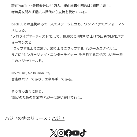
現在YouTube登録者数は20万人、楽曲総再生回数は2億回に達し、

老若男女問わず幅広い世代から支持を受けている。 

back DJとの連携のみで一人でステージに立ち、ワンマイクでパフォーマン
スしきる、

“ソロライブアーティスト”として、10,000%現場叩き上げの圧巻のLIVEパフ
ォーマンスと

「ラップするように歌い、歌うようにラップする」ハジ→のスタイルは、

まさに「シンガーソング・エンターテイナー」を自称するに相応しい唯一無
二のハジ→ワールド。

No music , No human life。

音楽はパワーであり、エネルギーである。

そう真っ直ぐに信じ、

ハジ→
の他のリリース：
ハジ→