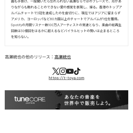
曲も手掛け、一度聞いたら忘れられない高瀬ならではのフレーズで、形があ
りながらも触れることのできない愛の感覚を表現し、操る。香港のトップア
ルバムチャートで3冠を達成したのを皮切りに、現在ではアジアに留まらず
アメリカ、ヨーロッパなど80カ国以上のチャートでアルバムが1位を獲得。
Spotifyの月間リスナー数100万人アーティストの常連となり、楽曲の総再生
回数は30億回をはるかに超えるなどバイラルヒットの勢いは止まるところ
を知らない。
高瀬統也
の他のリリース：
高瀬統也
https://t-toya.com