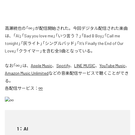
高瀬統也の「∞」が配信開始された。今回デジタル配信された楽曲
は、「AI」「Say you love me」「いつ言う？」「Bad B Boy」「Call me
tonight」「灰ライト」「シングルバッド」「It’s Finally the End of Our
Love」「クライマー」を含む全9曲となっている。
なお「
∞
」は、
Apple Music
、
Spotify
、
LINE MUSIC
、
YouTube Music
、
Amazon Music Unlimited
などの音楽配信サービスで聴くことができ
る。
各配信サービス：
∞
1
：
AI