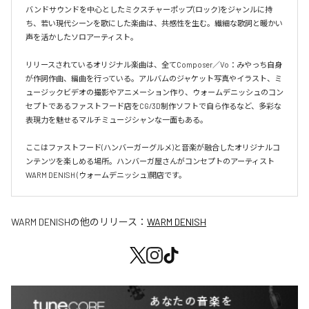
バンドサウンドを中心としたミクスチャーポップ(ロック)をジャンルに持
ち、若い現代シーンを歌にした楽曲は、共感性を生む。繊細な歌詞と暖かい
声を活かしたソロアーティスト。

リリースされているオリジナル楽曲は、全てComposer／Vo：みやっち自身
が作詞作曲、編曲を行っている。アルバムのジャケット写真やイラスト、ミ
ュージックビデオの撮影やアニメーション作り、ウォームデニッシュのコン
セプトであるファストフード店をCG/3D制作ソフトで自ら作るなど、多彩な
表現力を魅せるマルチミュージシャンな一面もある。

ここはファストフード(ハンバーガーグルメ)と音楽が融合したオリジナルコ
ンテンツを楽しめる場所。ハンバーガ屋さんがコンセプトのアーティスト
WARM DENISH (ウォームデニッシュ)開店です。
WARM DENISH
の他のリリース：
WARM DENISH