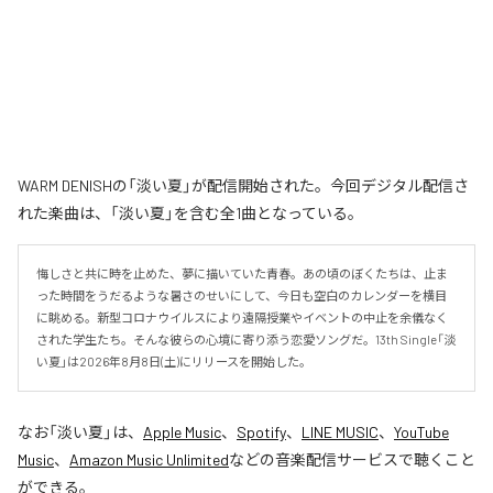
WARM DENISHの「淡い夏」が配信開始された。今回デジタル配信さ
れた楽曲は、「淡い夏」を含む全1曲となっている。
悔しさと共に時を止めた、夢に描いていた青春。あの頃のぼくたちは、止ま
った時間をうだるような暑さのせいにして、今日も空白のカレンダーを横目
に眺める。新型コロナウイルスにより遠隔授業やイベントの中止を余儀なく
された学生たち。そんな彼らの心境に寄り添う恋愛ソングだ。13th Single「淡
い夏」は2026年8月8日(土)にリリースを開始した。
なお「
淡い夏
」は、
Apple Music
、
Spotify
、
LINE MUSIC
、
YouTube
Music
、
Amazon Music Unlimited
などの音楽配信サービスで聴くこと
ができる。