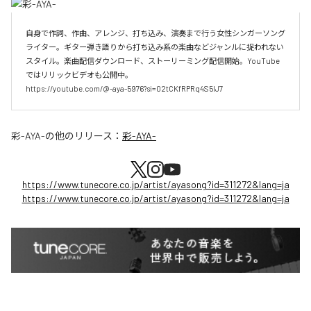
自身で作詞、作曲、アレンジ、打ち込み、演奏まで行う女性シンガーソング
ライター。ギター弾き語りから打ち込み系の楽曲などジャンルに捉われない
スタイル。楽曲配信ダウンロード、ストーリーミング配信開始。YouTube
ではリリックビデオも公開中。

https://youtube.com/@-aya-5976?si=02tCKfRPRq4S5lJ7
彩-AYA-
の他のリリース：
彩-AYA-
https://www.tunecore.co.jp/artist/ayasong?id=311272&lang=ja
https://www.tunecore.co.jp/artist/ayasong?id=311272&lang=ja