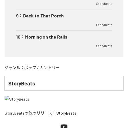
StoryBeats
9
：
Back to That Porch
StoryBeats
10
：
Morning on the Rails
StoryBeats
ジャンル：
ポップ
/
カントリー
StoryBeats
StoryBeats
の他のリリース：
StoryBeats