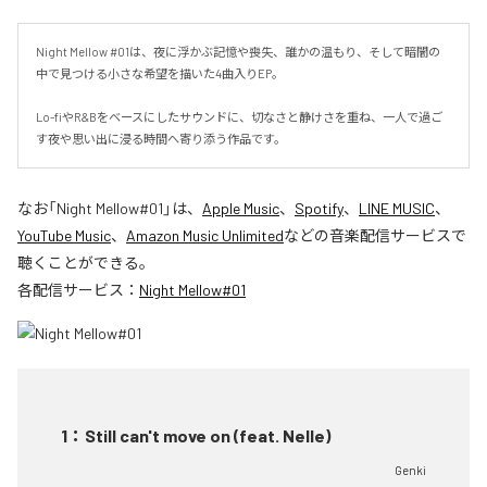
Night Mellow #01は、夜に浮かぶ記憶や喪失、誰かの温もり、そして暗闇の
中で見つける小さな希望を描いた4曲入りEP。

Lo-fiやR&Bをベースにしたサウンドに、切なさと静けさを重ね、一人で過ご
す夜や思い出に浸る時間へ寄り添う作品です。
なお「
Night Mellow#01
」は、
Apple Music
、
Spotify
、
LINE MUSIC
、
YouTube Music
、
Amazon Music Unlimited
などの音楽配信サービスで
聴くことができる。
各配信サービス：
Night Mellow#01
1
：
Still can't move on (feat. Nelle)
Genki