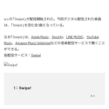
a.o.の「Swipe!」が配信開始された。今回デジタル配信された楽曲
は、「Swipe!」を含む全1曲となっている。
なお「
Swipe!
」は、
Apple Music
、
Spotify
、
LINE MUSIC
、
YouTube
Music
、
Amazon Music Unlimited
などの音楽配信サービスで聴くこと
ができる。
各配信サービス：
Swipe!
1
：
Swipe!
a.o.