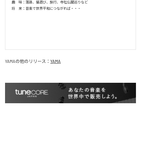
趣　味：落語、猫遊び、旅行、寺社仏閣巡りなど

将　来：音楽で世界平和につながれば・・・

YAMA
の他のリリース：
YAMA