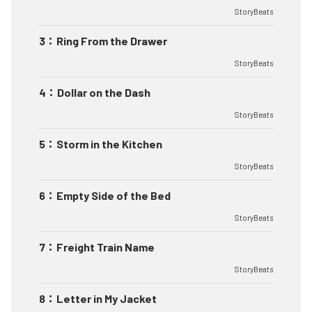
StoryBeats
3
：
Ring From the Drawer
StoryBeats
4
：
Dollar on the Dash
StoryBeats
5
：
Storm in the Kitchen
StoryBeats
6
：
Empty Side of the Bed
StoryBeats
7
：
Freight Train Name
StoryBeats
8
：
Letter in My Jacket