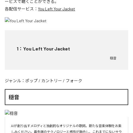
ービスで聴くことができる。
各配信サービス：
You Left Your Jacket
1
：
You Left Your Jacket
穏音
ジャンル：
ポップ
/
カントリー
/
フォーク
穏音
AIが創り出すメロディと独創的なオリジナルの歌詞。新たな音楽体験をお楽
しみください。最先端のテクノロジーと感性が融合し、これまでにないサウ