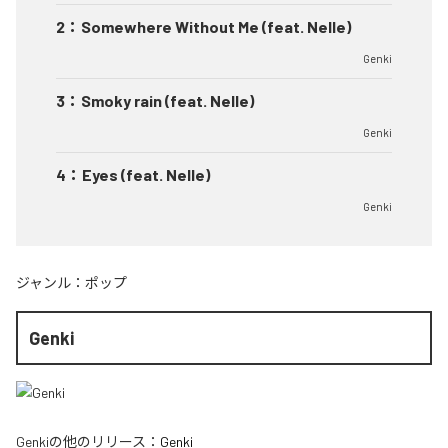
2
：
Somewhere Without Me (feat. Nelle)
Genki
3
：
Smoky rain (feat. Nelle)
Genki
4
：
Eyes (feat. Nelle)
Genki
ジャンル：
ポップ
Genki
Genki
の他のリリース：
Genki