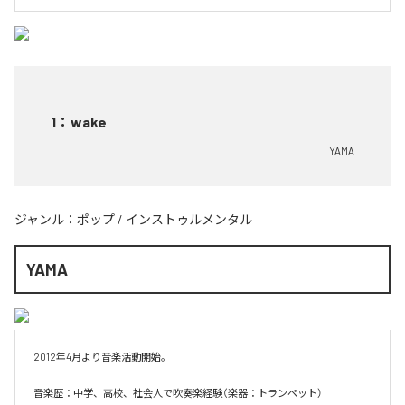
1
：
wake
YAMA
ジャンル：
ポップ
/
インストゥルメンタル
YAMA
2012年4月より音楽活動開始。

音楽歴：中学、高校、社会人で吹奏楽経験（楽器：トランペット）
