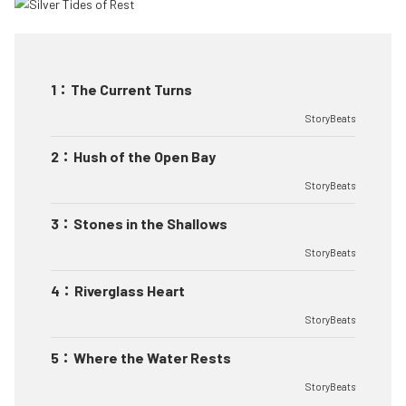
1
：
The Current Turns
StoryBeats
2
：
Hush of the Open Bay
StoryBeats
3
：
Stones in the Shallows
StoryBeats
4
：
Riverglass Heart
StoryBeats
5
：
Where the Water Rests
StoryBeats