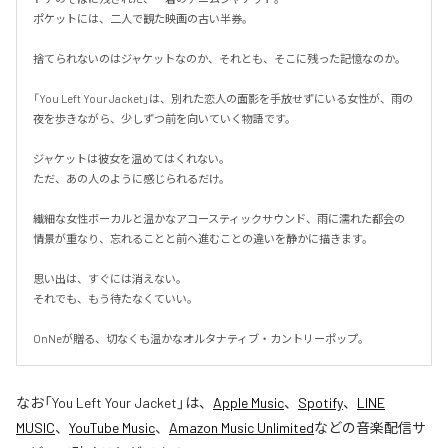
ポケットには、二人で観た映画の古い半券。

捨てられないのはジャケットなのか、それとも、そこに残った記憶なのか。

「You Left Your Jacket」は、別れた恋人の面影を手放せずにいる女性が、雨の
夜を歩きながら、少しずつ前を向いていく物語です。

ジャケットは彼女を温めてはくれない。

ただ、あの人のように感じられるだけ。

繊細な女性ボーカルと温かなアコースティックサウンド、雨に濡れた都会の
情景が重なり、忘れることと前へ進むことの違いを静かに描きます。

思い出は、すぐには消えない。

それでも、もう待たなくていい。

OnNeが贈る、切なくも温かなオルタナティブ・カントリーポップ。
なお「
You Left Your Jacket
」は、
Apple Music
、
Spotify
、
LINE
MUSIC
、
YouTube Music
、
Amazon Music Unlimited
などの音楽配信サ