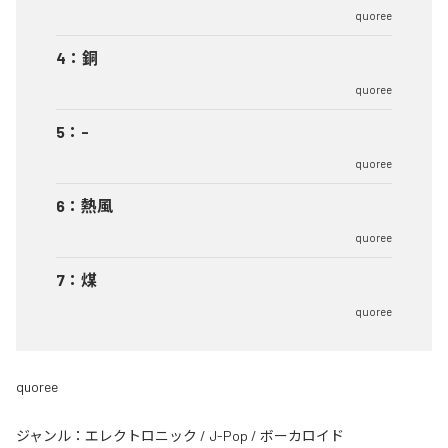
quoree
4
：
銅
quoree
5
：
-
quoree
6
：
熱風
quoree
7
：
煤
quoree
quoree
ジャンル：
エレクトロニック
/
J-Pop
/
ボーカロイド