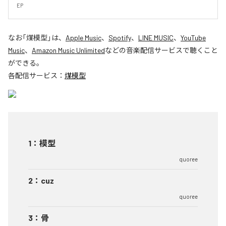
EP
なお「
煤模型
」は、
Apple Music
、
Spotify
、
LINE MUSIC
、
YouTube
Music
、
Amazon Music Unlimited
などの音楽配信サービスで聴くこと
ができる。
各配信サービス：
煤模型
1
：
模型
quoree
2
：
cuz
quoree
3
：
骨