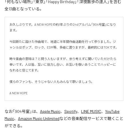
「何もない場所」「東京」「Happy Birthday」「深夜散歩の達人」を含む
全13曲となっている。
お久しぶりです。A NEW HOPEの約1年ぶりの2ndアルバム「904号室」になり
ます。

今回新たに設けた作曲場で、地道に半年間作曲活動を行って参りました。ジ
ャンルはポップ、ロック、EDM等、多岐に渡りますが、最終的にはTOKです。

時々楽曲の意味は？と問う人もいますが、余り考えずに聞いていただけたら
幸いです。人は皆、互いに協力し合い、お互いを敬いあうことでハッピーに
なれると信じてます。

僕らのファンも、そうじゃない人もみんなで歌いましょう。

A NEW HOPE
なお「
904号室
」は、
Apple Music
、
Spotify
、
LINE MUSIC
、
YouTube
Music
、
Amazon Music Unlimited
などの音楽配信サービスで聴くこと
ができる。