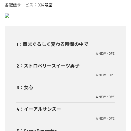
各配信サービス：
904号室
1
：
目まぐるしく変わる時間の中で
A NEW HOPE
2
：
ストロベリースイーツ男子
A NEW HOPE
3
：
女心
A NEW HOPE
4
：
イーアルサンスー
A NEW HOPE
5
：
Crazy Dynamite