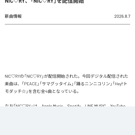
NIC♡RY、「NIC♡RY」を配信開始
新曲情報
2026.8.7
NIC♡RYの「NIC♡RY」が配信開始された。今回デジタル配信された
楽曲は、「PEACE」「サマグッタイム」「踊るニンニコリン」「Hey!!ト
モダッチ☆」を含む全4曲となっている。
なお「
NIC♡RY
」は、
Apple Music
、
Spotify
、
LINE MUSIC
、
YouTube
Music
、
Amazon Music Unlimited
などの音楽配信サービスで聴くこと
ができる。
各配信サービス：
NIC♡RY