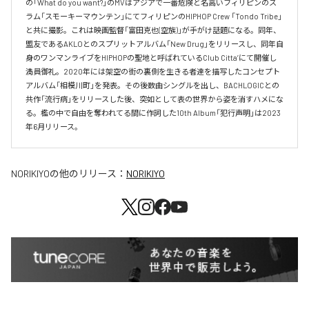
の「What do you want?」のMVはアジアで一番危険と名高いフィリピンのス
ラム「スモーキーマウンテン」にてフィリピンのHIPHOP Crew 「Tondo Tribe」
と共に撮影。これは映画監督「富田克也(空族)」が手がけ話題になる。同年、
盟友であるAKLOとのスプリットアルバム「New Drug」をリリースし、同年自
身のワンマンライブをHIPHOPの聖地と呼ばれているClub Citta’にて開催し
満員御礼。2020年には架空の街の裏側を生きる者達を描写したコンセプト
アルバム「相模川町」を発表。その後数曲シングルを出し、BACHLOGICとの
共作「流行病」をリリースした後、突如として表の世界から姿を消すハメにな
る。檻の中で自由を奪われてる間に作詞した10th Album「犯行声明」は2023
年6月リリース。
NORIKIYO
の他のリリース：
NORIKIYO