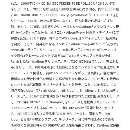
れた。 2008年にMIX CD「DJ ISSO PRESENTS RE ROLLED UP 28 BLUNTS」 
をリリースし、MIX CDながら限定4500枚を瞬時に売り切る。同年2008年夏
には、 BACHLOGICフルプロデュースによる2ndAlbum「OUTLET BLUES」を
リリース。 その後、数々の客演をこなすも、個人名義の作品は出さず沈
黙。そして、2011年、3年振りのリリースとなったAlbum「メランコリック現
代」がインディーズながら、オリコン・Albumチャート(総合・デイリー)にて
16位を記録。2013年初頭、昨年までのSingleをコンパイルしたEP「断片集」
を発売。そして、自身初となるコンセプトAlbumである4th Album「花水木」
を2013年12月13日にリリースし、2014年5月23日に3rd Album「メランコリ
ック現代」をレーベルメイトであるWATT a.k.aヨッテルブッテルが全曲
RemixしたRemix Albumをリリース。そして2014に5枚目のAlbum「雲と泥と
手」をリリース。同年8月31日には自身初となるワンマンライブを恵比寿リキ
ッドルームにて開催し、初のワンマンライブながら、満員御礼。各方面から
絶賛の嵐を受け映像化を希望する声が後を後を絶たない中、12月に６枚目の
Albumとなる「如雨露」をリリースすることを発表。なお、2014年に、この
時点で3rd AlbumのRemix Album 、4th Album、5th Album、6th Albumをリ
リースした。2015年には客演を多く呼び制作された実験的断片集をリリース
し、2017年には7th Album「Bouquet」をリリースし恵比寿リキッドルームに
てワンマンライブを成功させ、2018年に8th Album「馬鹿と鋏と」をリリー
ス。2019年に9曲入りの作品集「O.S.D」をリリースし、同年３月、9th 
Albumとなる「平成エクスプレス」をリリース。同じ神奈川県のOGである
MACCHOを客演に呼んだ「俺達の唄」は現在も名曲と言われ、同Album収録曲