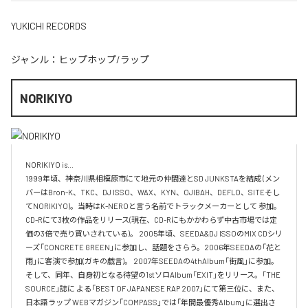
YUKICHI RECORDS
ジャンル：
ヒップホップ/ラップ
NORIKIYO
NORIKIYO is...　 

1999年頃、神奈川県相模原市にて地元の仲間達とSD JUNKSTAを結成 (メン
バーはBron-K、TKC、DJ ISSO、WAX、KYN、OJIBAH、DEFLO、SITEそし
てNORIKIYO)。当時はK-NEROと言う名前でトラックメーカーとして 参加。
CD-Rにて3枚の作品をリリース(現在、CD-Rにもかかわらず中古市場では定
価の3倍で売り買いされている)。 2005年頃、SEEDA&DJ ISSOのMIX CDシリ
ーズ「CONCRETE GREEN」に参加し、話題をさらう。2006年SEEDAの「花と
雨」に客演で参加(ガキの戯言)。 2007年SEEDAの4thAlbum「街風」に参加。
そして、同年、自身初となる待望の1stソロAlbum「EXIT」をリリース。「THE 
SOURCE」誌に よる「BEST OF JAPANESE RAP 2007」にて第三位に、また、
日本語ラップ WEBマガジン「COMPASS」では「年間最優秀Album」に選出さ