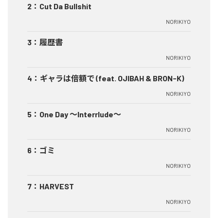
2
：
Cut Da Bullshit
NORIKIYO
3
：
履歴書
NORIKIYO
4
：
ギャラは倍額で (feat. OJIBAH & BRON-K)
NORIKIYO
5
：
One Day ～Interrlude～
NORIKIYO
6
：
ゴミ
NORIKIYO
7
：
HARVEST
NORIKIYO