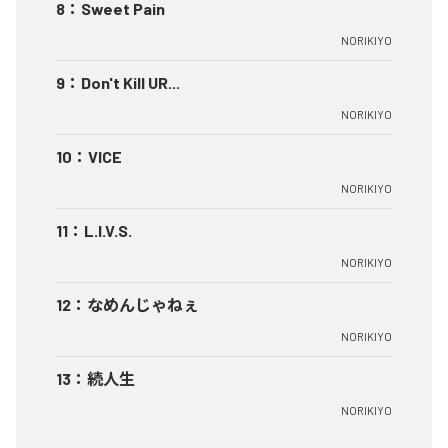
8
：
Sweet Pain
NORIKIYO
9
：
Don't Kill UR...
NORIKIYO
10
：
VICE
NORIKIYO
11
：
L.I.V.S.
NORIKIYO
12
：
なめんじゃねぇ
NORIKIYO
13
：
続人生
NORIKIYO