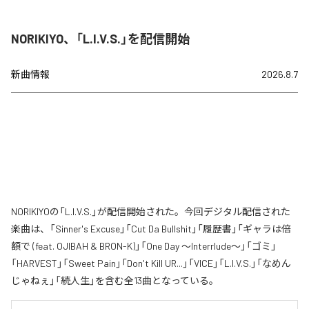
NORIKIYO、「L.I.V.S.」を配信開始
新曲情報
2026.8.7
NORIKIYOの「L.I.V.S.」が配信開始された。今回デジタル配信された
楽曲は、「Sinner's Excuse」「Cut Da Bullshit」「履歴書」「ギャラは倍
額で (feat. OJIBAH & BRON-K)」「One Day ～Interrlude～」「ゴミ」
「HARVEST」「Sweet Pain」「Don't Kill UR...」「VICE」「L.I.V.S.」「なめん
じゃねぇ」「続人生」を含む全13曲となっている。