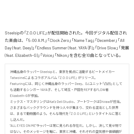
Steelsipの「Z.O.O LIFE」が配信開始された。今回デジタル配信され
た楽曲は、「5:00 A.M.」「Clock Zero」「Name Tag」「December」「All
Day (feat. Deey)」「Endless Summer (feat. YAYA子)」「Drive Slow」「発展
(feat. Elizabeth-G)」「Voice」「Nikon」を含む全10曲となっている。
沖縄出身のラッパー Steelsipと、東京を拠点に活動するビートメイカー 
Tatwoineによるコラボアルバム 『Z.O.O LIFE』 がリリース。

Featuringには、同じく沖縄出身のラッパー Deey、DJユニット「凸凹」として
も活動するシンガー YAYA子、そして埼玉・戸田をREPするFLOW者 
Elizabeth-Gが参加。

ミックス・マスタリングはKat'z Deli Studio、アートワークは$hirawが担当。

さまざまなバックグラウンドを持つ人々が集まり、交わる混沌とした世界
は、まるで動物園のよう。そんな現代を『Z.O.O LIFE』というタイトルに落と
し込んだ。

"ALL EYES ON ME"――ラッパーは常に見られる存在だ。しかし、決して見せ物で
はない。そのメッセージを軸に、東京と沖縄、それぞれの空気感や価値観が