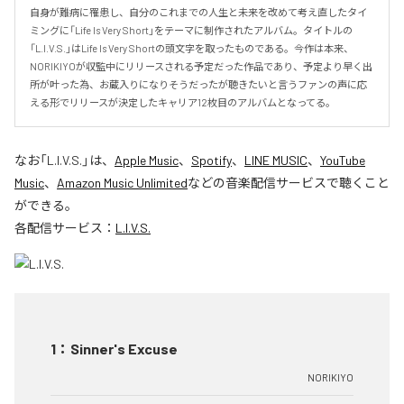
自身が難病に罹患し、自分のこれまでの人生と未来を改めて考え直したタイ
ミングに「Life Is Very Short」をテーマに制作されたアルバム。タイトルの
「L.I.V.S.」はLife Is Very Shortの頭文字を取ったものである。今作は本来、
NORIKIYOが収監中にリリースされる予定だった作品であり、予定より早く出
所が叶った為、お蔵入りになりそうだったが聴きたいと言うファンの声に応
える形でリリースが決定したキャリア12枚目のアルバムとなってる。
なお「
L.I.V.S.
」は、
Apple Music
、
Spotify
、
LINE MUSIC
、
YouTube
Music
、
Amazon Music Unlimited
などの音楽配信サービスで聴くこと
ができる。
各配信サービス：
L.I.V.S.
1
：
Sinner's Excuse
NORIKIYO