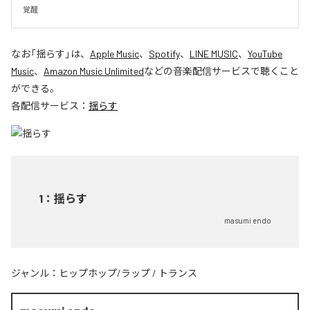
覚醒
なお「
揺らす
」は、
Apple Music
、
Spotify
、
LINE MUSIC
、
YouTube
Music
、
Amazon Music Unlimited
などの音楽配信サービスで聴くこと
ができる。
各配信サービス：
揺らす
1
：
揺らす
masumi endo
ジャンル：
ヒップホップ/ラップ
/
トランス