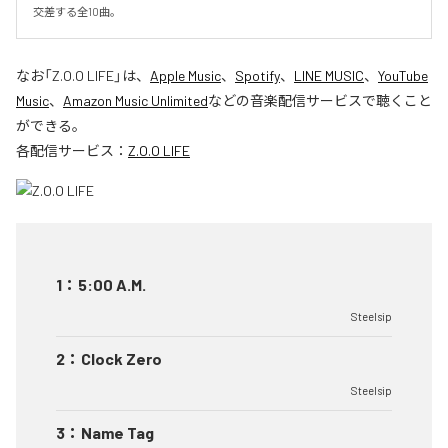
交差する全10曲。
なお「
Z.O.O LIFE
」は、
Apple Music
、
Spotify
、
LINE MUSIC
、
YouTube
Music
、
Amazon Music Unlimited
などの音楽配信サービスで聴くこと
ができる。
各配信サービス：
Z.O.O LIFE
1
：
5:00 A.M.
Steelsip
2
：
Clock Zero
Steelsip
3
：
Name Tag