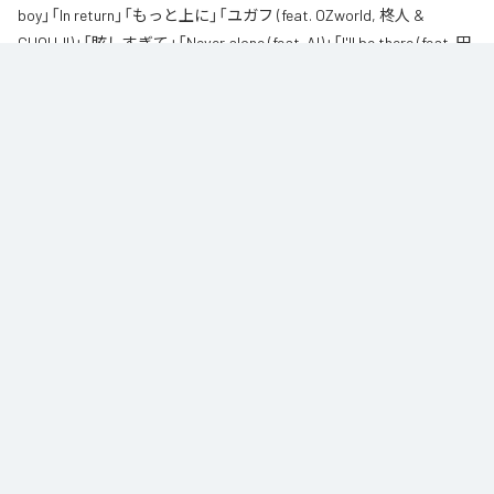
boy」「In return」「もっと上に」「ユガフ (feat. OZworld, 柊人 &
CHOUJI)」「眩しすぎて」「Never alone (feat. AI)」「I'll be there (feat. 田
我流)」を含む全11曲となっている。
なお「
紅碧
」は、
Apple Music
、
Spotify
、
LINE MUSIC
、
YouTube
Music
、
Amazon Music Unlimited
などの音楽配信サービスで聴くこと
ができる。
各配信サービス：
紅碧
1
：
Red and Blue
CHICO CARLITO
2
：
Broadcasting (feat. 柊人 & ジェロニモR.E)
CHICO CARLITO