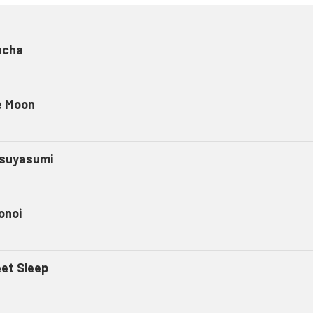
ncha
e Moon
suyasumi
onoi
et Sleep