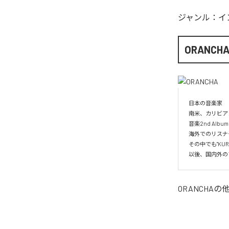
ジャンル：
イ
ORANCH
日本の音楽家

南米、カリビア
音楽2nd Albu
海外でのリスナー
その中でも"KUR
以後、国内外の
ORANCHA
の