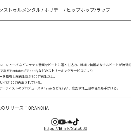
ンストゥルメンタル
/
ホリデー
/
ヒップホップ/ラップ
A
ン、キューバ などのラテン音楽をビートに落とし込み、繊細で綺麗めなチルビートが特徴的。
mである"Mentatea"がSpotifyなどのストリーミングサービスにより

を獲得し総再生数が500万再生以上。

UMI"は120万再生されている。

アーティストのプロデュースやRemixなどを行い、広告や地上波の音楽も手がける。
他のリリース：
ORANCHA
https://lit.link/Sato000