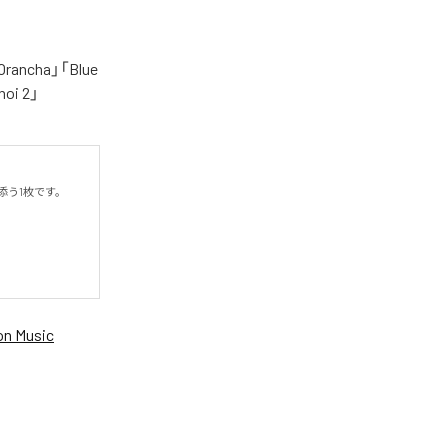
cha」「Blue
oi 2」
う1枚です。

n Music