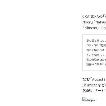
ORANCHAの
Moon」「Natsuy
「Minamo」
夏の風と癒しのノ
ORANCHAが贈
朝から始まりゆっ
どこか懐かしく
窓から吹き抜け
読書や作業のお
なお「
Augast
Unlimited
など
各配信サービ