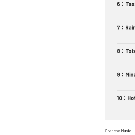
6
：
Tas
7
：
Rai
8
：
Tot
9
：
Min
10
：
Ho
Orancha Music