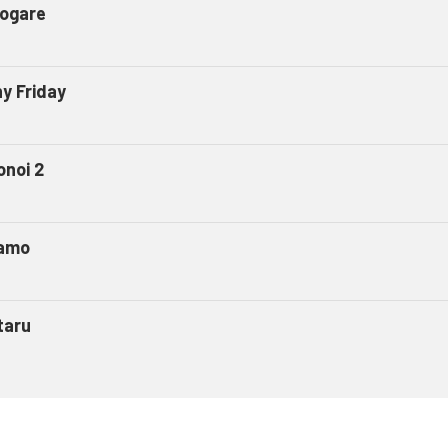
ogare
ny Friday
onoi 2
amo
taru