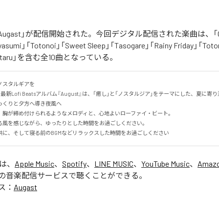
「Augast」が配信開始された。今回デジタル配信された楽曲は、「Oran
asumi」「Totonoi」「Sweet Sleep」「Tasogare」「Rainy Friday」「Toton
「Hotaru」を含む全10曲となっている。
スタルギアを

る最新Lofi Beatsアルバム『August』は、「癒し」と「ノスタルジア」をテーマにした、夏に寄り添
くりと夕方へ導き夜風へ

、胸が締め付けられるようなメロディと、心地よいローファイ・ビート。

る風を感じながら、ゆったりとした時間をお過ごしください。

供に、そして寝る前のBGMなどリラックスした時間をお過ごしください
」は、
Apple Music
、
Spotify
、
LINE MUSIC
、
YouTube Music
、
Amazo
の音楽配信サービスで聴くことができる。
ス：
Augast