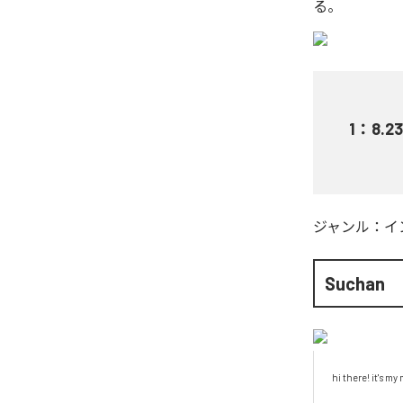
る。
1
：
8.2
ジャンル：
イ
Suchan
hi there! it's my