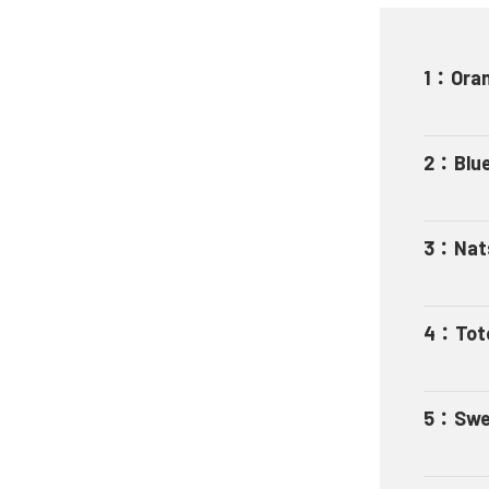
1
：
Ora
2
：
Blu
3
：
Nat
4
：
Tot
5
：
Swe