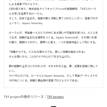
による音楽プロジェクト。

3児の母であり、株式会社ライフキャリアcircle代表取締役、「Bポジけーり
ん大学」を主宰するけーりん。

そして、日本で生まれ、英語の歌と洋楽に育てられたシンガー／音楽プロデ
ューサー、Hayato Yamaoka。

けーりんが、参加者一人ひとりの中にある想いや可能性を見つけ、人と人を
つなぎ、挑戦が生まれる場所をつくる。Hayato Yamaokaが、その想いを受
け取り、歌詞やメロディ、歌声へと変え、一つの音楽作品として形にする。

「何歳からでも、どんな立場からでも、新しい挑戦は始められる」

そんな想いから、2人はTKY PROJECTを立ち上げた。

歌の経験や上手さにかかわらず、それぞれの人生、夢、言葉を音楽に残して
いく。

TKY PROJECTは、けーりんとHayato Yamaoka、そして参加アーティストた
ちが共につくる、挑戦と再出発の音楽プロジェクトである。
TKY project
の他のリリース：
TKY project