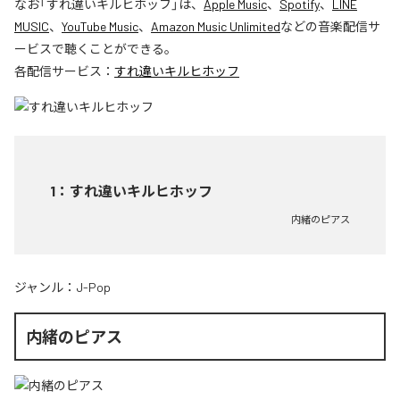
なお「
すれ違いキルヒホッフ
」は、
Apple Music
、
Spotify
、
LINE
MUSIC
、
YouTube Music
、
Amazon Music Unlimited
などの音楽配信サ
ービスで聴くことができる。
各配信サービス：
すれ違いキルヒホッフ
1
：
すれ違いキルヒホッフ
内緒のピアス
ジャンル：
J-Pop
内緒のピアス