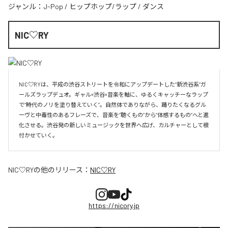
ジャンル：
J-Pop
/
ヒップホップ/ラップ
/
ダンス
NIC♡RY
NIC♡RYは、平成の渋谷ストリートを令和にアップデートした“新渋谷系”ガ
ールズラップデュオ。ギャル×渋谷×音楽を軸に、ゆるくキャッチーなラップ
で“時代のノリを塗り替えていく”。自然体でありながら、踊りたくなるグル
ーヴと中毒性のあるフレーズで、音楽を“聴くもの”から“体感するもの”へと進
化させる。渋谷発の新しいミュージックを世界へ広げ、カルチャーとして根
付かせていく。
NIC♡RY
の他のリリース：
NIC♡RY
https://nicory.jp