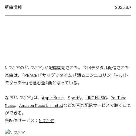
新曲情報
2026.8.7
NIC♡RYの「NIC♡RY」が配信開始された。今回デジタル配信された
楽曲は、「PEACE」「サマグッタイム」「踊るニンニコリン」「Hey!!ト
モダッチ☆」を含む全4曲となっている。
なお「
NIC♡RY
」は、
Apple Music
、
Spotify
、
LINE MUSIC
、
YouTube
Music
、
Amazon Music Unlimited
などの音楽配信サービスで聴くこと
ができる。
各配信サービス：
NIC♡RY