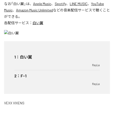
なお「
白い翼
」は、
Apple Music
、
Spotify
、
LINE MUSIC
、
YouTube
Music
、
Amazon Music Unlimited
などの音楽配信サービスで聴くこと
ができる。
各配信サービス：
白い翼
1
：
白い翼
RayLa
2
：
F-1
RayLa
VEXX VIXENS