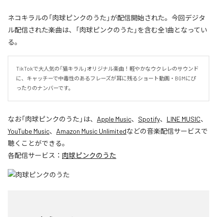
ネコキラルの「肉球ピンクのうた」が配信開始された。今回デジタ
ル配信された楽曲は、「肉球ピンクのうた」を含む全1曲となってい
る。
TikTokで大人気の「猫キラル」オリジナル楽曲！軽やかなウクレレのサウンド
に、キャッチーで中毒性のあるフレーズが耳に残るショート動画・BGMにぴ
ったりのナンバーです。
なお「
肉球ピンクのうた
」は、
Apple Music
、
Spotify
、
LINE MUSIC
、
YouTube Music
、
Amazon Music Unlimited
などの音楽配信サービスで
聴くことができる。
各配信サービス：
肉球ピンクのうた