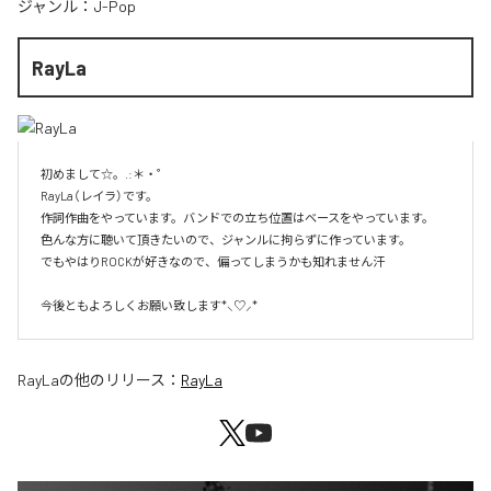
ジャンル：
J-Pop
RayLa
初めまして☆。.:＊・゜

RayLa（レイラ）です。

作詞作曲をやっています。バンドでの立ち位置はベースをやっています。

色んな方に聴いて頂きたいので、ジャンルに拘らずに作っています。

でもやはりROCKが好きなので、偏ってしまうかも知れません汗

今後ともよろしくお願い致します*⸜♡⸝*
RayLa
の他のリリース：
RayLa