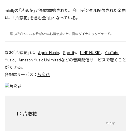
miollyの「片恋花」が配信開始された。今回デジタル配信された楽曲
は、「片恋花」を含む全1曲となっている。
誰もが知っている"片想い”の心情を描いた、夏のダイナミックバラード。
なお「
片恋花
」は、
Apple Music
、
Spotify
、
LINE MUSIC
、
YouTube
Music
、
Amazon Music Unlimited
などの音楽配信サービスで聴くこと
ができる。
各配信サービス：
片恋花
1
：
片恋花
miolly