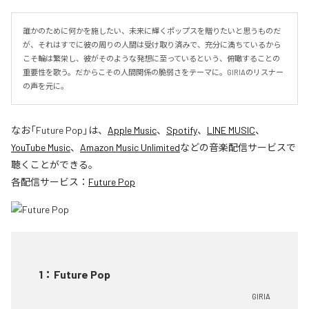
誰かのために何かを施したい、未来に輝くポップスを贈りたいと思うものだ
が、それはすでに彼の周りの人間は受け取り済みで、充分に満ちているから
こそ輪は繁栄し、彼がそのような発想に至っているという、俯瞰することの
重要性を歌う。だからこその人間関係の脆弱さをテーマに。GIRIAのリスナー
の声を元に。
なお「
Future Pop
」は、
Apple Music
、
Spotify
、
LINE MUSIC
、
YouTube Music
、
Amazon Music Unlimited
などの音楽配信サービスで
聴くことができる。
各配信サービス：
Future Pop
1
：
Future Pop
GIRIA