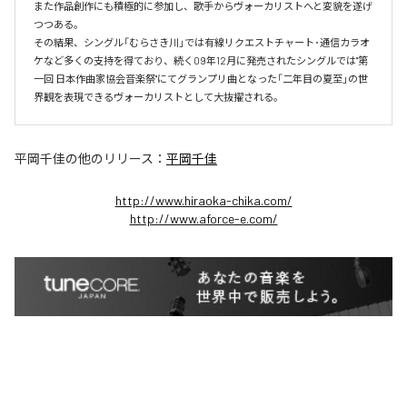
また作品創作にも積極的に参加し、歌手からヴォーカリストへと変貌を遂げ
つつある。

その結果、シングル「むらさき川」では有線リクエストチャート･通信カラオ
ケなど多くの支持を得ており、続く09年12月に発売されたシングルでは"第
一回 日本作曲家協会音楽祭"にてグランプリ曲となった「二年目の夏至」の世
界観を表現できるヴォーカリストとして大抜擢される。
平岡千佳
の他のリリース：
平岡千佳
http://www.hiraoka-chika.com/
http://www.aforce-e.com/