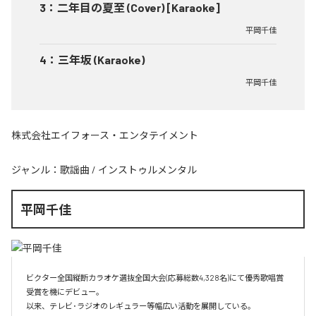
3
：
二年目の夏至 (Cover) [Karaoke]
平岡千佳
4
：
三年坂 (Karaoke)
平岡千佳
株式会社エイフォース・エンタテイメント
ジャンル：
歌謡曲
/
インストゥルメンタル
平岡千佳
ビクター全国縦断カラオケ選抜全国大会(応募総数4,328名)にて優秀歌唱賞
受賞を機にデビュー。

以来、テレビ･ラジオのレギュラー等幅広い活動を展開している。
