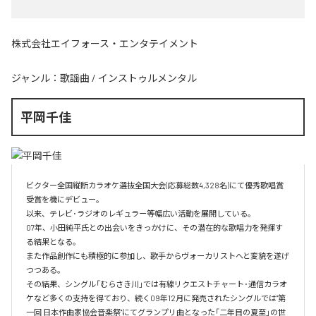
株式会社エイフォース・エンタテイメント
ジャンル：
歌謡曲
/
インストゥルメンタル
平岡千佳
ビクター全国縦断カラオケ選抜全国大会(応募総数4,328名)にて優秀歌唱賞
受賞を機にデビュー。

以来、テレビ･ラジオのレギュラー等幅広い活動を展開している。

07年、小田純平氏との出会いをきっかけに、その潜在的な歌唱力を発揮す
る結果となる。

また作品創作にも積極的に参加し、歌手からヴォーカリストへと変貌を遂げ
つつある。

その結果、シングル「むらさき川」では有線リクエストチャート･通信カラオ
ケなど多くの支持を得ており、続く09年12月に発売されたシングルでは"第
一回 日本作曲家協会音楽祭"にてグランプリ曲となった「二年目の夏至」の世