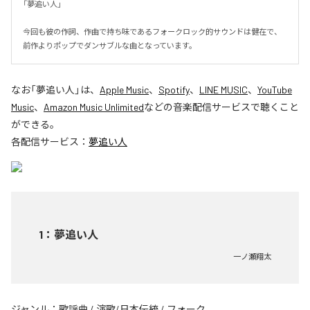
「夢追い人」

今回も彼の作詞、作曲で持ち味であるフォークロック的サウンドは健在で、
前作よりポップでダンサブルな曲となっています。
なお「
夢追い人
」は、
Apple Music
、
Spotify
、
LINE MUSIC
、
YouTube
Music
、
Amazon Music Unlimited
などの音楽配信サービスで聴くこと
ができる。
各配信サービス：
夢追い人
1
：
夢追い人
一ノ瀬翔太
ジャンル：
歌謡曲
/
演歌/日本伝統
/
フォーク