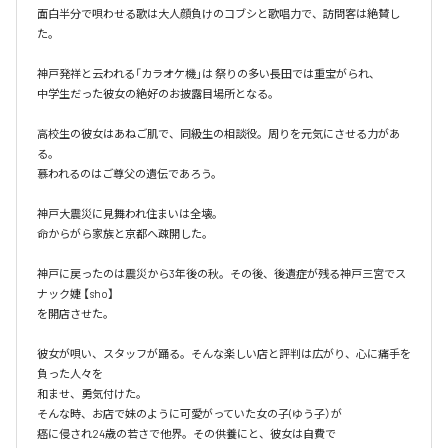
面白半分で唄わせる歌は大人顔負けのコブシと歌唱力で、訪問客は絶賛し
た。

神戸発祥と云われる「カラオケ機｣は 祭りの多い長田では重宝がられ、

中学生だった彼女の絶好のお披露目場所となる。

高校生の彼女はあねご肌で、同級生の相談役。周りを元気にさせる力があ
る。

慕われるのはご尊父の遺伝であろう。

神戸大震災に見舞われ住まいは全壊。

命からがら家族と京都へ疎開した。

神戸に戻ったのは震災から3年後の秋。その後、後遺症が残る神戸三宮でス
ナック婕 【sho】

を開店させた。

彼女が唄い、スタッフが踊る。そんな楽しい店と評判は広がり、心に痛手を
負った人々を

和ませ、勇気付けた。

そんな時、お店で妹のように可愛がっていた女の子(ゆう子）が

癌に侵され24歳の若さで他界。その供養にと、彼女は自費で
