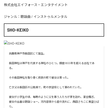
株式会社エイフォース・エンタテイメント
ジャンル：
歌謡曲
/
インストゥルメンタル
SHO-KEIKO
兵庫県神戸市長田区にて誕生。

長田神社は神戸を代表する神社のひとつ。鎮座1800年を超える古社であ
る。

その長田神社を取り巻く庶民の町で彼女は育った。

亡き父は長田区の公務員で、町の世話役として慕われていた。

彼女が小学生の頃、毎晩のように父を慕う人たちが家を訪れ、宴会騒ぎ。

彼女の出番は歌謡ショー。河内音頭から星の流れに、西田さちこに美空ひば
り。
