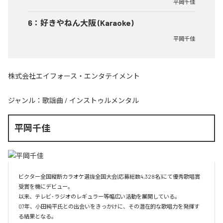
平岡千佳
6
：
好きやねん大阪 (Karaoke)
平岡千佳
株式会社エイフォース・エンタテイメント
ジャンル：
歌謡曲
/
インストゥルメンタル
平岡千佳
ビクター全国縦断カラオケ選抜全国大会(応募総数4,328名)にて優秀歌唱賞
受賞を機にデビュー。

以来、テレビ･ラジオのレギュラー等幅広い活動を展開している。

07年、小田純平氏との出会いをきっかけに、その潜在的な歌唱力を発揮す
る結果となる。
