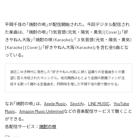
平岡千佳の「焼酎の唄」が配信開始された。今回デジタル配信され
た楽曲は、「焼酎の唄」「3気音頭 (元気・陽気・勇気) [Cover]」「好
きやねん大阪」「焼酎の唄 (Karaoke)」「３気音頭 (元気・陽気・勇気)
[Karaoke] [Cover]」「好きやねん大阪 (Karaoke)」を含む全6曲とな
っている。
浪花こゆき時代に発売した「好きやねん大阪」に続く盆踊りの定番曲をとの要
望に答え作成された今シングル。地元関西はもとより全国の歌踊ファンが注
目する歌って踊れる定番曲を、円熟味を増した平岡千佳の歌で聴かせる。
なお「
焼酎の唄
」は、
Apple Music
、
Spotify
、
LINE MUSIC
、
YouTube
Music
、
Amazon Music Unlimited
などの音楽配信サービスで聴くこと
ができる。
各配信サービス：
焼酎の唄