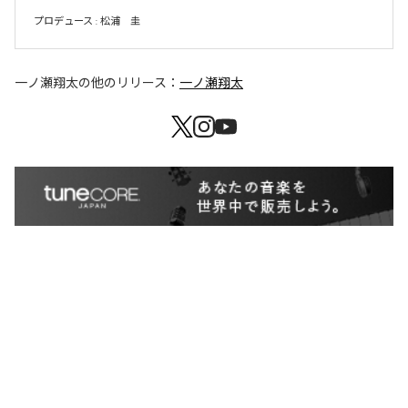
プロデュース : 松浦　圭
一ノ瀬翔太
の他のリリース：
一ノ瀬翔太