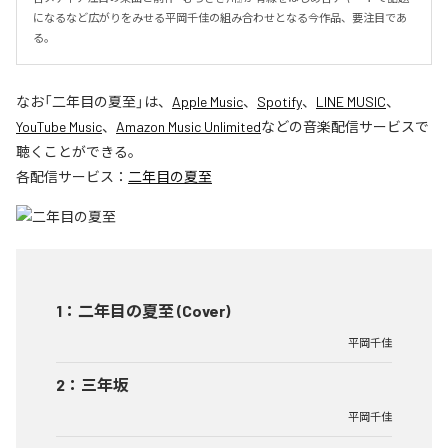
になるなど広がりをみせる平岡千佳の組み合わせとなる今作品、要注目であ
る。
なお「
二年目の夏至
」は、
Apple Music
、
Spotify
、
LINE MUSIC
、
YouTube Music
、
Amazon Music Unlimited
などの音楽配信サービスで
聴くことができる。
各配信サービス：
二年目の夏至
1
：
二年目の夏至 (Cover)
平岡千佳
2
：
三年坂
平岡千佳