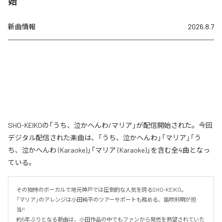
始
新曲情報
2026.8.7
SHO-KEIKOの「うち、泣かへんわ/マリア」が配信開始された。今回
デジタル配信された楽曲は、「うち、泣かへんわ」「マリア」「う
ち、泣かへんわ (Karaoke)」「マリア (Karaoke)」を含む全4曲となっ
ている。
その独特のボーカルで地元神戸では圧倒的な人気を誇るSHO-KEIKO。

「マリア」のアレンジは小田純平のツアーサポートも務める、笛吹利明が担
当!!　

約5年ぶりとなる新曲は、小田作品の中でもファンから発売を熱望されていた