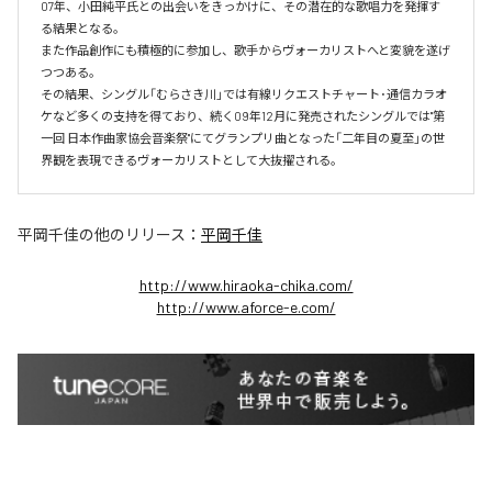
07年、小田純平氏との出会いをきっかけに、その潜在的な歌唱力を発揮す
る結果となる。

また作品創作にも積極的に参加し、歌手からヴォーカリストへと変貌を遂げ
つつある。

その結果、シングル「むらさき川」では有線リクエストチャート･通信カラオ
ケなど多くの支持を得ており、続く09年12月に発売されたシングルでは"第
一回 日本作曲家協会音楽祭"にてグランプリ曲となった「二年目の夏至」の世
界観を表現できるヴォーカリストとして大抜擢される。
平岡千佳
の他のリリース：
平岡千佳
http://www.hiraoka-chika.com/
http://www.aforce-e.com/