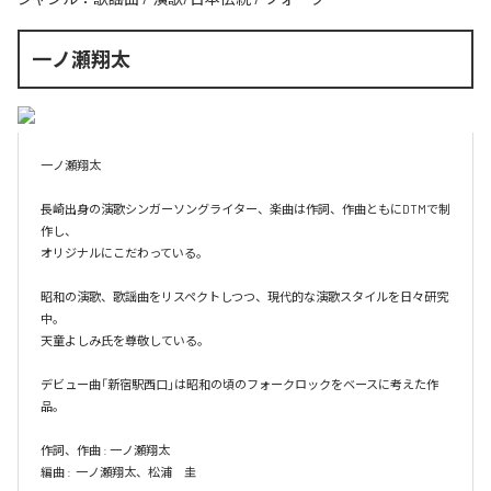
一ノ瀬翔太
一ノ瀬翔太

長崎出身の演歌シンガーソングライター、楽曲は作詞、作曲ともにDTMで制
作し、

オリジナルにこだわっている。

昭和の演歌、歌謡曲をリスペクトしつつ、現代的な演歌スタイルを日々研究
中。

天童よしみ氏を尊敬している。

デビュー曲「新宿駅西口」は昭和の頃のフォークロックをベースに考えた作
品。

作詞、作曲 : 一ノ瀬翔太

編曲 :  一ノ瀬翔太、松浦　圭
