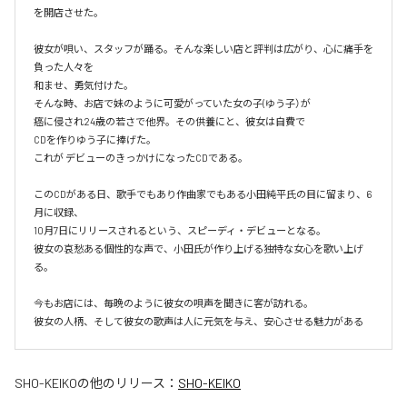
を開店させた。

彼女が唄い、スタッフが踊る。そんな楽しい店と評判は広がり、心に痛手を
負った人々を

和ませ、勇気付けた。

そんな時、お店で妹のように可愛がっていた女の子(ゆう子）が

癌に侵され24歳の若さで他界。その供養にと、彼女は自費で

CDを作りゆう子に捧げた。

これが デビューのきっかけになったCDである。

このCDがある日、歌手でもあり作曲家でもある小田純平氏の目に留まり、6
月に収録、

10月7日にリリースされるという、スピーディ・デビューとなる。

彼女の哀愁ある個性的な声で、小田氏が作り上げる独特な女心を歌い上げ
る。

今もお店には、毎晩のように彼女の唄声を聞きに客が訪れる。

彼女の人柄、そして彼女の歌声は人に元気を与え、安心させる魅力がある
SHO-KEIKO
の他のリリース：
SHO-KEIKO