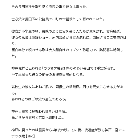
その長田神社を取り巻く庶民の町で彼女は育った。

亡き父は長田区の公務員で、町の世話役として慕われていた。

彼女が小学生の頃、毎晩のように父を慕う人たちが家を訪れ、宴会騒ぎ。

彼女の出番は歌謡ショー。河内音頭から星の流れに、西田さちこに美空ひば
り。

面白半分で唄わせる歌は大人顔負けのコブシと歌唱力で、訪問客は絶賛し
た。

神戸発祥と云われる「カラオケ機｣は 祭りの多い長田では重宝がられ、

中学生だった彼女の絶好のお披露目場所となる。

高校生の彼女はあねご肌で、同級生の相談役。周りを元気にさせる力があ
る。

慕われるのはご尊父の遺伝であろう。

神戸大震災に見舞われ住まいは全壊。

命からがら家族と京都へ疎開した。

神戸に戻ったのは震災から3年後の秋。その後、後遺症が残る神戸三宮でス
ナック婕 【sho】
