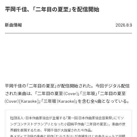
平岡千佳、「二年目の夏至」を配信開始
新曲情報
2026.8.9
平岡千佳の「二年目の夏至」が配信開始された。今回デジタル配信
された楽曲は、「二年目の夏至 (Cover)」「三年坂」「二年目の夏至
(Cover) [Karaoke]」「三年坂 (Karaoke)」を含む全4曲となっている。
社団法人･日本作曲家協会が主催する「第一回 日本作曲家協会音楽祭」にてソ
ングコンテストグランプリとなった小田純平作曲『二年目の夏至』。楽曲の世
界観を表現するため、平岡千佳が大抜擢された今作品。

各メディア注目の楽曲と前作『むらさき川』が有線をはじめ各チャートで話題