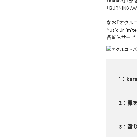
「karano」「
「BURNING
なお「
オクル
Music Unlimite
各配信サービ
1
：
kar
2
：
罪
3
：
殴