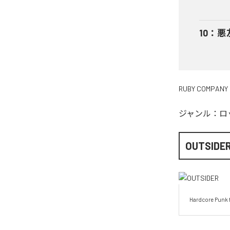
10
：
悪
RUBY COMPANY
ジャンル：
ロ
OUTSIDE
Hardcore Punk 