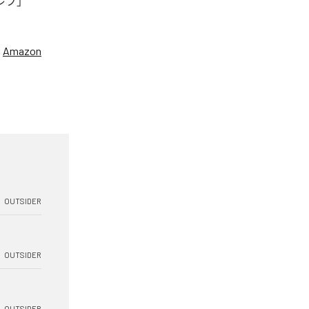
セレブ」
、
Amazon
OUTSIDER
OUTSIDER
OUTSIDER