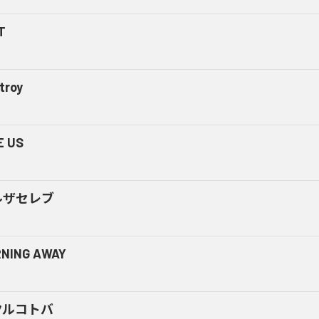
T
troy
E US
ルザセレブ
NING AWAY
クルコトバ