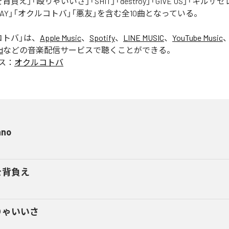
罪を背負え」「殴りゃいいさ」「SHIT」「destroy」「GIVE US」「キルザ
 AWAY」「オクルコトバ」「悪友」を含む全10曲となっている。
コトバ
」は、
Apple Music
、
Spotify
、
LINE MUSIC
、
YouTube Music
d
などの音楽配信サービスで聴くことができる。
ス：
オクルコトバ
ano
を背負え
りゃいいさ