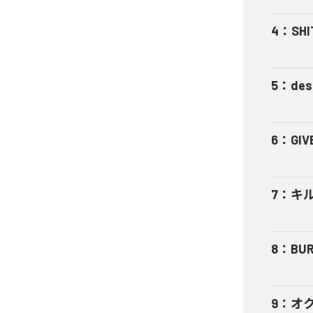
4
：
SHI
5
：
des
6
：
GIV
7
：
キ
8
：
BUR
9
：
オ