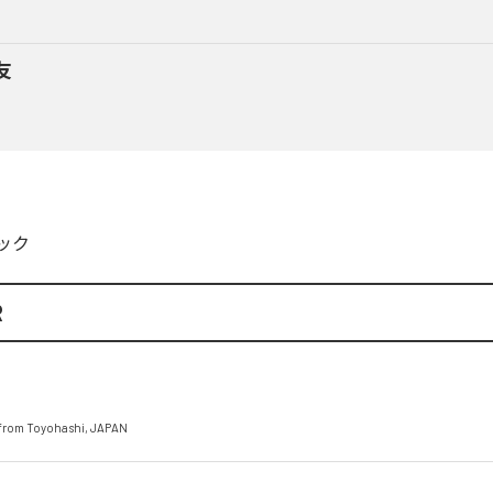
友
ック
R
from Toyohashi, JAPAN