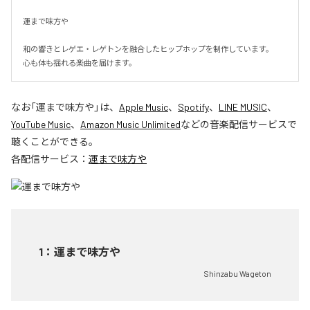
運まで味方や

和の響きとレゲエ・レゲトンを融合したヒップホップを制作しています。

心も体も揺れる楽曲を届けます。
なお「
運まで味方や
」は、
Apple Music
、
Spotify
、
LINE MUSIC
、
YouTube Music
、
Amazon Music Unlimited
などの音楽配信サービスで
聴くことができる。
各配信サービス：
運まで味方や
1
：
運まで味方や
Shinzabu Wageton