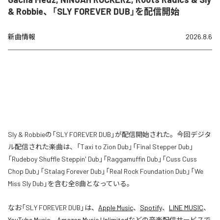
& Robbie、「SLY FOREVER DUB」を配信開始
新曲情報
2026.8.6
Sly & Robbieの「SLY FOREVER DUB」が配信開始された。今回デジタ
ル配信された楽曲は、「Taxi to Zion Dub」「Final Stepper Dub」
「Rudeboy Shuffle Steppin' Dub」「Raggamuffin Dub」「Cuss Cuss
Chop Dub」「Stalag Forever Dub」「Real Rock Foundation Dub」「We
Miss Sly Dub」を含む全8曲となっている。
なお「
SLY FOREVER DUB
」は、
Apple Music
、
Spotify
、
LINE MUSIC
、
YouTube Music
、
Amazon Music Unlimited
などの音楽配信サービスで