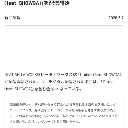
(feat. SHOWGA)」を配信開始
新曲情報
2026.8.7
BEAT AND A WORKS(ビータナワークス)の「Cruisin' (feat. SHOWGA)」
が配信開始された。今回デジタル配信された楽曲は、「Cruisin'
(feat. SHOWGA)」を含む全1曲となっている。
価値観の違いや、すれ違いも乗り越えながら育まれる本当の愛を描いたレゲ
エ・ラブソング。海や波をモチーフに、どんな時も手を離さず寄り添い続け
る二人の姿をToasting Styleで表現。「Really & Truly Mi Love Ya」という真っ直
ぐな想いを、心地よいグルーヴと共に届ける一曲。