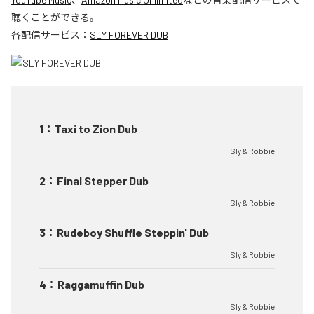
聴くことができる。
各配信サービス：
SLY FOREVER DUB
1
：
Taxi to Zion Dub
Sly & Robbie
2
：
Final Stepper Dub
Sly & Robbie
3
：
Rudeboy Shuffle Steppin' Dub
Sly & Robbie
4
：
Raggamuffin Dub
Sly & Robbie