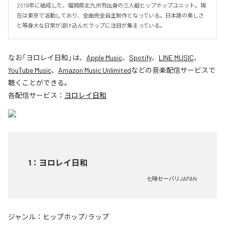
2019年に結成した、福岡県北九州市出身の三人組ヒップホップユニット。現
在は東京で活動しており、全曲完全自主制作となっている。日本語の美しさ
と等身大な日常が溶け込んだラップに注目が集まっている。
なお「
ヨロレイ日和
」は、
Apple Music
、
Spotify
、
LINE MUSIC
、
YouTube Music
、
Amazon Music Unlimited
などの音楽配信サービスで
聴くことができる。
各配信サービス：
ヨロレイ日和
1
：
ヨロレイ日和
七味セーバリJAPAN
ジャンル：
ヒップホップ/ラップ