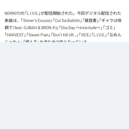
NORIKIYOの「L.I.V.S.」が配信開始された。今回デジタル配信された
楽曲は、「Sinner's Excuse」「Cut Da Bullshit」「履歴書」「ギャラは倍
額で (feat. OJIBAH & BRON-K)」「One Day ～Interrlude～」「ゴミ」
「HARVEST」「Sweet Pain」「Don't Kill UR...」「VICE」「L.I.V.S.」「なめん
じゃねぇ」「続人生」を含む全13曲となっている。
自身が難病に罹患し、自分のこれまでの人生と未来を改めて考え直したタイ
ミングに「Life Is Very Short」をテーマに制作されたアルバム。タイトルの
「L.I.V.S.」はLife Is Very Shortの頭文字を取ったものである。今作は本来、
NORIKIYOが収監中にリリースされる予定だった作品であり、予定より早く出
所が叶った為、お蔵入りになりそうだったが聴きたいと言うファンの声に応
える形でリリースが決定したキャリア12枚目のアルバムとなってる。
なお「
L.I.V.S.
」は、
Apple Music
、
Spotify
、
LINE MUSIC
、
YouTube
Music
、
Amazon Music Unlimited
などの音楽配信サービスで聴くこと
ができる。
各配信サービス：
L.I.V.S.