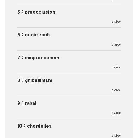
5
：
preocclusion
plaice
6
：
nonbreach
plaice
7
：
mispronouncer
plaice
8
：
ghibellinism
plaice
9
：
rabal
plaice
10
：
chordeiles
plaice