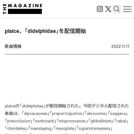
plaice、「didelphidae」を配信開始
新曲情報
2022.11.17
plaiceの「didelphidae」が配信開始された。今回デジタル配信された
楽曲は、「dipsacaceae」「preparticipation」「abrocome」「saqqara」
「preocclusion」「nonbreach」「mispronouncer」「ghibellinism」「rabal」
「chordeiles」「manslaying」「mesophile」「superintenseness」