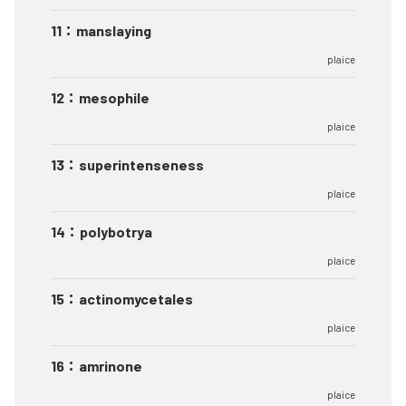
11
：
manslaying
plaice
12
：
mesophile
plaice
13
：
superintenseness
plaice
14
：
polybotrya
plaice
15
：
actinomycetales
plaice
16
：
amrinone
plaice