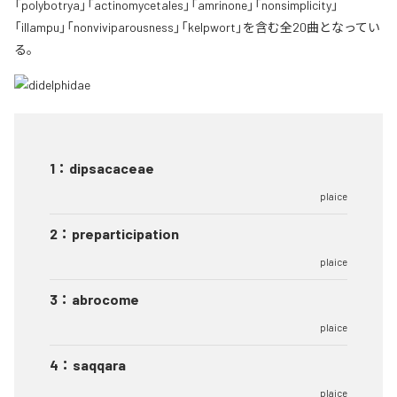
「polybotrya」「actinomycetales」「amrinone」「nonsimplicity」
「illampu」「nonviviparousness」「kelpwort」を含む全20曲となってい
る。
1
：
dipsacaceae
plaice
2
：
preparticipation
plaice
3
：
abrocome
plaice
4
：
saqqara
plaice