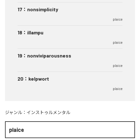
17
：
nonsimplicity
plaice
18
：
illampu
plaice
19
：
nonviviparousness
plaice
20
：
kelpwort
plaice
ジャンル：
インストゥルメンタル
plaice