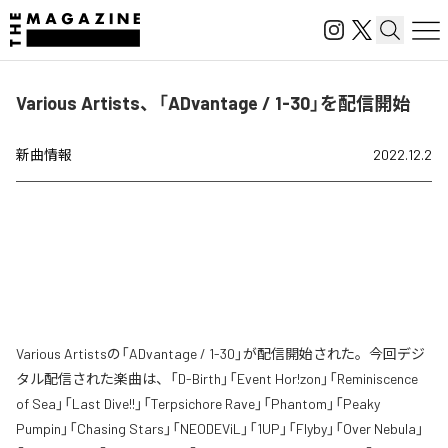
Various Artists、「ADvantage / 1-30」を配信開始
新曲情報
2022.12.2
Various Artistsの「ADvantage / 1-30」が配信開始された。今回デジ
タル配信された楽曲は、「D-Birth」「Event Hor!zon」「Reminiscence
of Sea」「Last Dive!!」「Terpsichore Rave」「Phantom」「Peaky
Pumpin」「Chasing Stars」「NEODEViL」「1UP」「Flyby」「Over Nebula」