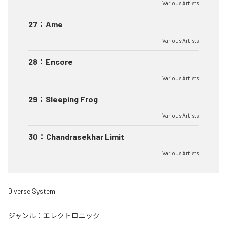
Various Artists
27
：
Ame
Various Artists
28
：
Encore
Various Artists
29
：
Sleeping Frog
Various Artists
30
：
Chandrasekhar Limit
Various Artists
Diverse System
ジャンル：
エレクトロニック