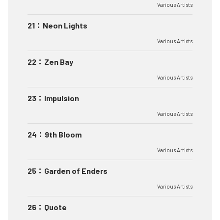
Various Artists
21
：
Neon Lights
Various Artists
22
：
Zen Bay
Various Artists
23
：
Impulsion
Various Artists
24
：
9th Bloom
Various Artists
25
：
Garden of Enders
Various Artists
26
：
Quote