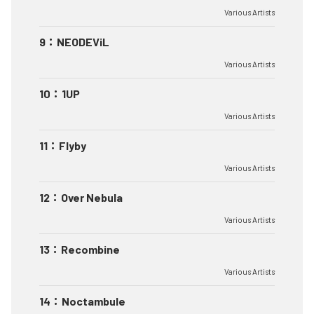
Various Artists
9
：
NEODEViL
Various Artists
10
：
1UP
Various Artists
11
：
Flyby
Various Artists
12
：
Over Nebula
Various Artists
13
：
Recombine
Various Artists
14
：
Noctambule