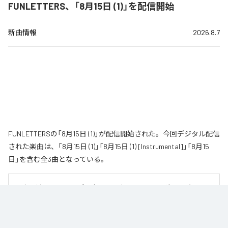
FUNLETTERS、「8月15日 (1)」を配信開始
新曲情報
2026.8.7
FUNLETTERSの「8月15日 (1)」が配信開始された。今回デジタル配信
された楽曲は、「8月15日 (1)」「8月15日 (1) [Instrumental]」「8月15
日」を含む全3曲となっている。
男女二人組のエレクトロポップユニット〝FUNLETTERS〟が、2021年にリリ
ースした代表曲「8月15日」を新たな解釈で再構築したアンビエント・バージョ
ン「8月15日（1）」をリリース。

猛暑の夜の熱気と、過去への後悔、自己嫌悪、そして拭いきれない感情を描