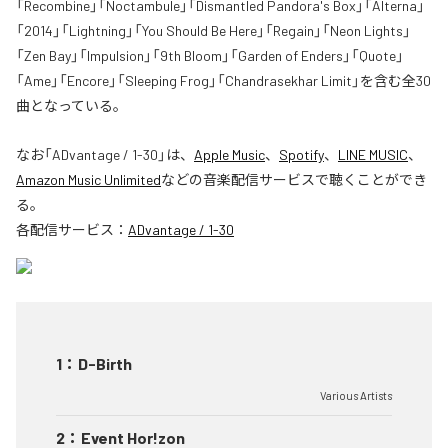
「Recombine」「Noctambule」「Dismantled Pandora's Box」「Alterna」
「2014」「Lightning」「You Should Be Here」「Regain」「Neon Lights」
「Zen Bay」「Impulsion」「9th Bloom」「Garden of Enders」「Quote」
「Ame」「Encore」「Sleeping Frog」「Chandrasekhar Limit」を含む全30
曲となっている。
なお「
ADvantage / 1-30
」は、
Apple Music
、
Spotify
、
LINE MUSIC
、
Amazon Music Unlimited
などの音楽配信サービスで聴くことができ
る。
各配信サービス：
ADvantage / 1-30
1
：
D-Birth
Various Artists
2
：
Event Hor!zon