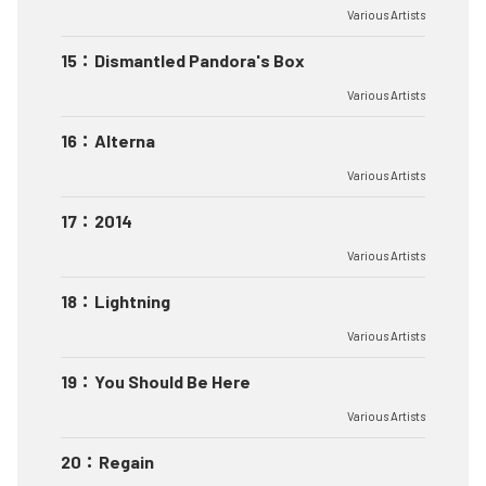
Various Artists
15
：
Dismantled Pandora's Box
Various Artists
16
：
Alterna
Various Artists
17
：
2014
Various Artists
18
：
Lightning
Various Artists
19
：
You Should Be Here
Various Artists
20
：
Regain