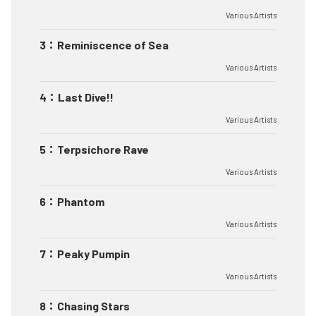
Various Artists
3
：
Reminiscence of Sea
Various Artists
4
：
Last Dive!!
Various Artists
5
：
Terpsichore Rave
Various Artists
6
：
Phantom
Various Artists
7
：
Peaky Pumpin
Various Artists
8
：
Chasing Stars