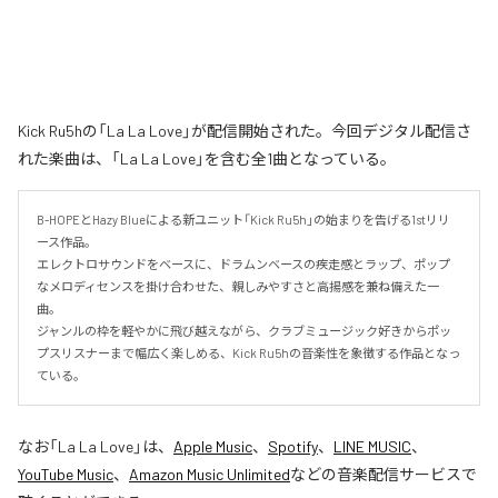
Kick Ru5hの「La La Love」が配信開始された。今回デジタル配信さ
れた楽曲は、「La La Love」を含む全1曲となっている。
B-HOPEとHazy Blueによる新ユニット「Kick Ru5h」の始まりを告げる1stリリ
ース作品。

エレクトロサウンドをベースに、ドラムンベースの疾走感とラップ、ポップ
なメロディセンスを掛け合わせた、親しみやすさと高揚感を兼ね備えた一
曲。

ジャンルの枠を軽やかに飛び越えながら、クラブミュージック好きからポッ
プスリスナーまで幅広く楽しめる、Kick Ru5hの音楽性を象徴する作品となっ
ている。
なお「
La La Love
」は、
Apple Music
、
Spotify
、
LINE MUSIC
、
YouTube Music
、
Amazon Music Unlimited
などの音楽配信サービスで