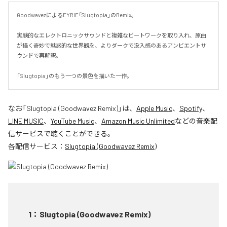
GoodwavezによるEYRIE「Slugtopia」のRemix。

実験的なエレクトロニックサウンドと複雑なビートワークを取り入れ、原曲
が描く奇妙で魅惑的な世界観を、よりダークで没入感のあるアンビエントサ
ウンドで再解釈。

「Slugtopia」のもう一つの景色を描いた一作。
なお「
Slugtopia (Goodwavez Remix)
」は、
Apple Music
、
Spotify
、
LINE MUSIC
、
YouTube Music
、
Amazon Music Unlimited
などの音楽配
信サービスで聴くことができる。
各配信サービス：
Slugtopia (Goodwavez Remix)
1
：
Slugtopia (Goodwavez Remix)