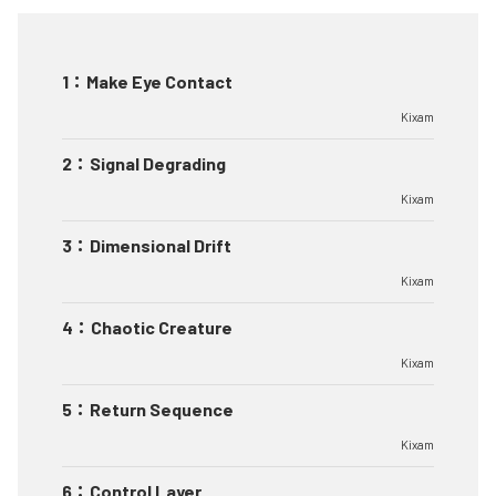
1
：
Make Eye Contact
Kixam
2
：
Signal Degrading
Kixam
3
：
Dimensional Drift
Kixam
4
：
Chaotic Creature
Kixam
5
：
Return Sequence
Kixam
6
：
Control Layer