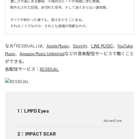
激しさの奥にある静寂、不規則なビートの隙間に滲む感情。

断片化された記憶、途切れた信号、そして消えきらない違和感。

すべてが終わった後でも、音はまだそこにある。

それはノイズなのか、それとも感情の残骸なのか。
なお「
RESIDUAL
」は、
Apple Music
、
Spotify
、
LINE MUSIC
、
YouTube
Music
、
Amazon Music Unlimited
などの音楽配信サービスで聴くこと
ができる。
各配信サービス：
RESIDUAL
1
：
LMPD Eyes
Noise†Core
2
：
IMPACT SCAR