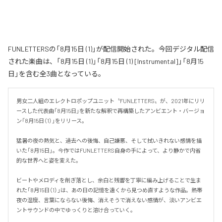
FUNLETTERSの「8月15日 (1)」が配信開始された。今回デジタル配信
された楽曲は、「8月15日 (1)」「8月15日 (1) [Instrumental]」「8月15
日」を含む全3曲となっている。
男女二人組のエレクトロポップユニット〝FUNLETTERS〟が、2021年にリリ
ースした代表曲「8月15日」を新たな解釈で再構築したアンビエント・バージョ
ン「8月15日（1）」をリリース。

猛暑の夜の熱気と、過去への後悔、自己嫌悪、そして拭いきれない感情を描
いた「8月15日」。今作ではFUNLETTERS自身の手によって、より静かで内省
的な世界へと姿を変えた。

ビートやメロディを削ぎ落とし、余白と残響を丁寧に編み上げることで生ま
れた「8月15日（1）」は、あの日の記憶を遠くから見つめ直すような作品。熱帯
夜の湿度、言葉にならない後悔、消えそうで消えない感情が、淡いアンビエ
ントサウンドの中でゆっくりと溶け合っていく。
