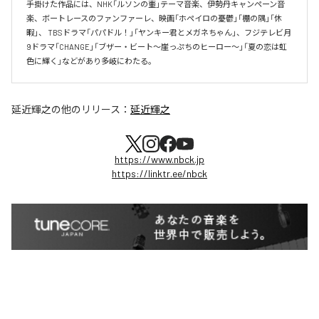
手掛けた作品には、NHK「ルソンの壷」テーマ音楽、伊勢丹キャンペーン音
楽、ボートレースのファンファーレ、映画「ホペイロの憂鬱」「棚の隅」「休
暇」、 TBSドラマ「パパドル！」「ヤンキー君とメガネちゃん」、フジテレビ月
9ドラマ「CHANGE」「ブザー・ビート～崖っぷちのヒーロー～」「夏の恋は虹
色に輝く」などがあり多岐にわたる。
延近輝之
の他のリリース：
延近輝之
https://www.nbck.jp
https://linktr.ee/nbck