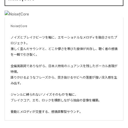
Noise†Core

ノイズとブレイクビーツを軸に、エモーショナルなメロディを融合させたプ
ロジェクト。

激しく歪んだサウンドと、どこか儚さを帯びた旋律が共存し、聴く者の感情
を一瞬で引き裂く。

全編英語詞でありながら、日本人特有のニュアンスを残したボーカル表現が
特徴。

語りかけるようなフレーズから、突き抜けるサビへの落差が強い没入感を生
み出す。

ジャンルに縛られない“ノイズそのもの”を軸に、

ブレイクコア、エモ、ロックを横断しながら独自の音像を構築。

衝動とメロディが交差する、感情直撃型サウンド。