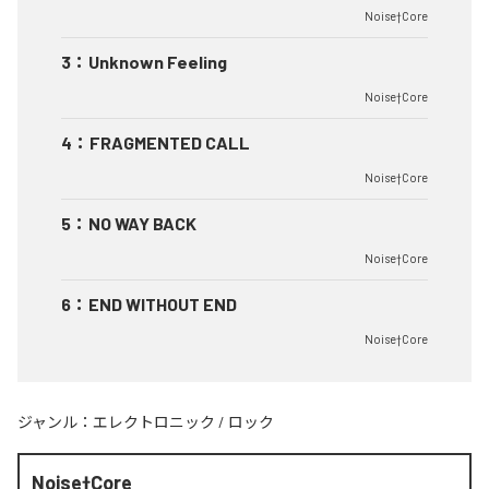
Noise†Core
3
：
Unknown Feeling
Noise†Core
4
：
FRAGMENTED CALL
Noise†Core
5
：
NO WAY BACK
Noise†Core
6
：
END WITHOUT END
Noise†Core
ジャンル：
エレクトロニック
/
ロック
Noise†Core