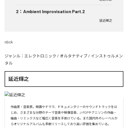
2
：
Ambient Improvisation Part.2
延近輝之
nbck
ジャンル：
エレクトロニック
/
オルタナティブ
/
インストゥルメン
タル
延近輝之
作曲家・音楽家。映画やドラマ、ドキュメンタリーのサウンドトラックをは
じめ、さまざまな分野のテーマ音楽や映像音楽、J-POPやアニソンの作曲・
編曲・リミックスなど幅広く音楽を手掛けている。また国内外のレーベルか
らオリジナルアルバムも多数リリースしており高い評価を集めている。
