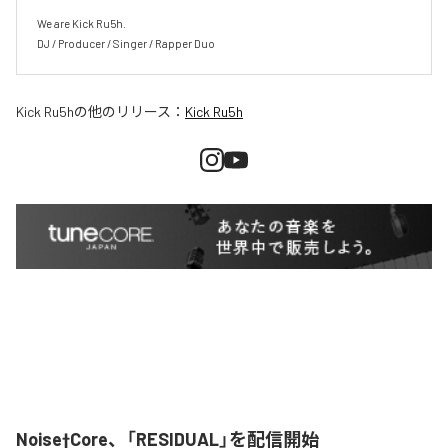
We are Kick Ru5h.

DJ / Producer / Singer / Rapper Duo
Kick Ru5h
の他のリリース：
Kick Ru5h
Noise†Core、「RESIDUAL」を配信開始