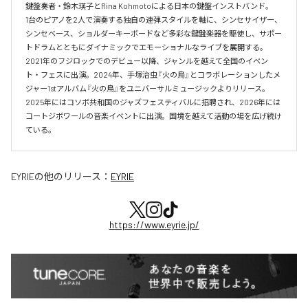
鍵盤奏者・鈴木瑛子とRina Kohmotoによる日本の鍵盤インストバンド。

1台のピアノを2人で演奏する独自の連弾スタイルを軸に、シンセサイザー、
シンセベース、ショルダーキーボードなど多彩な鍵盤楽器を駆使し、サポー
トドラムとともにダイナミックでエモーショナルなライブを展開する。

2021年のフジロックでのデビュー以降、ジャンルを越えて全国のイベン
ト・フェスに出演。2024年、手塚治虫『火の鳥』とコラボレーションしたメ
ジャー1stアルバム『火の鳥』をユニバーサルミュージックよりリリース。

2025年にはコソボ共和国のジャズフェスティバルに招聘され、2026年には
コートジボワールの音楽イベントに出演。国境を越えて活動の場を広げ続け
ている。​
EYRIE
の他のリリース：
EYRIE
https://www.eyrie.jp/