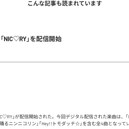
こんな記事も読まれています
、「NIC♡RY」を配信開始
「NIC♡RY」が配信開始された。今回デジタル配信された楽曲は、「P
踊るニンニコリン」「Hey!!トモダッチ☆」を含む全4曲となって