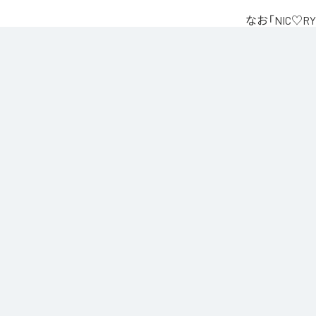
なお「
NIC♡RY
Unlimited
など
各配信サービ
1
：
PEA
2
：
サ
3
：
踊
4
：
He