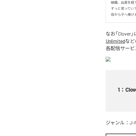
結婚、出産を経て
ずっと笑っていて
母から子へ捧げ
なお「
Clover
」
Unlimited
など
各配信サービ
1
：
Clov
ジャンル：
J-