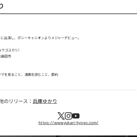
り
」に出演し、ポニーキャニオンよりメジャーデビュー。

ウゴユカリ）

島田市

ラマを見ること、漫画を読むこと、節約

他のリリース：
兵庫ゆかり
https://www.yukari-hyogo.com/