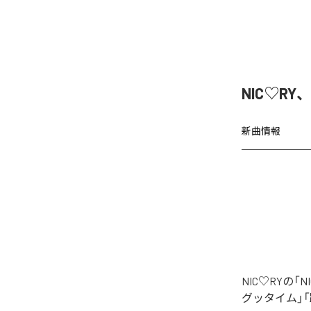
NIC♡RY
新曲情報
NIC♡RYの
グッタイム」「