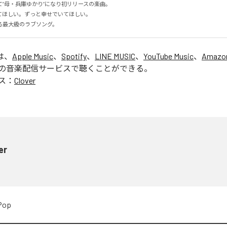
”母・兵庫ゆかり”になり初リリースの楽曲。

ほしい。ずっと幸せでいてほしい。

る最大級のラブソング。
は、
Apple Music
、
Spotify
、
LINE MUSIC
、
YouTube Music
、
Amazon
の音楽配信サービスで聴くことができる。
ス：
Clover
er
Pop