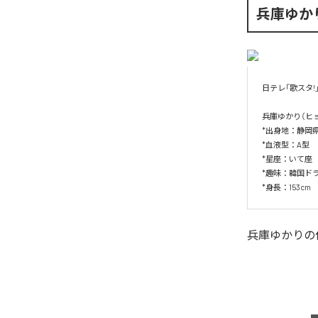
兵庫ゆか
日テレ「歌スタ!
兵庫ゆかり（ヒョ
*出身地：静岡県
*血液型：A型

*星座：いて座

*趣味：韓国ド
*身長：153cm
兵庫ゆかり
の