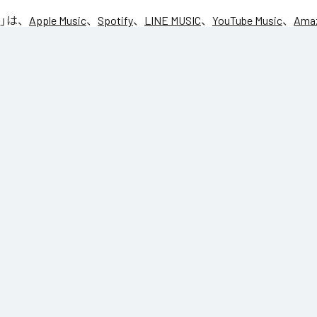
」は、
Apple Music
、
Spotify
、
LINE MUSIC
、
YouTube Music
、
Amaz
の音楽配信サービスで聴くことができる。
ス：
NIC♡RY
CE
マグッタイム
るニンニコリン
y!!トモダッチ☆