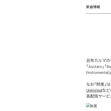
新曲情報
呂布カルマの「
「Asotaro」「Bak
(Instrume
なお「
財産
」
Unlimited
など
各配信サービ