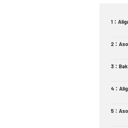
1
：
Alig
2
：
Aso
3
：
Bak
4
：
Ali
5
：
Aso