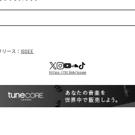
リリース：
ISSEE
https://lit.link/issee