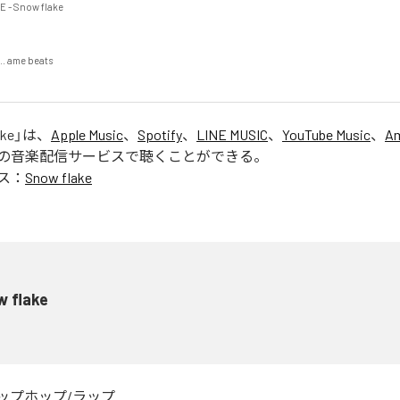
 - Snow flake

. ame beats

ake
」は、
Apple Music
、
Spotify
、
LINE MUSIC
、
YouTube Music
、
Am
の音楽配信サービスで聴くことができる。
ス：
Snow flake
w flake
ップホップ/ラップ