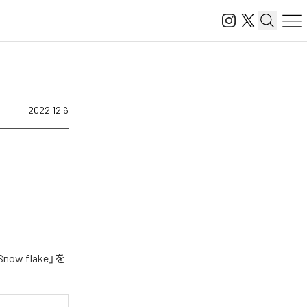
2022.12.6
w flake」を