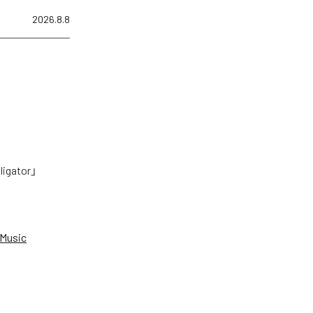
2026.8.8
tor」
Music