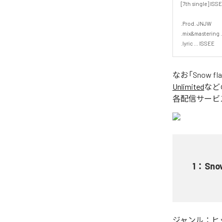
[7th single] ISSEE
.Prod. JNJW

.mix&mastering ..
.lyric ... ISSEE
なお「
Snow fl
Unlimited
など
各配信サービ
1
：
Sno
ジャンル：
ヒ