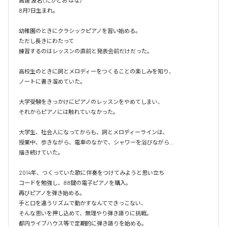
高遠 波名（たかとお はな）

8月7日生まれ。

幼稚園のときにクラシックピアノを習い始める。

ただし長きにわたって

練習するのはレッスンの直前と発表会前だけだった。

高校生のときに詞とメロディーをつくることの楽しみを知り、

ノートに書き溜めていた。

大学受験をきっかけにピアノのレッスンをやめてしまい、

それからピアノには触れていなかった。

大学生、社会人になってからも、詞とメロディーラインは、

授業中、歩きながら、電車のなかで、シャワーを浴びながら...

描き続けていた。

2014年、つくっていた歌に伴奏をつけてみようと思い立ち

コードを勉強し、88鍵の電子ピアノを購入。

再びピアノを弾き始める。 

手と口を違うリズムで動かすなんてできっこない、 

そんな思いを押し込めて、無理やり弾き語りに挑戦。

都内ライブハウス等で定期的に弾き語りを始める。
