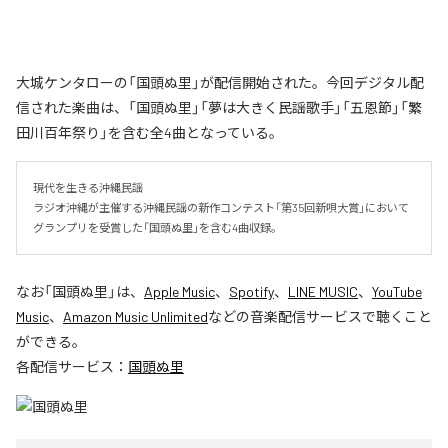
大城ケンタローの「国頭ぬ里」が配信開始された。今回デジタル配
信された楽曲は、「国頭ぬ里」「夢は大きく民謡歌手」「五恩節」「繁
田川百年祭り」を含む全4曲となっている。
現代を生きる沖縄民謡

ラジオ沖縄が主催する沖縄民謡の新作コンテスト「第35回新唄大賞」において
グランプリを受賞した「国頭ぬ里」を含む4曲収録。
なお「
国頭ぬ里
」は、
Apple Music
、
Spotify
、
LINE MUSIC
、
YouTube
Music
、
Amazon Music Unlimited
などの音楽配信サービスで聴くこと
ができる。
各配信サービス：
国頭ぬ里