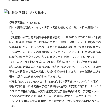
伊藤多喜雄＆TAKiO BAND

日本の民謡を現代へ、そして世界へ発信し続ける唯一無二の日本民謡バン
ド。 

北海道苫小牧市出身の民謡歌手伊藤多喜雄は、1980年代にTAKiO BANDを結
成。「民謡界」の枠にとらわれることなく、津軽三味線、尺八、和太鼓などの
伝統楽器に加え、ドラムやベースなどの洋楽器を融合させた革新的なサウン
ドを確立しました。その圧倒的なライブパフォーマンスは、日本の伝統音楽
に新たな息吹を吹き込み、多くの音楽ファンを魅了しています。中でも
TAKiOのソーラン節と呼ばれる楽曲は、漁師の息子に生まれた伊藤多喜雄
が、故郷の北海道の地と育った海、漁師だった父や兄、そしてひとり家族の
暮らしを背負って東京へ船出した想いが込められており、魂から湧き上がる
唄が、都会に生きる人の感動を呼びました。 

代表曲「TAKiO'S SOHRAN２」は、NHK旭川の『多喜雄歩いてライブ』の番組
取材で知り合った稚内南中学校の教職員や生徒との交流に育まれ、テレビド
ラマ『3年B組金八先生』や文部省選定 文化庁優秀映画『稚内　学び座〜ソー
ラン節の歌が聞こえる』等をきっかけに全国へ広まり、現在では「南中ソー
ラン」として国内外で老若男女に踊り継がれる日本を代表する楽曲となりま
した。
