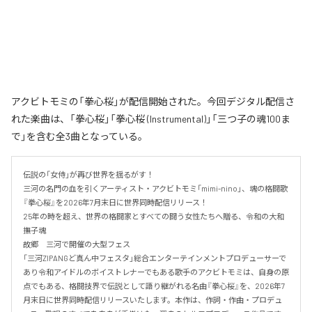
アクビトモミの「拳心桜」が配信開始された。今回デジタル配信さ
れた楽曲は、「拳心桜」「拳心桜 (Instrumental)」「三つ子の魂100ま
で」を含む全3曲となっている。
伝説の「女侍」が再び世界を揺るがす！

三河の名門の血を引くアーティスト・アクビトモミ「mimi-nino」、魂の格闘歌
『拳心桜』を2026年7月末日に世界同時配信リリース！

25年の時を超え、世界の格闘家とすべての闘う女性たちへ贈る、令和の大和
撫子魂

故郷　三河で開催の大型フェス

「三河ZIPANGど真ん中フェスタ」総合エンターテインメントプロデューサーで
あり令和アイドルのボイストレナーでもある歌手のアクビトモミは、自身の原
点でもある、格闘技界で伝説として語り継がれる名曲『拳心桜』を、2026年7
月末日に世界同時配信リリースいたします。本作は、作詞・作曲・プロデュ