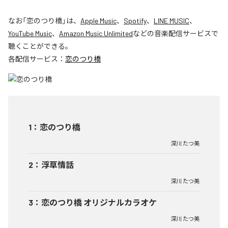
なお「
恋のつり橋
」は、
Apple Music
、
Spotify
、
LINE MUSIC
、
YouTube Music
、
Amazon Music Unlimited
などの音楽配信サービスで
聴くことができる。
各配信サービス：
恋のつり橋
1
：
恋のつり橋
深川 たつ美
2
：
浮草情話
深川 たつ美
3
：
恋のつり橋 オリジナルカラオケ
深川 たつ美