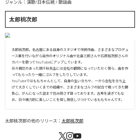
ジャンル：
演歌/日本伝統
/
歌謡曲
太郎桃次郎
太郎桃次郎。名古屋にある自身のスタジオで作詞作曲、さまざまなプロデュ
ース業を行いながら自作のオリジナル曲や北島三郎さんや石原裕次郎さんの
カバーを歌ってYouTubeにアップしています。

元々親交のあった岡千秋先生には会社の顧問になっていただく傍ら、曲を作
ってもらったり一緒にゴルフをしたりしています。

YouTubeではももちゃんとして、自身の生い立ちや、一から会社を立ち上
げて大きくしていくまでの経緯や、さまざまなゴルフの試合で戦ってきた勝
負心、がんになった話まで包み隠さず語っております。古希を過ぎてもな
お、日々精力的に楽しいことを探し発信しづつけているももちゃんです。
太郎桃次郎
の他のリリース：
太郎桃次郎