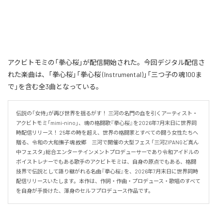
アクビトモミの「拳心桜」が配信開始された。今回デジタル配信さ
れた楽曲は、「拳心桜」「拳心桜 (Instrumental)」「三つ子の魂100ま
で」を含む全3曲となっている。
伝説の「女侍」が再び世界を揺るがす！ 三河の名門の血を引くアーティスト・
アクビトモミ「mimi-nino」、魂の格闘歌『拳心桜』を2026年7月末日に世界同
時配信リリース！ 25年の時を超え、世界の格闘家とすべての闘う女性たちへ
贈る、令和の大和撫子魂 故郷　三河で開催の大型フェス 「三河ZIPANGど真ん
中フェスタ」総合エンターテインメントプロデューサーであり令和アイドルの
ボイストレナーでもある歌手のアクビトモミは、自身の原点でもある、格闘
技界で伝説として語り継がれる名曲『拳心桜』を、2026年7月末日に世界同時
配信リリースいたします。本作は、作詞・作曲・プロデュース・歌唱のすべて
を自身が手掛けた、渾身のセルフプロデュース作品です。