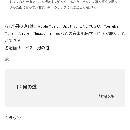
してくれた一曲です。人柄をよく知っているからこそかけた真っ直ぐで筋の
通った曲になっています。途中のセリフにもご注目ください。
なお「
男の道
」は、
Apple Music
、
Spotify
、
LINE MUSIC
、
YouTube
Music
、
Amazon Music Unlimited
などの音楽配信サービスで聴くこと
ができる。
各配信サービス：
男の道
1
：
男の道
太郎桃次郎
クラウン