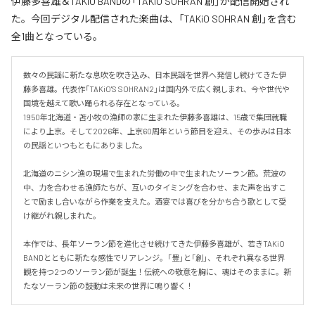
伊藤多喜雄＆TAKiO BANDの「TAKiO SOHRAN 創」が配信開始され
た。今回デジタル配信された楽曲は、「TAKiO SOHRAN 創」を含む
全1曲となっている。
数々の民謡に新たな息吹を吹き込み、日本民謡を世界へ発信し続けてきた伊
藤多喜雄。代表作「TAKiO'S SOHRAN2」は国内外で広く親しまれ、今や世代や
国境を越えて歌い踊られる存在となっている。

1950年北海道・苫小牧の漁師の家に生まれた伊藤多喜雄は、15歳で集団就職
により上京。そして2026年、上京60周年という節目を迎え、その歩みは日本
の民謡といつもともにありました。

北海道のニシン漁の現場で生まれた労働の中で生まれたソーラン節。荒波の
中、力を合わせる漁師たちが、互いのタイミングを合わせ、また声を出すこ
とで励まし合いながら作業を支えた。酒宴では喜びを分かち合う歌として受
け継がれ親しまれた。

本作では、長年ソーラン節を進化させ続けてきた伊藤多喜雄が、若きTAKiO 
BANDとともに新たな感性でリアレンジ。「豊」と「創」、それぞれ異なる世界
観を持つ2つのソーラン節が誕生！伝統への敬意を胸に、魂はそのままに。新
たなソーラン節の鼓動は未来の世界に鳴り響く！