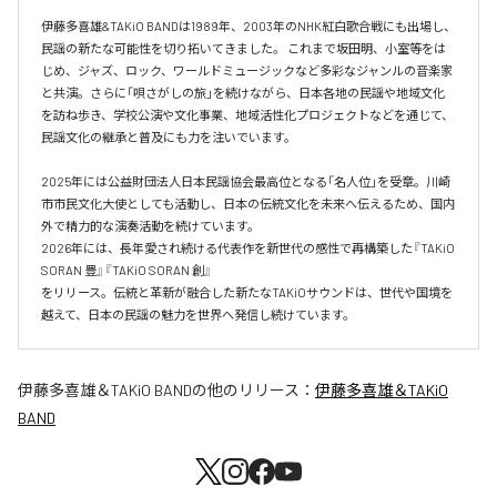
伊藤多喜雄&TAKiO BANDは1989年、2003年のNHK紅白歌合戦にも出場し、
民謡の新たな可能性を切り拓いてきました。 これまで坂田明、小室等をは
じめ、ジャズ、ロック、ワールドミュージックなど多彩なジャンルの音楽家
と共演。さらに「唄さがしの旅」を続けながら、日本各地の民謡や地域文化
を訪ね歩き、学校公演や文化事業、地域活性化プロジェクトなどを通じて、
民謡文化の継承と普及にも力を注いでいます。 

2025年には公益財団法人日本民謡協会最高位となる「名人位」を受章。川崎
市市民文化大使としても活動し、日本の伝統文化を未来へ伝えるため、国内
外で精力的な演奏活動を続けています。 

2026年には、長年愛され続ける代表作を新世代の感性で再構築した『TAKiO 
SORAN 豊』『TAKiO SORAN 創』

をリリース。伝統と革新が融合した新たなTAKiOサウンドは、世代や国境を
越えて、日本の民謡の魅力を世界へ発信し続けています。
伊藤多喜雄＆TAKiO BAND
の他のリリース：
伊藤多喜雄＆TAKiO
BAND