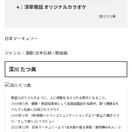
4
：
浮草情話 オリジナルカラオケ
深川 たつ美
日本マーキュリー
ジャンル：
演歌/日本伝統
/
歌謡曲
深川 たつ美
美空ひばりさんのように、人に感動を与えられる歌手になること。

2009年11月　健康・美容指導員として全国加盟店を指導中、歌う健康法を
パルマン社長に伝授されスカウト

2010年12月　(株)徳間ジャパンコミュニケーションズより「郡上八幡恋つづ
り／そして南へ」にてデビュー

2023年12月　日本マーキュリーより「金木犀の香る季節／奥飛騨みれん／ふ