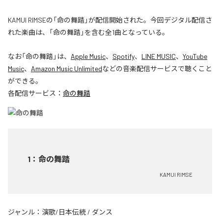
KAMUI RIMSEの「命の舞踏」が配信開始された。今回デジタル配信さ
れた楽曲は、「命の舞踏」を含む全1曲となっている。
なお「
命の舞踏
」は、
Apple Music
、
Spotify
、
LINE MUSIC
、
YouTube
Music
、
Amazon Music Unlimited
などの音楽配信サービスで聴くこと
ができる。
各配信サービス：
命の舞踏
1
：
命の舞踏
KAMUI RIMSE
ジャンル：
演歌/日本伝統
/
ダンス