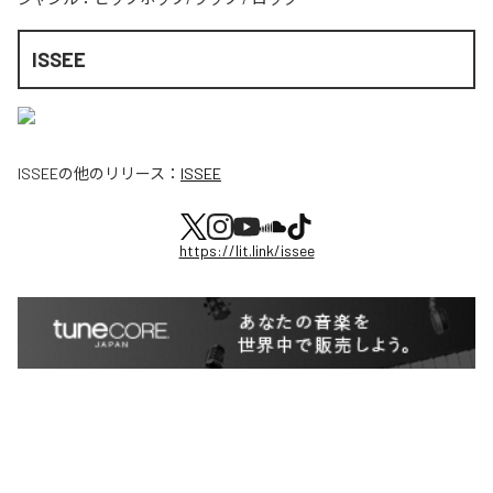
ISSEE
ISSEE
の他のリリース：
ISSEE
https://lit.link/issee