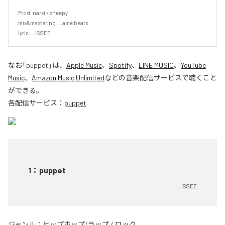
.Prod. narxi × sheepy

.mix&mastering ... ame beats

.lyric ... ISSEE
なお「
puppet
」は、
Apple Music
、
Spotify
、
LINE MUSIC
、
YouTube
Music
、
Amazon Music Unlimited
などの音楽配信サービスで聴くこと
ができる。
各配信サービス：
puppet
1
：
puppet
ISSEE
ジャンル：
ヒップホップ/ラップ
/
ロック