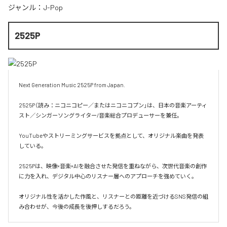
ジャンル：
J-Pop
2525P
Next Generation Music 2525P from Japan.

2525P（読み：ニコニコピー／またはニコニコプン」は、日本の音楽アーティ
スト／シンガーソングライター/音楽総合プロデューサーを兼任。

YouTubeやストリーミングサービスを拠点として、オリジナル楽曲を発表
している。

2525Pは、映像×音楽×AIを融合させた発信を重ねながら、次世代音楽の創作
に力を入れ、デジタル中心のリスナー層へのアプローチを強めていく。

オリジナル性を活かした作風と、リスナーとの距離を近づけるSNS発信の組
み合わせが、今後の成長を後押しするだろう。