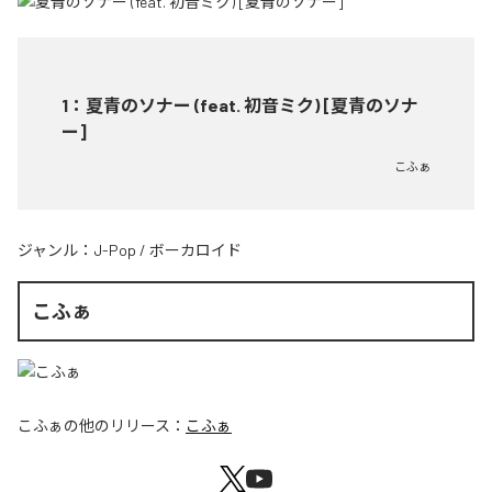
1
：
夏青のソナー (feat. 初音ミク) [夏青のソナ
ー]
こふぁ
ジャンル：
J-Pop
/
ボーカロイド
こふぁ
こふぁ
の他のリリース：
こふぁ