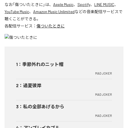
なお「
傷ついたときに
」は、
Apple Music
、
Spotify
、
LINE MUSIC
、
YouTube Music
、
Amazon Music Unlimited
などの音楽配信サービスで
聴くことができる。
各配信サービス：
傷ついたときに
1
：
季節外れのニット帽
MAD JOKER
2
：
過夏彼岸
MAD JOKER
3
：
私の全部あげるから
MAD JOKER
4
：
アンブレイカブル