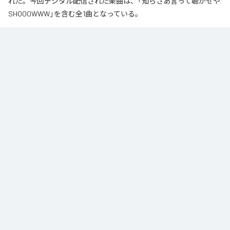
れた。今回デジタル配信された楽曲は、「知らざあ言って聴かせや
SHOOOWWW」を含む全1曲となっている。
なお「
知らざあ言って聴かせやSHOOOWWW
」は、
Apple Music
、
Spotify
、
LINE MUSIC
、
YouTube Music
、
Amazon Music Unlimited
など
の音楽配信サービスで聴くことができる。
各配信サービス：
知らざあ言って聴かせやSHOOOWWW
1
：
知らざあ言って聴かせやSHOOOWWW
DoNYKooR
ACIDBOYSCLUB
ジャンル：
ヒップホップ/ラップ
/
J-Pop
/
ロック