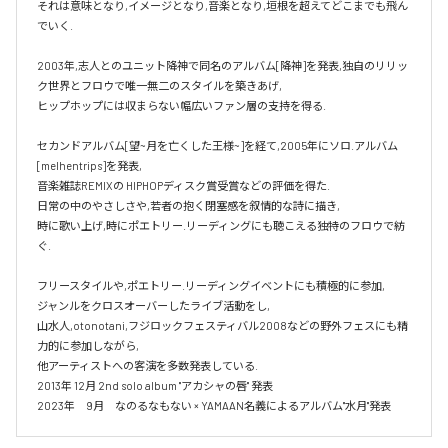
それは意味となり,イメージとなり,音楽となり,垣根を超えてどこまでも飛ん
でいく.

2003年,志人とのユニット降神で同名のアルバム[降神]を発表,独自のリリッ
ク世界とフロウで唯一無二のスタイルを築きあげ,

ヒップホップには収まらない幅広いファン層の支持を得る.

セカンドアルバム[望~月を亡くした王様~]を経て,2005年にソロ.アルバム 
[melhentrips]を発表,

音楽雑誌REMIXの HIPHOPディスク賞受賞などの評価を得た.

日常の中のやさしさや,若者の抱く閉塞感を叙情的な詩に描き,

時に歌い上げ,時にポエトリー.リーディングにも聴こえる独特のフロウで紡
ぐ.

フリースタイルや,ポエトリー.リーディングイベントにも積極的に参加,

ジャンルをクロスオーバーしたライブ活動をし,

山水人,otonotani,フジロックフェスティバル2008などの野外フェスにも精
力的に参加しながら,

他アーティストへの客演を多数発表している.

2013年 12月 2nd solo album "アカシャの唇" 発表

2023年　9月　なのるなもない × YAMAAN名義によるアルバム"水月"発表