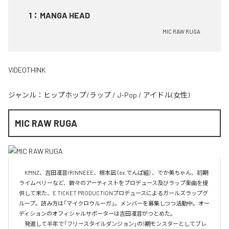
1
：
MANGA HEAD
MIC RAW RUGA
VIDEOTHINK
ジャンル：
ヒップホップ/ラップ
/
J-Pop
/
アイドル(女性)
MIC RAW RUGA
　KMNZ、吉田凜音/RINNEEE、根本凪（ex.でんぱ組）、でか美ちゃん、初期
ライムベリーなど、数々のアーティストをプロデュース及びラップ楽曲を提
供して来た、E TICKET PRODUCTIONプロデュースによるガールズラップグ
ループ。読み方は「マイクロウルーガ」。メンバーを募集しつつ活動中。オー
ディションのオフィシャルサポーターは吉田凜音がつとめた。

　発進して半年で「フリースタイルダンジョン」の1期モンスターとしてブレ