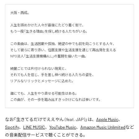
大阪・西成。

人生を諦めかけた人々が最後にたどり着く街で、

もう一度「生きる理由」を探し続ける人たちがいる。

この楽曲は、生活困窮や孤独、絶望の中でも前を向こうとする人々、

そして彼らに寄り添い、住居支援や生活支援を通じて再出発を支える

NPO法人「生活支援機構ALL」の奮闘を描いた一曲。

綺麗ごとでは片付けられない現実と、

それでも人を信じ、手を差し伸べ続ける人たちの姿を、

リアルなリリックとメッセージに込めた。

誰にでも、人生をやり直せる可能性はある。

この曲が、その一歩を踏み出すきっかけになれば幸いです。
なお「
生きてるだけでええやん (feat. JAP)
」は、
Apple Music
、
Spotify
、
LINE MUSIC
、
YouTube Music
、
Amazon Music Unlimited
など
の音楽配信サービスで聴くことができる。