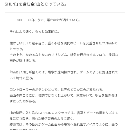
SHUN)」を含む全1曲となっている。
HIGH SCOREの向こうで、誰かの命が消えていく。

それはより速く、もっと効率的に。

懐かしい8bitの電子音と、重く不穏な現代のビートを交差させたYAMAANの
トラック。

その上を、なのるなもないのリリシズム、緩急を行き来するフロウ、多彩な
声色が駆け抜ける。

「WAR GAME」が描くのは、戦争が遠隔操作され、ゲームのように処理されて
いく時代の歪み。

コントローラーのボタンひとつで、世界のどこかに火が放たれる。

画面の向こうには、標的ではなく兵士がいて、家族がいて、明日を生きるは
ずだった命がある。

曲の随所に入り込むDJ SHUNのスクラッチは、言葉とビートの間をリズミカ
ルに切り裂き、壊れた通信音声のように響く。

終盤では、その断片がゲーム画面から現実へ漏れ出すノイズのように、曲の