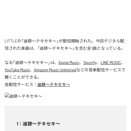
LITTLEの「迪跡〜テキセキ〜」が配信開始された。今回デジタル配
信された楽曲は、「迪跡〜テキセキ〜」を含む全1曲となっている。
なお「
迪跡〜テキセキ〜
」は、
Apple Music
、
Spotify
、
LINE MUSIC
、
YouTube Music
、
Amazon Music Unlimited
などの音楽配信サービスで
聴くことができる。
各配信サービス：
迪跡〜テキセキ〜
1
：
迪跡〜テキセキ〜