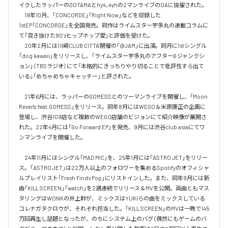
イクしたラッパーのDOTAMAとhy4_4yhの2マンライブのOAに抜擢された。

　19年10月、「CONCORDE」「Right Now」などを収録した
1stEP「CONCORDE」を全国発売。同作はライムスター宇多丸の連載コラムに
て「突き抜けた90’sヒップホップ愛」と評価を受けた。

　20年2月には川崎CLUB CITTA’開催の「@JAM」に出演。同月に1stシングル
「dog kawaii」をリリースし、「ライムスター宇多丸のアフター6 ジャンクシ
ョン」（TBSラジオ）にて「本格的にきっちりやり切ることで批評性すら出て
いる」「めちゃめちゃキャッチー」と評された。

　21年6月には、ラッパーのGOMESSとのツーマンライブを開催し、「Moon 
Reverb feat.GOMESS」をリリース。同年8月にはWEGO＆米原康正の企画に
登場し、渋谷109店など複数のWEGO店舗のビジョンにて紹介映像が展開さ
れた。22年4月には「Go Forward EP」を発売、9月には渋谷club asiaにてワ
ンマンライブを開催した。

　24年11月にはシングル「MAD MIC」を、25年1月には「ASTRO JET」をリリー
ス。「ASTRO JET」は22万人以上のフォロワーを集めるSpotifyのオフィシャ
ルプレイリスト「Fresh Finds Pop」にリストインした。また、同年9月には新
曲「KILL SCREEN」「watch」を2週連続でリリース＆MVを公開。両曲ともマス
タリングはWONKの井上幹が、ミックスはYUKIらの曲をミックスしている
コレナガタクロウが、それぞれ担当した。「KILL SCREEN」のMVは一晩で145
万回再生し話題となったが、のちにシステム上のバグ（偶然にもゲームのバ