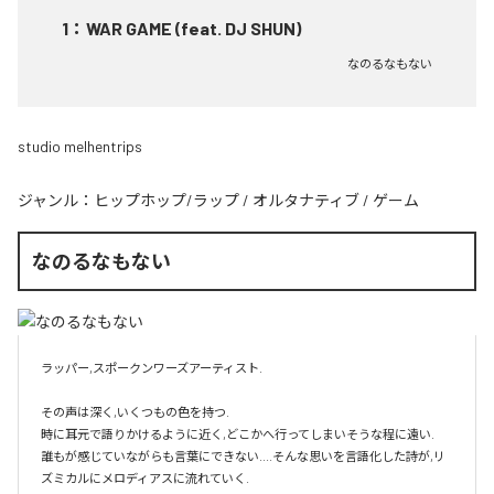
1
：
WAR GAME (feat. DJ SHUN)
なのるなもない
studio melhentrips
ジャンル：
ヒップホップ/ラップ
/
オルタナティブ
/
ゲーム
なのるなもない
ラッパー,スポークンワーズアーティスト.

その声は深く,いくつもの色を持つ.

時に耳元で語りかけるように近く,どこかへ行ってしまいそうな程に遠い.

誰もが感じていながらも言葉にできない....そんな思いを言語化した詩が,リ
ズミカルにメロディアスに流れていく.
