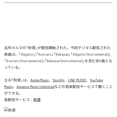
呂布カルマの「財産」が配信開始された。今回デジタル配信された
楽曲は、「Aligator」「Asotaro」「Bakasai」「Aligator (Instrumental)」
「Asotaro (Instrumental)」「Bakasai (Instrumental)」を含む全6曲とな
っている。
なお「
財産
」は、
Apple Music
、
Spotify
、
LINE MUSIC
、
YouTube
Music
、
Amazon Music Unlimited
などの音楽配信サービスで聴くこと
ができる。
各配信サービス：
財産