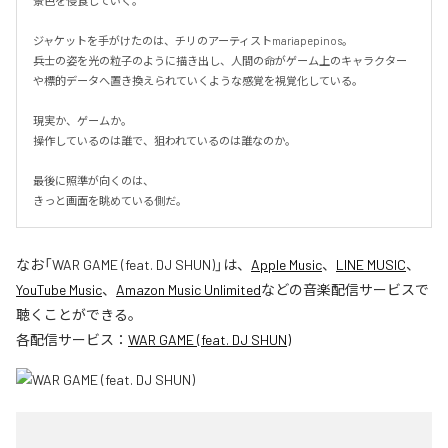
景色を侵食していく。

ジャケットを手がけたのは、チリのアーティストmariapepinos。

兵士の姿を光の粒子のように描き出し、人間の命がゲーム上のキャラクター
や標的データへ置き換えられていくような感覚を視覚化している。

現実か、ゲームか。

操作しているのは誰で、狙われているのは誰なのか。

最後に照準が向くのは、

きっと画面を眺めている側だ。
なお「
WAR GAME (feat. DJ SHUN)
」は、
Apple Music
、
LINE MUSIC
、
YouTube Music
、
Amazon Music Unlimited
などの音楽配信サービスで
聴くことができる。
各配信サービス：
WAR GAME (feat. DJ SHUN)