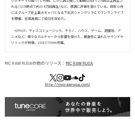
グがテーマの曲で）と判明。しかし再公開した動画は6日で2万回以上再生さ
れる（12/9時点で約10.6万回再生）など、順調に評価を受けている。同年10月
にはグループ史上最大キャパとなる下北沢シャングリラにてワンマンライブ
を開催、会場満員にて成功を収めた。

　HIPHOP、ディスコミュージック、テクノ、ハウス、ゲーム、遊園地、ア
ニメなど、様々なカルチャーから影響を受けた、雑食性に溢れたサウンドや
リリックが特徴。VIDEOTHINK所属。
MIC RAW RUGA
の他のリリース：
MIC RAW RUGA
http://micrawruga.com/