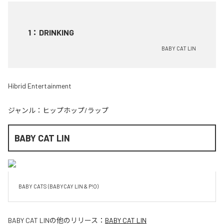
1
：
DRINKING
BABY CAT LIN
Hibrid Entertainment
ジャンル：
ヒップホップ/ラップ
BABY CAT LIN
BABY CATS (BABYCAY LIN & P!O)
BABY CAT LIN
の他のリリース：
BABY CAT LIN