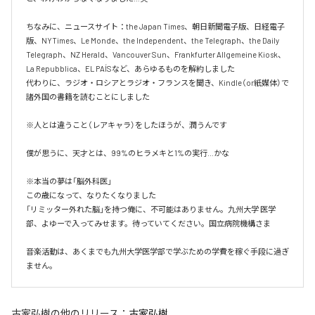
ちなみに、ニュースサイト：the Japan Times、朝日新聞電子版、日経電子
版、NYTimes、Le Monde、the Independent、the Telegraph、the Daily 
Telegraph、NZ Herald、Vancouver Sun、Frankfurter Allgemeine Kiosk、
La Repubblica、EL PAÍSなど、あらゆるものを解約しました

代わりに、ラジオ・ロシアとラジオ・フランスを聞き、Kindle（or紙媒体）で
諸外国の書籍を読むことにしました

※人とは違うこと（レアキャラ）をしたほうが、潤うんです

僕が思うに、天才とは、99%のヒラメキと1%の実行…かな

※本当の夢は「脳外科医」

この歳になって、なりたくなりました

「リミッター外れた脳」を持つ俺に、不可能はありません。九州大学 医学
部、よゆーで入ってみせます。待っていてください。国立病院機構さま

音楽活動は、あくまでも九州大学医学部で学ぶための学費を稼ぐ手段に過ぎ
ません。
古家弘樹
の他のリリース：
古家弘樹