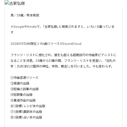
男／39歳／熊本県民

※GoogleやKindleで、「古家弘樹」と検索されますと、いろいろ載っていま
す

2026/07/30㈭現在♭154曲リリース※SoundCloud

フランツ・リストに感化され、彼をも超える超絶技巧の作曲家ピアニストに
なることを決意。29歳から31歳の間、フランツ・リストを見習い、「巡礼の
年：九州（約120箇所の神社、寺院、教会）」を行いました。今も変わらず。

①作曲音源リリース

②楽譜の出版

③短編小説集の出版

④短歌集の出版

⑤書道作品の出版

⑥（目標）レシピ本の出版

⑦（目標）翻訳本の出版

⑧（目標）占い本の出版
