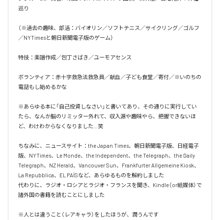
巡り

（※過去の趣味、部活：バイオリン／ソフトテニス／サイクリング／ゴルフ
／NYTimesと朝日新聞電子版のゲーム）

特技：楽譜作成／包丁さばき／ユーモアセンス

ボランティア：赤十字救急法救急員／献血／子ども食堂／寄付／※いのちの
電話もし始めるかな

※あらゆる本に「自己投資しなさい」と書いてあり、その通りに実行してい
たら、なんか脳のリミッター外れて、収入源や趣味やら、把握できないほ
ど、わけわからなくなりました…笑

ちなみに、ニュースサイト：the Japan Times、朝日新聞電子版、日経電子
版、NYTimes、Le Monde、the Independent、the Telegraph、the Daily 
Telegraph、NZ Herald、Vancouver Sun、Frankfurter Allgemeine Kiosk、
La Repubblica、EL PAÍSなど、あらゆるものを解約しました

代わりに、ラジオ・ロシアとラジオ・フランスを聞き、Kindle（or紙媒体）で
諸外国の書籍を読むことにしました

※人とは違うこと（レアキャラ）をしたほうが、潤うんです
