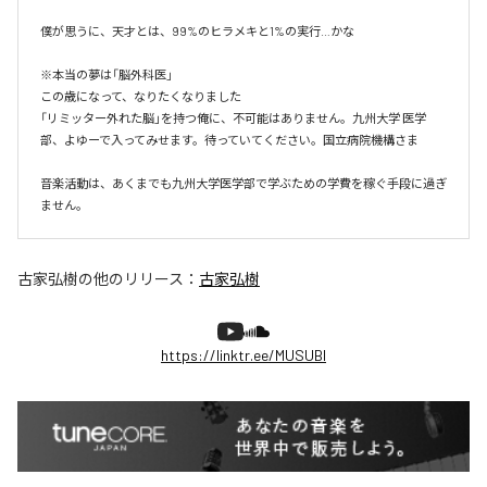
僕が思うに、天才とは、99%のヒラメキと1%の実行…かな

※本当の夢は「脳外科医」

この歳になって、なりたくなりました

「リミッター外れた脳」を持つ俺に、不可能はありません。九州大学 医学
部、よゆーで入ってみせます。待っていてください。国立病院機構さま

音楽活動は、あくまでも九州大学医学部で学ぶための学費を稼ぐ手段に過ぎ
ません。
古家弘樹
の他のリリース：
古家弘樹
https://linktr.ee/MUSUBI