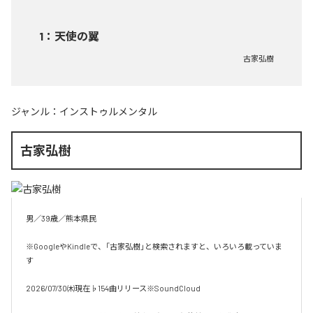
1
：
天使の翼
古家弘樹
ジャンル：
インストゥルメンタル
古家弘樹
男／39歳／熊本県民

※GoogleやKindleで、「古家弘樹」と検索されますと、いろいろ載っていま
す

2026/07/30㈭現在♭154曲リリース※SoundCloud
