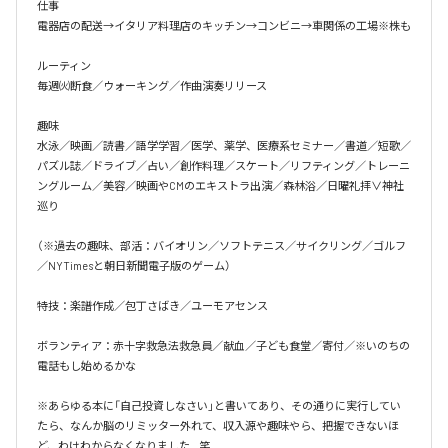
仕事

電器店の配送→イタリア料理店のキッチン→コンビニ→車関係の工場※株も

ルーティン

毎週㈫断食／ウォーキング／作曲演奏リリース

趣味

水泳／映画／読書／語学学習／医学、薬学、医療系セミナー／書道／短歌／
パズル誌／ドライブ／占い／創作料理／スケート／リフティング／トレーニ
ングルーム／美容／映画やCMのエキストラ出演／森林浴／日曜礼拝∨神社
巡り

（※過去の趣味、部活：バイオリン／ソフトテニス／サイクリング／ゴルフ
／NYTimesと朝日新聞電子版のゲーム）

特技：楽譜作成／包丁さばき／ユーモアセンス

ボランティア：赤十字救急法救急員／献血／子ども食堂／寄付／※いのちの
電話もし始めるかな

※あらゆる本に「自己投資しなさい」と書いてあり、その通りに実行してい
たら、なんか脳のリミッター外れて、収入源や趣味やら、把握できないほ
ど、わけわからなくなりました…笑
