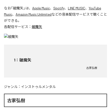
なお「
破魔矢
」は、
Apple Music
、
Spotify
、
LINE MUSIC
、
YouTube
Music
、
Amazon Music Unlimited
などの音楽配信サービスで聴くこと
ができる。
各配信サービス：
破魔矢
1
：
破魔矢
古家弘樹
ジャンル：
インストゥルメンタル
古家弘樹