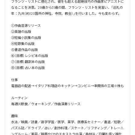
フランツ・リストに感化され、彼をも超える超絶技巧の作曲家ピアニストに
なることを決意。29歳から31歳の間、フランツ・リストを見習い、「巡礼の
年：九州（約120箇所の神社、寺院、教会）」を行いました。今も変わらず。

①作曲音源リリース

②楽譜の出版

③短編小説集の出版

④短歌集の出版

⑤書道作品の出版

⑥（目標）レシピ本の出版

⑦（目標）翻訳本の出版

⑧（目標）占い本の出版

仕事

電器店の配送→イタリア料理店のキッチン→コンビニ→車関係の工場※株も

ルーティン

毎週㈫断食／ウォーキング／作曲演奏リリース

趣味

水泳／映画／読書／語学学習／医学、薬学、医療系セミナー／書道／短歌／
パズル誌／ドライブ／占い／創作料理／スケート／リフティング／トレーニ
ングルーム／美容／映画やCMのエキストラ出演／森林浴／日曜礼拝∨神社