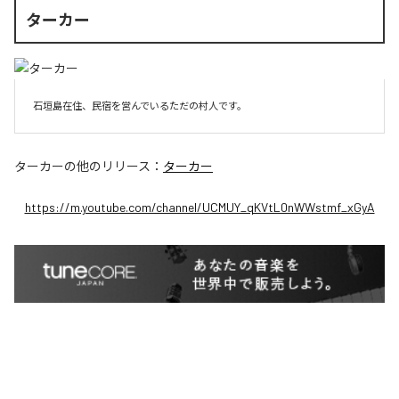
ターカー
石垣島在住、民宿を営んでいるただの村人です。
ターカー
の他のリリース：
ターカー
https://m.youtube.com/channel/UCMUY_qKVtL0nWWstmf_xGyA