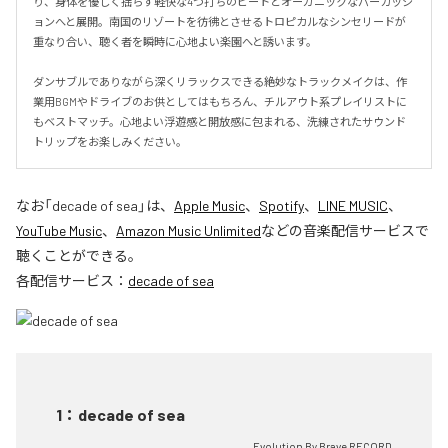
り、身体を優しく揺らす軽快な4つ打ちのビートとオーガニックなパーカッシ
ョンへと展開。南国のリゾートを彷彿とさせるトロピカルなシンセリードが
重なり合い、聴く者を瞬時に心地よい楽園へと誘います。

ダンサブルでありながら深くリラックスできる絶妙なトラックメイクは、作
業用BGMやドライブのお供としてはもちろん、チルアウト系プレイリストに
もベストマッチ。心地よい浮遊感と開放感に包まれる、洗練されたサウンド
トリップをお楽しみください。
なお「
decade of sea
」は、
Apple Music
、
Spotify
、
LINE MUSIC
、
YouTube Music
、
Amazon Music Unlimited
などの音楽配信サービスで
聴くことができる。
各配信サービス：
decade of sea
1
：
decade of sea
Evolution By Brave RECORD