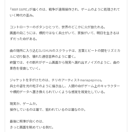
「WAR GAME」が描くのは、戦争が遠隔操作され、ゲームのように処理されて
いく時代の歪み。

コントローラーのボタンひとつで、世界のどこかに火が放たれる。

画面の向こうには、標的ではなく兵士がいて、家族がいて、明日を生きるは
ずだった命がある。

曲の随所に入り込むDJ SHUNのスクラッチは、言葉とビートの間をリズミカ
ルに切り裂き、壊れた通信音声のように響く。

終盤では、その断片がゲーム画面から現実へ漏れ出すノイズのように、曲の
景色を侵食していく。

ジャケットを手がけたのは、チリのアーティストmariapepinos。

兵士の姿を光の粒子のように描き出し、人間の命がゲーム上のキャラクター
や標的データへ置き換えられていくような感覚を視覚化している。

現実か、ゲームか。

操作しているのは誰で、狙われているのは誰なのか。

最後に照準が向くのは、

きっと画面を眺めている側だ。