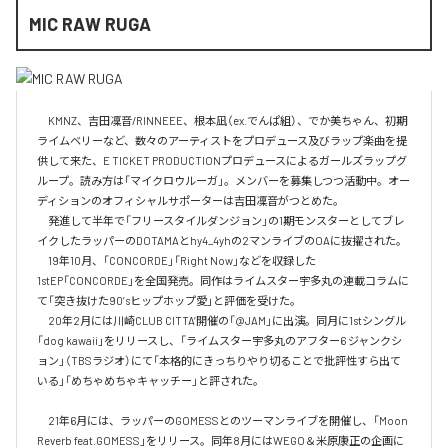
MIC RAW RUGA
　KMNZ、吉田凜音/RINNEEE、根本凪（ex.でんぱ組）、でか美ちゃん、初期
ライムベリーなど、数々のアーティストをプロデュース及びラップ楽曲を提
供して来た、E TICKET PRODUCTIONプロデュースによるガールズラップグ
ループ。読み方は「マイクロウルーガ」。メンバーを募集しつつ活動中。オー
ディションのオフィシャルサポーターは吉田凜音がつとめた。

　発進して半年で「フリースタイルダンジョン」の1期モンスターとしてブレ
イクしたラッパーのDOTAMAとhy4_4yhの2マンライブのOAに抜擢された。

　19年10月、「CONCORDE」「Right Now」などを収録した
1stEP「CONCORDE」を全国発売。同作はライムスター宇多丸の連載コラムに
て「突き抜けた90’sヒップホップ愛」と評価を受けた。

　20年2月には川崎CLUB CITTA’開催の「@JAM」に出演。同月に1stシングル
「dog kawaii」をリリースし、「ライムスター宇多丸のアフター6 ジャンクシ
ョン」（TBSラジオ）にて「本格的にきっちりやり切ることで批評性すら出て
いる」「めちゃめちゃキャッチー」と評された。

　21年6月には、ラッパーのGOMESSとのツーマンライブを開催し、「Moon 
Reverb feat.GOMESS」をリリース。同年8月にはWEGO＆米原康正の企画に