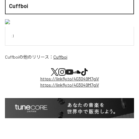
Cuffboi
:)
Cuffboi
の他のリリース：
Cuffboi
https://linkfly.to/403049M7giV
https://linkfly.to/403049M7giV