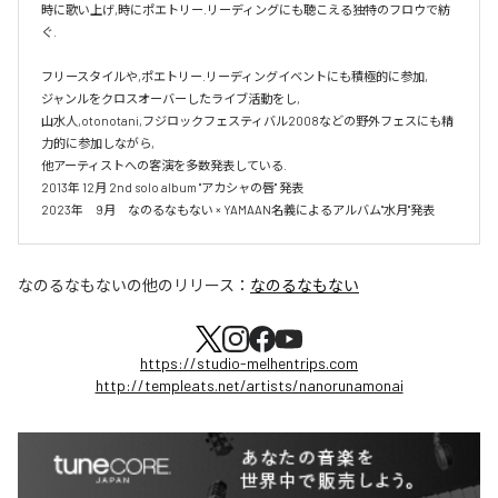
時に歌い上げ,時にポエトリー.リーディングにも聴こえる独特のフロウで紡
ぐ.

フリースタイルや,ポエトリー.リーディングイベントにも積極的に参加,

ジャンルをクロスオーバーしたライブ活動をし,

山水人,otonotani,フジロックフェスティバル2008などの野外フェスにも精
力的に参加しながら,

他アーティストへの客演を多数発表している.

2013年 12月 2nd solo album "アカシャの唇" 発表

2023年　9月　なのるなもない × YAMAAN名義によるアルバム"水月"発表
なのるなもない
の他のリリース：
なのるなもない
https://studio-melhentrips.com
http://templeats.net/artists/nanorunamonai