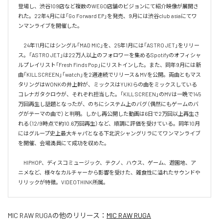
登場し、渋谷109店など複数のWEGO店舗のビジョンにて紹介映像が展開さ
れた。22年4月には「Go Forward EP」を発売、9月には渋谷club asiaにてワ
ンマンライブを開催した。

　24年11月にはシングル「MAD MIC」を、25年1月には「ASTRO JET」をリリー
ス。「ASTRO JET」は22万人以上のフォロワーを集めるSpotifyのオフィシャ
ルプレイリスト「Fresh Finds Pop」にリストインした。また、同年9月には新
曲「KILL SCREEN」「watch」を2週連続でリリース＆MVを公開。両曲ともマス
タリングはWONKの井上幹が、ミックスはYUKIらの曲をミックスしている
コレナガタクロウが、それぞれ担当した。「KILL SCREEN」のMVは一晩で145
万回再生し話題となったが、のちにシステム上のバグ（偶然にもゲームのバ
グがテーマの曲で）と判明。しかし再公開した動画は6日で2万回以上再生さ
れる（12/9時点で約10.6万回再生）など、順調に評価を受けている。同年10月
にはグループ史上最大キャパとなる下北沢シャングリラにてワンマンライブ
を開催、会場満員にて成功を収めた。

　HIPHOP、ディスコミュージック、テクノ、ハウス、ゲーム、遊園地、ア
ニメなど、様々なカルチャーから影響を受けた、雑食性に溢れたサウンドや
リリックが特徴。VIDEOTHINK所属。
MIC RAW RUGA
の他のリリース：
MIC RAW RUGA