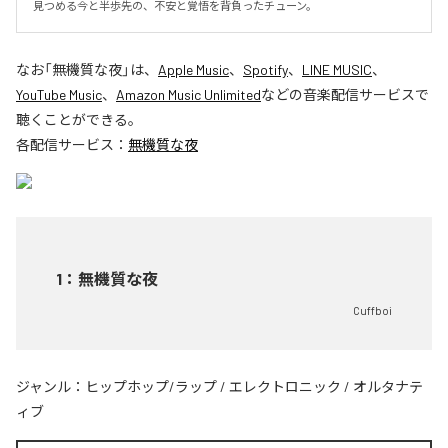
見つめる今と半歩先の、不安と覚悟を背負ったチューン。
なお「
無機質な夜
」は、
Apple Music
、
Spotify
、
LINE MUSIC
、
YouTube Music
、
Amazon Music Unlimited
などの音楽配信サービスで
聴くことができる。
各配信サービス：
無機質な夜
1
：
無機質な夜
Cuffboi
ジャンル：
ヒップホップ/ラップ
/
エレクトロニック
/
オルタナテ
ィブ