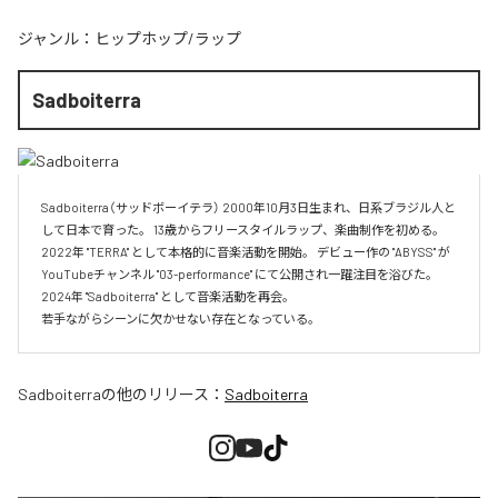
ジャンル：
ヒップホップ/ラップ
Sadboiterra
Sadboiterra（サッドボーイテラ） 2000年10月3日生まれ、日系ブラジル人と
して日本で育った。 13歳からフリースタイルラップ、楽曲制作を初める。 
2022年 "TERRA" として本格的に音楽活動を開始。 デビュー作の "ABYSS" が
YouTubeチャンネル "03-performance" にて公開され一躍注目を浴びた。 
2024年 "Sadboiterra" として音楽活動を再会。

若手ながらシーンに欠かせない存在となっている。
Sadboiterra
の他のリリース：
Sadboiterra