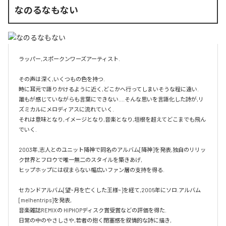
なのるなもない
ラッパー,スポークンワーズアーティスト.

その声は深く,いくつもの色を持つ.

時に耳元で語りかけるように近く,どこかへ行ってしまいそうな程に遠い.

誰もが感じていながらも言葉にできない....そんな思いを言語化した詩が,リ
ズミカルにメロディアスに流れていく.

それは意味となり,イメージとなり,音楽となり,垣根を超えてどこまでも飛ん
でいく.

2003年,志人とのユニット降神で同名のアルバム[降神]を発表,独自のリリッ
ク世界とフロウで唯一無二のスタイルを築きあげ,

ヒップホップには収まらない幅広いファン層の支持を得る.

セカンドアルバム[望~月を亡くした王様~]を経て,2005年にソロ.アルバム 
[melhentrips]を発表,

音楽雑誌REMIXの HIPHOPディスク賞受賞などの評価を得た.

日常の中のやさしさや,若者の抱く閉塞感を叙情的な詩に描き,
