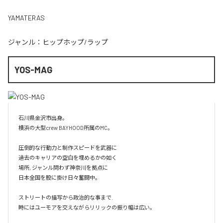
YAMATERAS
ジャンル：
ヒップホップ/ラップ
YOS-MAG
石川県金沢市出身。

横浜の大型crew BAYHOOD所属のMC。

圧倒的な行動力と制作スピードを武器に

過去のキャリアの空白を埋めるかの如く

場所, ジャンル問わず神奈川を拠点に

日本全国を股に掛け日々奮闘中。

ストリートの描写から政治的な事まで.

時にはユーモアを交えながらリリックの振り幅は広い。
