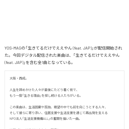
YOS-MAGの「生きてるだけでええやん (feat. JAP)」が配信開始され
た。今回デジタル配信された楽曲は、「生きてるだけでええやん
(feat. JAP)」を含む全1曲となっている。
大阪・西成。

人生を諦めかけた人々が最後にたどり着く街で、

もう一度「生きる理由」を探し続ける人たちがいる。

この楽曲は、生活困窮や孤独、絶望の中でも前を向こうとする人々、

そして彼らに寄り添い、住居支援や生活支援を通じて再出発を支える

NPO法人「生活支援機構ALL」の奮闘を描いた一曲。
