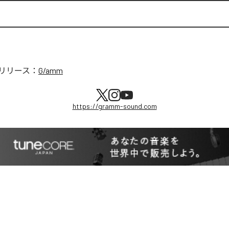
リリース：
G/amm
https://gramm-sound.com