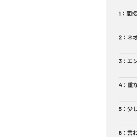
1
：
間
2
：
ネ
3
：
エ
4
：
重
5
：
少
6
：
言