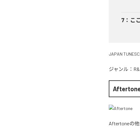
7
：
こ
JAPAN TUNESC
ジャンル：
R&
Afterton
Aftertone
の他