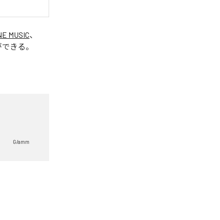
NE MUSIC
、
ができる。
G/amm