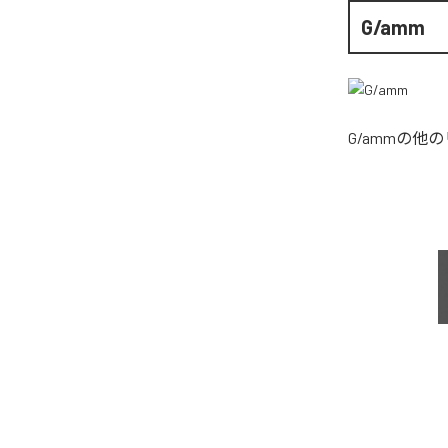
G/amm
G/amm
の他の