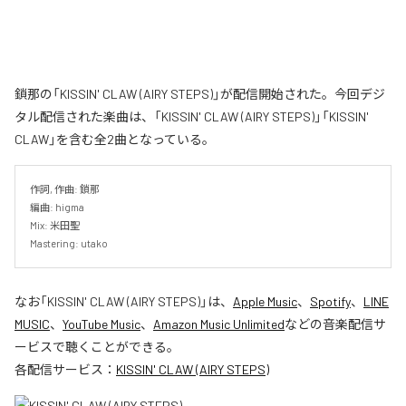
鎖那の「KISSIN' CLAW (AIRY STEPS)」が配信開始された。今回デジ
タル配信された楽曲は、「KISSIN' CLAW (AIRY STEPS)」「KISSIN'
CLAW」を含む全2曲となっている。
作詞, 作曲: 鎖那

編曲: higma

Mix: 米田聖

Mastering: utako
なお「
KISSIN' CLAW (AIRY STEPS)
」は、
Apple Music
、
Spotify
、
LINE
MUSIC
、
YouTube Music
、
Amazon Music Unlimited
などの音楽配信サ
ービスで聴くことができる。
各配信サービス：
KISSIN' CLAW (AIRY STEPS)