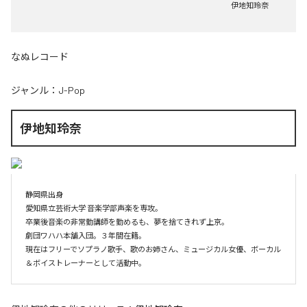
伊地知玲奈
なぬレコード
ジャンル：
J-Pop
伊地知玲奈
静岡県出身

愛知県立芸術大学 音楽学部声楽を専攻。

卒業後音楽の非常勤講師を勤めるも、夢を捨てきれず上京。

劇団ワハハ本舗入団。３年間在籍。

現在はフリーでソプラノ歌手、歌のお姉さん、ミュージカル女優、ボーカル
＆ボイストレーナーとして活動中。