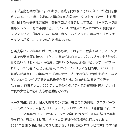
ライブ活動も精力的に行っており、編成を問わないそのスタイルが注目を集
めている。2021年には約50人編成の大規模なオーケストラコンサートを開
催。日本を代表する音楽家、斎藤ネコが指揮者として参加、オーケストラ編
曲もメンバー自身で手掛ける。ピアノトリオ編成で臨んだ2024年夏開催の
ワンマンツアー「誇れ-2024-」は全日程ソールドアウト。熱いライブパフォ
ーマンスが幅広いファンの心を掴んでいる。

音楽大学ピアノ科卒のボーカル森彩乃は、これまでに数多くのピアノコンク
ールでの受賞歴を持つ。また2021年からは自身のアパレルブランド「誰かに
なりたいわけじゃない」が始動。ZIP-FMの Podcast番組「ビッグファイブ 〜
わたしって何者？ 心理学雑談〜」ではパーソナリティを担当中。2023 年に
乳がんが発覚し、同年はライブ活動をセーブし治療優先で活動を続けていた
が、2024年ライブ活動を本格復帰を果たす。前向きに治療を行う姿を
Abema、東海テレビ、CBC テレビ等多くのメディアが密着取材を行い、同
世代の女性を中心に大きな感動を呼んだ。

ベース内田旭彦は、個人名義でのCM音楽、舞台の音楽監督、プロスポーツ
チームのスタジアム音楽プロデュース、プロオーケストラ「名古屋フィルハ
ーモニー交響楽団」とのコラボレーション楽曲制作など、多岐に渡り音楽制
作を行う。近年では映画、ドラマの音楽制作も積極的に行なっており、
2024年公開の映画『帰ってきた あぶない刑事』2024年テレビ東京ドラマ『量