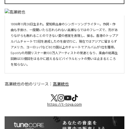
1996年11月26日生まれ。愛知県出身のシンガーソングライター。作詞・作
曲も手掛け、一度聞いたら忘れられない高瀬ならではのフレーズで、形があ
りながらも触れることのできない愛の感覚を表現し、操る。香港のトップア
ルバムチャートで3冠を達成したのを皮切りに、現在ではアジアに留まらず
アメリカ、ヨーロッパなど80カ国以上のチャートでアルバムが1位を獲得。
Spotifyの月間リスナー数100万人アーティストの常連となり、楽曲の総再生
回数は30億回をはるかに超えるなどバイラルヒットの勢いは止まるところ
を知らない。
高瀬統也
の他のリリース：
高瀬統也
https://t-toya.com