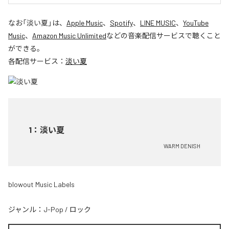
なお「
淡い夏
」は、
Apple Music
、
Spotify
、
LINE MUSIC
、
YouTube
Music
、
Amazon Music Unlimited
などの音楽配信サービスで聴くこと
ができる。
各配信サービス：
淡い夏
1
：
淡い夏
WARM DENISH
blowout Music Labels
ジャンル：
J-Pop
/
ロック