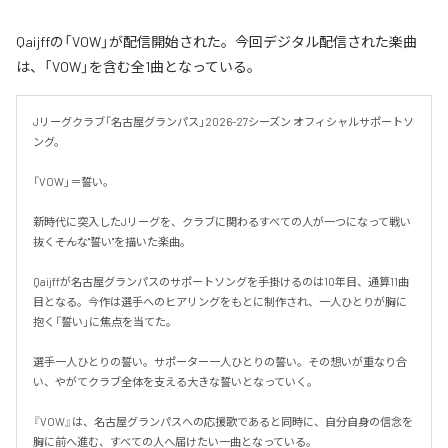
Qaijffの「VOW」が配信開始された。今回デジタル配信された楽曲
は、「VOW」を含む全1曲となっている。
Jリーグクラブ「名古屋グランパス」2026-27シーズン オフィシャルサポートソ
ング。

「VOW」＝誓い。

新時代に突入したJリーグを、クラブに関わるすべての人が一つになって戦い
抜く――そんな"誓い"を描いた楽曲。

Qaijffが名古屋グランパスのサポートソングを手掛けるのは10年目、通算11曲
目となる。今作は選手へのヒアリングをもとに制作され、一人ひとりが胸に
抱く「誓い」に焦点を当てた。

選手一人ひとりの誓い。サポーター一人ひとりの誓い。その想いが重なり合
い、やがてクラブ全体を支える大きな誓いとなっていく。

『VOW』は、名古屋グランパスへの応援歌であると同時に、自分自身の信念を
胸に前へ進む、すべての人へ届けたい一曲となっている。