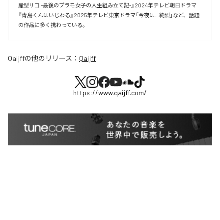
産型リコ -最後のプラモ女子の人生組み立て記-』2024年テレビ朝日ドラマ
『青島くんはいじわる』2025年テレビ東京ドラマ「今夜は…純烈」など、話題
の作品に多く携わっている。
Qaijff
の他のリリース：
Qaijff
https://www.qaijff.com/