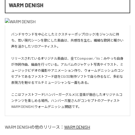
WARM DENISH
バンドサウンドを中心としたミクスチャーポップ(ロック)をジャンルに持
ち、若い現代シーンを歌にした楽曲は、共感性を生む。繊細な歌詞と暖かい
声を活かしたソロアーティスト。

リリースされているオリジナル楽曲は、全てComposer／Vo：みやっち自身
が作詞作曲、編曲を行っている。アルバムのジャケット写真やイラスト、ミ
ュージックビデオの撮影やアニメーション作り、ウォームデニッシュのコン
セプトであるファストフード店をCG/3D制作ソフトで自ら作るなど、多彩な
表現力を魅せるマルチミュージシャンな一面もある。

ここはファストフード(ハンバーガーグルメ)と音楽が融合したオリジナルコ
ンテンツを楽しめる場所。ハンバーガ屋さんがコンセプトのアーティスト
WARM DENISH (ウォームデニッシュ)開店です。
WARM DENISH
の他のリリース：
WARM DENISH