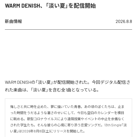
WARM DENISH、「淡い夏」を配信開始
新曲情報
2026.8.8
WARM DENISHの「淡い夏」が配信開始された。今回デジタル配信さ
れた楽曲は、「淡い夏」を含む全1曲となっている。
悔しさと共に時を止めた、夢に描いていた青春。あの頃のぼくたちは、止ま
った時間をうだるような暑さのせいにして、今日も空白のカレンダーを横目
に眺める。新型コロナウイルスにより遠隔授業やイベントの中止を余儀なく
された学生たち。そんな彼らの心境に寄り添う恋愛ソングだ。13th Single「淡
い夏」は2026年8月8日(土)にリリースを開始した。