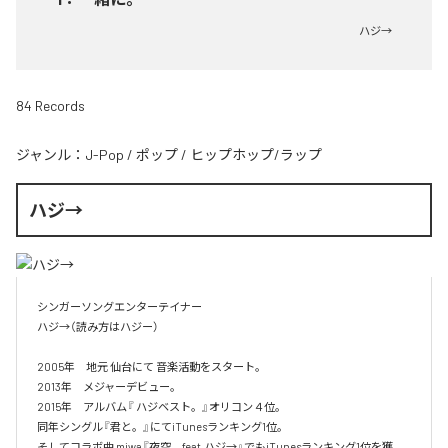
ハジ→
84 Records
ジャンル：
J-Pop
/
ポップ
/
ヒップホップ/ラップ
ハジ→
シンガーソングエンターテイナー

ハジ→（読み方はハジー）

2005年　地元 仙台にて 音楽活動をスタート。

2013年　メジャーデビュー。

2015年　アルバム『 ハジベスト。』オリコン４位。

同年シングル『君と。』にてiTunesランキング1位。

そしてコラボ曲 miwa『夜空。feat.ハジ→』でもiTunesランキング1位を獲