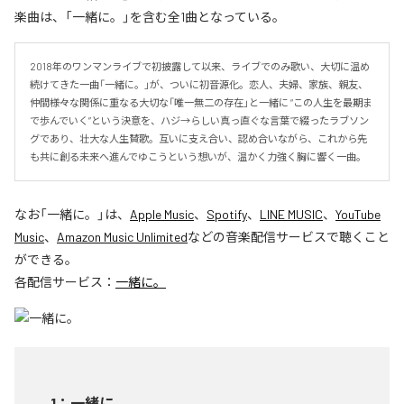
楽曲は、「一緒に。」を含む全1曲となっている。
2018年のワンマンライブで初披露して以来、ライブでのみ歌い、大切に温め
続けてきた一曲「一緒に。」が、ついに初音源化。恋人、夫婦、家族、親友、
仲間――様々な関係に重なる大切な「唯一無二の存在」と一緒に “この人生を最期ま
で歩んでいく”という決意を、ハジ→らしい真っ直ぐな言葉で綴ったラブソン
グであり、壮大な人生賛歌。互いに支え合い、認め合いながら、これから先
も共に創る未来へ進んでゆこうという想いが、温かく力強く胸に響く一曲。
なお「
一緒に。
」は、
Apple Music
、
Spotify
、
LINE MUSIC
、
YouTube
Music
、
Amazon Music Unlimited
などの音楽配信サービスで聴くこと
ができる。
各配信サービス：
一緒に。
1
：
一緒に。