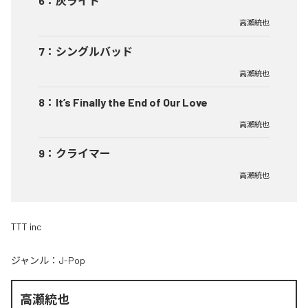
6
：
灰ライト
高瀬統也
7
：
シングルバッド
高瀬統也
8
：
It’s Finally the End of Our Love
高瀬統也
9
：
クライマー
高瀬統也
TTT inc
ジャンル：
J-Pop
高瀬統也