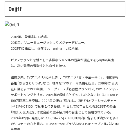
Qaijff
2012年、愛知県にて結成。

2017年、ソニーミュージックよりメジャーデビュー。

2021年に独立し、現在はcon anima Inc.に所属。

ピアノサウンドを軸として多様なジャンルの音楽が混在するQaijffの楽曲
は、高い強度の音楽性と独自性を持つ。

結成以来、TVアニメ「いぬやしき」、TVアニメ「真・中華一番！」、NHK情報
番組「さらさらサラダ」など、様々なTVのテーマ楽曲を担当。2016年から現
在に至るまでの10年間、Jリーグチーム「名古屋グランパス」のオフィシャル
サポートソングを担当。2023年の楽曲「たぎってしかたないわ」はTikTokで
100万回再生を突破。2024年の楽曲「誇れ」は、ZIP-FMオフィシャルチャー
ト「ZIP-HOT100」で見事１位を獲得。担当して10年目となる2025年の楽曲
「掴まえろ頂点を」は試合前の選手紹介時の音楽として使用されている。

2024年12月に発売したフルアルバム[YOKU]は国内に留まらず海外でも多く
のリスナーの心を掴み、iTunes Store ブラジルの”J-POPトップアルバム” 1位
を獲得。
