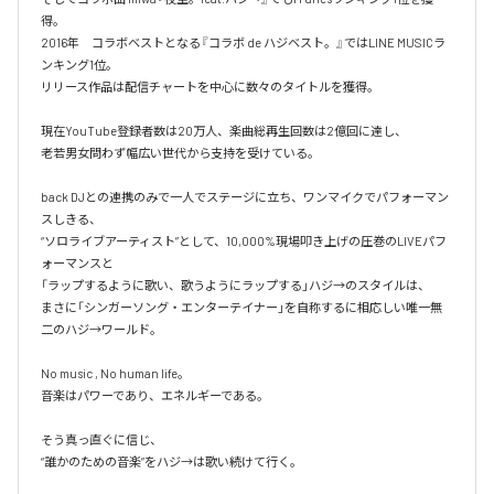
得。

2016年　コラボベストとなる『コラボ de ハジベスト。』ではLINE MUSICラ
ンキング1位。

リリース作品は配信チャートを中心に数々のタイトルを獲得。

現在YouTube登録者数は20万人、楽曲総再生回数は2億回に達し、

老若男女問わず幅広い世代から支持を受けている。 

back DJとの連携のみで一人でステージに立ち、ワンマイクでパフォーマン
スしきる、

“ソロライブアーティスト”として、10,000%現場叩き上げの圧巻のLIVEパフ
ォーマンスと

「ラップするように歌い、歌うようにラップする」ハジ→のスタイルは、

まさに「シンガーソング・エンターテイナー」を自称するに相応しい唯一無
二のハジ→ワールド。

No music , No human life。

音楽はパワーであり、エネルギーである。

そう真っ直ぐに信じ、
