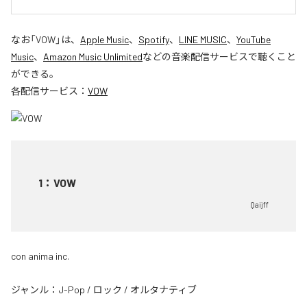
なお「
VOW
」は、
Apple Music
、
Spotify
、
LINE MUSIC
、
YouTube
Music
、
Amazon Music Unlimited
などの音楽配信サービスで聴くこと
ができる。
各配信サービス：
VOW
1
：
VOW
Qaijff
con anima inc.
ジャンル：
J-Pop
/
ロック
/
オルタナティブ