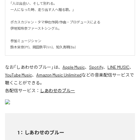
「人は出会い、そして別れる。

一人になった時、走り出す人へ贈る歌。」

ポカスカジャン・タマ伸也作詞/作曲・プロデュースによる

伊地知玲奈ファーストシングル。

参加ミュージシャン

鈴木栄奈(Pf)、岡田鉄平(Vn)、知久真明(Ba)
なお「
しあわせのブルー
」は、
Apple Music
、
Spotify
、
LINE MUSIC
、
YouTube Music
、
Amazon Music Unlimited
などの音楽配信サービスで
聴くことができる。
各配信サービス：
しあわせのブルー
1
：
しあわせのブルー