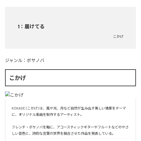
1
：
届けてる
こかげ
ジャンル：
ボサノバ
こかげ
KOKAGE（こかげ）は、風や光、月など自然が生み出す美しい情景をテーマ
に、オリジナル楽曲を制作するアーティスト。

フレンチ・ボサノバを軸に、アコースティックギターやフルートなどのやさ
しい音色と、詩的な言葉の世界を融合させた作品を発表している。
