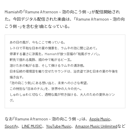
Miamiahの「Ramune Afternoon ~ 泡の向こう側 ~」が配信開始され
た。今回デジタル配信された楽曲は、「Ramune Afternoon ~ 泡の向
こう側 ~」を含む全1曲となっている。
あの日の風が、今もここで鳴っている。

レトロで平和な日本の夏の情景を、ラムネの泡に閉じ込めて。

停滞する暑さに涼風を。Miamiahが放つ至福の「和風ボサノバ」。

軒先で揺れる風鈴、瓶の中で転がるビー玉。

溶けた氷の転がる音、そして弾けるラムネの清涼感。

日本伝統の環境音を織り交ぜたサウンドは、浴衣姿で涼む日本の夏の午後を
描き出す。

「泡の向こう側」にある想い出と、未来への小さな希望。

この特別な「日本のチル」を、世界中の人々の元へ。

しゅわしゅわと切なく、透明な風が吹き抜ける、大人のための夏休みソン
グ。
なお「
Ramune Afternoon ~ 泡の向こう側 ~
」は、
Apple Music
、
Spotify
、
LINE MUSIC
、
YouTube Music
、
Amazon Music Unlimited
など