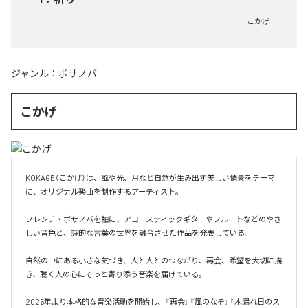
こかげ
ジャンル：
ボサノバ
こかげ
KOKAGE（こかげ）は、風や光、月など自然が生み出す美しい情景をテーマ
に、オリジナル楽曲を制作するアーティスト。

フレンチ・ボサノバを軸に、アコースティックギターやフルートなどのやさ
しい音色と、詩的な言葉の世界を融合させた作品を発表している。

自然の中にある小さな気づき、人と人とのつながり、再会、希望を大切に描
き、聴く人の心にそっと寄り添う音楽を届けている。

2026年より本格的な音楽活動を開始し、『再会』『風のなぞ』『木漏れ日のス