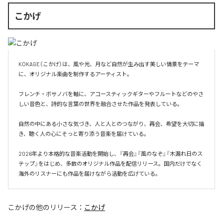
こかげ
KOKAGE（こかげ）は、風や光、月など自然が生み出す美しい情景をテーマ
に、オリジナル楽曲を制作するアーティスト。

フレンチ・ボサノバを軸に、アコースティックギターやフルートなどのやさ
しい音色と、詩的な言葉の世界を融合させた作品を発表している。

自然の中にある小さな気づき、人と人とのつながり、再会、希望を大切に描
き、聴く人の心にそっと寄り添う音楽を届けている。

2026年より本格的な音楽活動を開始し、『再会』『風のなぞ』『木漏れ日のス
テップ』をはじめ、多数のオリジナル作品を配信リリース。国内だけでなく
海外のリスナーにも作品を届けながら活動を広げている。
こかげ
の他のリリース：
こかげ