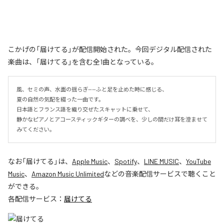
こかげの「届けてる」が配信開始された。今回デジタル配信された
楽曲は、「届けてる」を含む全1曲となっている。
風、セミの声、水面の揺らぎ——ふと足を止めた時に感じる、

夏の自然の気配を綴った一曲です。

日本語とフランス語を織り交ぜたスキャットに乗せて、

静かなピアノとアコースティックギターの調べを、少しの間だけ耳を澄ませて
みてください。
なお「
届けてる
」は、
Apple Music
、
Spotify
、
LINE MUSIC
、
YouTube
Music
、
Amazon Music Unlimited
などの音楽配信サービスで聴くこと
ができる。
各配信サービス：
届けてる