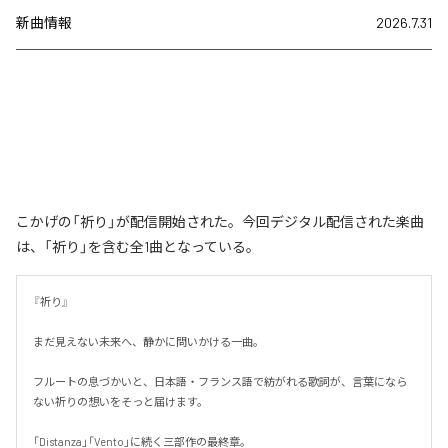
新曲情報
2026.7.31
こかげの「祈り」が配信開始された。今回デジタル配信された楽曲
は、「祈り」を含む全1曲となっている。
『祈り』

まだ見えない未来へ、静かに問いかける一曲。

フルートの息づかいと、日本語・フランス語で紡がれる歌詞が、言葉になら
ない祈りの想いをそっと届けます。

「Distanza」「Vento」に続く三部作の最終章。
