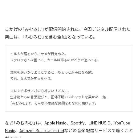
こかげの「みむみむ」が配信開始された。今回デジタル配信された
楽曲は、「みむみむ」を含む全1曲となっている。
イルカが居るから、サメが目覚めた。

フクロウさんは困って、カエルは帰るのかどうか迷ってる。

意味を追いかけようとすると、ちょっと迷子になる歌。

でも、なんでか笑っちゃう。

フレンチボサノバの心地よいリズムに、

生き物たちの言葉遊びと、正体不明のスキャットを乗せた一曲。

「みむみむ」は、そんな不思議な笑顔をあなたに届けます。
なお「
みむみむ
」は、
Apple Music
、
Spotify
、
LINE MUSIC
、
YouTube
Music
、
Amazon Music Unlimited
などの音楽配信サービスで聴くこと