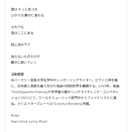
愛は そっと息づき

ひかりは 静かに満ちる

それでも

音はここにある

同じ月の下で

消えないものだけが

静かに続いていく

活動概要

米バークリー音楽大学在学中のシンガーソングライター。ピアノと声を軸
に、日本語と英語を織り交ぜた独自の詩的世界を展開する。2025年、楽曲
「Hold Space for Silence」が世界最大級のソングライティング・コンペティ
ション（ISC）にて、ワールドミュージック部門のセミファイナリストに選
出。クリエイターズレーベル「Colorful Wonders」所属。

Roles

Keys, Voice, Lyrics, Music
