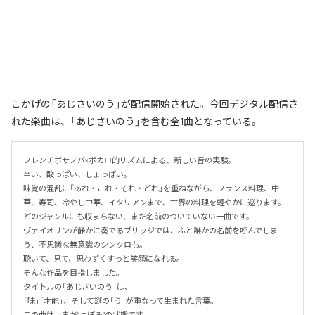
こかげの「あじさいのう」が配信開始された。今回デジタル配信さ
れた楽曲は、「あじさいのう」を含む全1曲となっている。
フレンチボサノバ×ボカロ的リズムによる、新しい音の実験。

辛い、酸っぱい、しょっぱい――。

味覚の混乱に「あれ・これ・それ・どれ」を重ねながら、フランス料理、中
華、寿司、冷やし中華、イタリアンまで、世界の料理を軽やかに巡ります。

どのジャンルにも収まらない、まだ名前のついていない一曲です。

ヴァイオリンが静かに奏でるブリッジでは、ふと誰かの名前を呼んでしま
う、不思議な無意識のシンクロも。

聴いて、見て、思わずくすっと笑顔になれる。

そんな作品を目指しました。

タイトルの「あじさいのう」は、

「味」「才能」、そして謎の「う」が重なって生まれた言葉。

この曲は、まだ“つぼみ”の状態です。
