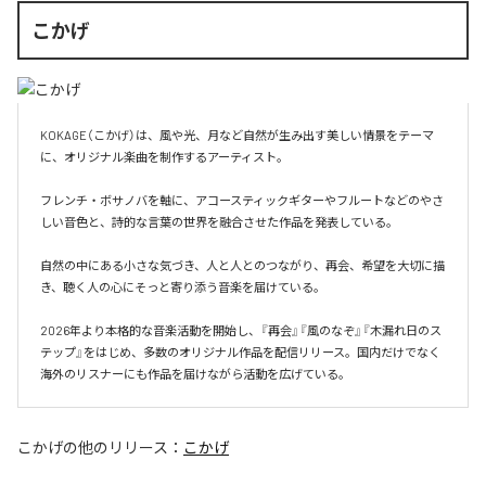
こかげ
KOKAGE（こかげ）は、風や光、月など自然が生み出す美しい情景をテーマ
に、オリジナル楽曲を制作するアーティスト。

フレンチ・ボサノバを軸に、アコースティックギターやフルートなどのやさ
しい音色と、詩的な言葉の世界を融合させた作品を発表している。

自然の中にある小さな気づき、人と人とのつながり、再会、希望を大切に描
き、聴く人の心にそっと寄り添う音楽を届けている。

2026年より本格的な音楽活動を開始し、『再会』『風のなぞ』『木漏れ日のス
テップ』をはじめ、多数のオリジナル作品を配信リリース。国内だけでなく
海外のリスナーにも作品を届けながら活動を広げている。
こかげ
の他のリリース：
こかげ