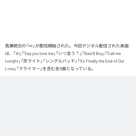
高瀬統也の「∞」が配信開始された。今回デジタル配信された楽曲
は、「AI」「Say you love me」「いつ言う？」「Bad B Boy」「Call me
tonight」「灰ライト」「シングルバッド」「It’s Finally the End of Our
Love」「クライマー」を含む全9曲となっている。
なお「
∞
」は、
Apple Music
、
Spotify
、
LINE MUSIC
、
YouTube Music
、
Amazon Music Unlimited
などの音楽配信サービスで聴くことができ
る。
各配信サービス：
∞