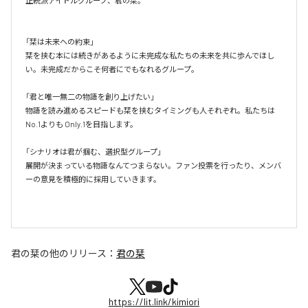
正統派アイドルグループ、君の栞。

「栞は未来への約束」

栞を挟む本には続きがあるように未完成な私たちの未来を共に歩んでほし
い。未完成だからこそ何者にでもなれるグループ。

「君と唯一無二の物語を創り上げたい」

物語を読み進めるスピードも栞を挟むタイミングも人それぞれ。私たちは
No.1よりも Only.1を目指します。

「シナリオは君が掴む、選択型グループ」

展開が決まっている物語なんてつまらない。ファン投票を行ったり、メンバ
ーの意見を積極的に採用していきます。

君の栞
の他のリリース：
君の栞
https://lit.link/kimiori