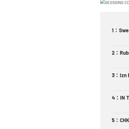
1
：
Swel
2
：
Rub
3
：
Izn 
4
：
IN 
5
：
CHK