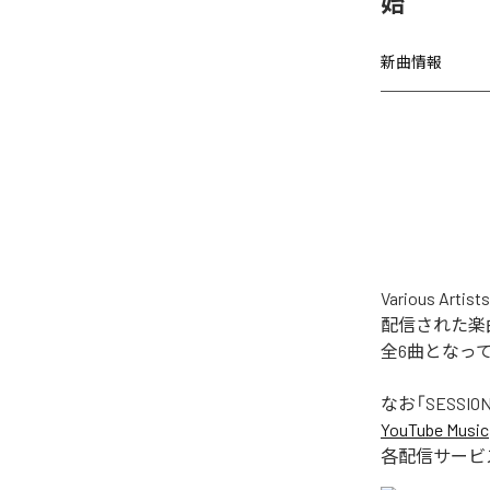
始
新曲情報
Various Ar
配信された楽曲は、「
全6曲となっ
なお「
SESSION
YouTube Music
各配信サービ