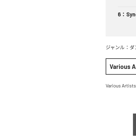
6
：
Syn
ジャンル：
ダ
Various A
Various Artists