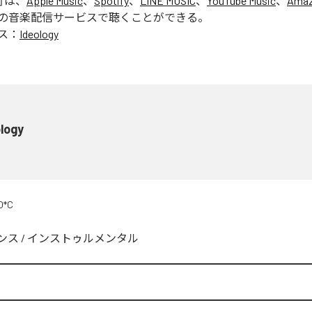
」は、
Apple Music
、
Spotify
、
LINE MUSIC
、
YouTube Music
、
Amaz
の音楽配信サービスで聴くことができる。
ス：
Ideology
logy
O*C
ンス
/
インストゥルメンタル