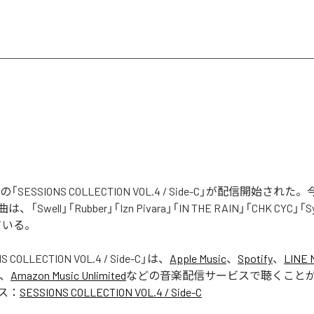
tistsの「SESSIONS COLLECTION VOL.4 / Side-C」が配信開始
Swell」「Rubber」「Izn Pivara」「IN THE RAIN」「CHK CYC」「
ている。
S COLLECTION VOL.4 / Side-C
」は、
Apple Music
、
Spotify
、
LINE 
、
Amazon Music Unlimited
などの音楽配信サービスで聴くこと
ス：
SESSIONS COLLECTION VOL.4 / Side-C