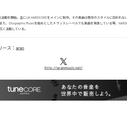
音楽活動を開始。主にUK HARDCOREをメインに制作。その楽曲は既存のスタイルに囚われな
た、Otographic Musicを始めとしたトランスレーベルでも楽曲を発表している等、HARD
広く活動している。
リース：
aran
http://aranmusic.net/