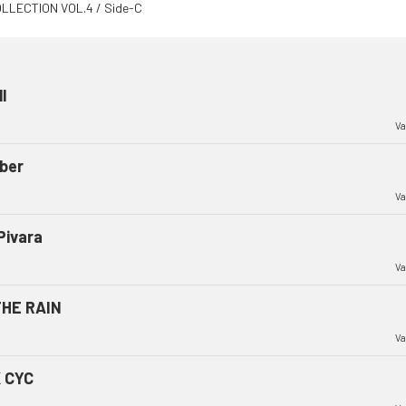
l
Va
ber
Va
Pivara
Va
THE RAIN
Va
 CYC