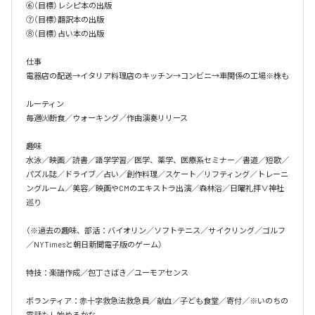
⑥（目標）レシピ本の出版

⑦（目標）翻訳本の出版

⑧（目標）占い本の出版

仕事

電器店の配送→イタリア料理店のキッチン→コンビニ→車関係の工場※株も

ルーティン

毎週㈫断食／ウォーキング／作曲演奏リリース

趣味

水泳／映画／読書／語学学習／医学、薬学、医療系セミナー／書道／短歌／
パズル誌／ドライブ／占い／創作料理／スケート／リフティング／トレーニ
ングルーム／美容／映画やCMのエキストラ出演／森林浴／日曜礼拝∨神社
巡り

（※過去の趣味、部活：バイオリン／ソフトテニス／サイクリング／ゴルフ
／NYTimesと朝日新聞電子版のゲーム）

特技：楽譜作成／包丁さばき／ユーモアセンス

ボランティア：赤十字救急法救急員／献血／子ども食堂／寄付／※いのちの
電話もし始めるかな
