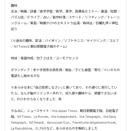
趣味

水泳／映画／読書／語学学習／医学、薬学、医療系セミナー／書道／短歌／
パズル誌／ドライブ／占い／創作料理／スケート／リフティング／トレーニ
ングルーム／美容／映画やCMのエキストラ出演／森林浴／日曜礼拝∨神社
巡り

（※過去の趣味、部活：バイオリン／ソフトテニス／サイクリング／ゴルフ
／NYTimesと朝日新聞電子版のゲーム）

特技：楽譜作成／包丁さばき／ユーモアセンス

ボランティア：赤十字救急法救急員／献血／子ども食堂／寄付／※いのちの
電話もし始めるかな

※あらゆる本に「自己投資しなさい」と書いてあり、その通りに実行してい
たら、なんか脳のリミッター外れて、収入源や趣味やら、把握できないほ
ど、わけわからなくなりました…笑

ちなみに、ニュースサイト：the Japan Times、朝日新聞電子版、日経電子
版、NYTimes、Le Monde、the Independent、the Telegraph、the Daily 
Telegraph、NZ Herald、Vancouver Sun、Frankfurter Allgemeine Kiosk、
La Repubblica、EL PAÍSなど、あらゆるものを解約しました
