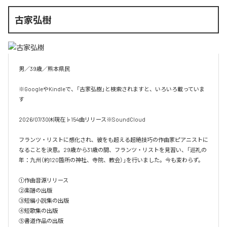
古家弘樹
男／39歳／熊本県民

※GoogleやKindleで、「古家弘樹」と検索されますと、いろいろ載っていま
す

2026/07/30㈭現在♭154曲リリース※SoundCloud

フランツ・リストに感化され、彼をも超える超絶技巧の作曲家ピアニストに
なることを決意。29歳から31歳の間、フランツ・リストを見習い、「巡礼の
年：九州（約120箇所の神社、寺院、教会）」を行いました。今も変わらず。

①作曲音源リリース

②楽譜の出版

③短編小説集の出版

④短歌集の出版

⑤書道作品の出版
