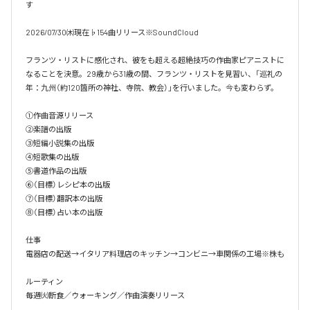
す

2026/07/30㈭現在♭154曲リリース※SoundCloud

フランツ・リストに感化され、彼をも超える超絶技巧の作曲家ピアニストに
なることを決意。29歳から31歳の間、フランツ・リストを見習い、「巡礼の
年：九州（約120箇所の神社、寺院、教会）」を行いました。今も変わらず。

①作曲音源リリース

②楽譜の出版

③短編小説集の出版

④短歌集の出版

⑤書道作品の出版

⑥（目標）レシピ本の出版

⑦（目標）翻訳本の出版

⑧（目標）占い本の出版

仕事

電器店の配送→イタリア料理店のキッチン→コンビニ→車関係の工場※株も

ルーティン

毎週㈫断食／ウォーキング／作曲演奏リリース
