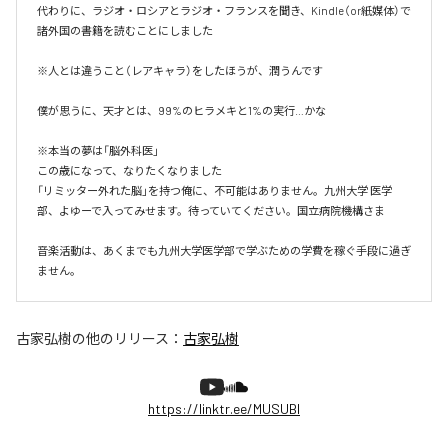
代わりに、ラジオ・ロシアとラジオ・フランスを聞き、Kindle（or紙媒体）で
諸外国の書籍を読むことにしました

※人とは違うこと（レアキャラ）をしたほうが、潤うんです

僕が思うに、天才とは、99%のヒラメキと1%の実行…かな

※本当の夢は「脳外科医」

この歳になって、なりたくなりました

「リミッター外れた脳」を持つ俺に、不可能はありません。九州大学 医学
部、よゆーで入ってみせます。待っていてください。国立病院機構さま

音楽活動は、あくまでも九州大学医学部で学ぶための学費を稼ぐ手段に過ぎ
ません。
古家弘樹
の他のリリース：
古家弘樹
https://linktr.ee/MUSUBI