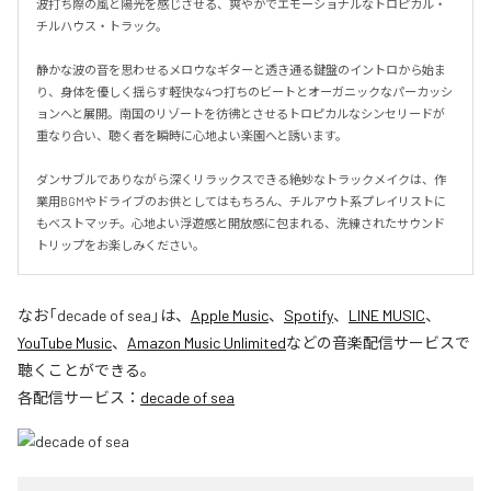
波打ち際の風と陽光を感じさせる、爽やかでエモーショナルなトロピカル・
チルハウス・トラック。

静かな波の音を思わせるメロウなギターと透き通る鍵盤のイントロから始ま
り、身体を優しく揺らす軽快な4つ打ちのビートとオーガニックなパーカッシ
ョンへと展開。南国のリゾートを彷彿とさせるトロピカルなシンセリードが
重なり合い、聴く者を瞬時に心地よい楽園へと誘います。

ダンサブルでありながら深くリラックスできる絶妙なトラックメイクは、作
業用BGMやドライブのお供としてはもちろん、チルアウト系プレイリストに
もベストマッチ。心地よい浮遊感と開放感に包まれる、洗練されたサウンド
トリップをお楽しみください。
なお「
decade of sea
」は、
Apple Music
、
Spotify
、
LINE MUSIC
、
YouTube Music
、
Amazon Music Unlimited
などの音楽配信サービスで
聴くことができる。
各配信サービス：
decade of sea