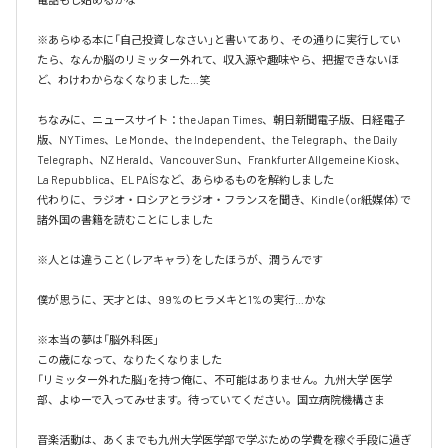
※あらゆる本に「自己投資しなさい」と書いてあり、その通りに実行してい
たら、なんか脳のリミッター外れて、収入源や趣味やら、把握できないほ
ど、わけわからなくなりました…笑

ちなみに、ニュースサイト：the Japan Times、朝日新聞電子版、日経電子
版、NYTimes、Le Monde、the Independent、the Telegraph、the Daily 
Telegraph、NZ Herald、Vancouver Sun、Frankfurter Allgemeine Kiosk、
La Repubblica、EL PAÍSなど、あらゆるものを解約しました

代わりに、ラジオ・ロシアとラジオ・フランスを聞き、Kindle（or紙媒体）で
諸外国の書籍を読むことにしました

※人とは違うこと（レアキャラ）をしたほうが、潤うんです

僕が思うに、天才とは、99%のヒラメキと1%の実行…かな

※本当の夢は「脳外科医」

この歳になって、なりたくなりました

「リミッター外れた脳」を持つ俺に、不可能はありません。九州大学 医学
部、よゆーで入ってみせます。待っていてください。国立病院機構さま

音楽活動は、あくまでも九州大学医学部で学ぶための学費を稼ぐ手段に過ぎ