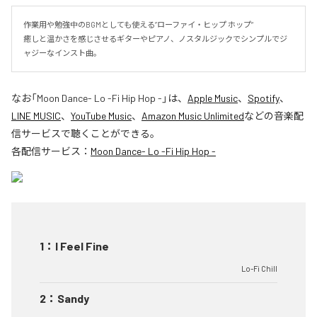
作業用や勉強中のBGMとしても使える”ローファイ・ヒップ ホップ“

癒しと温かさを感じさせるギターやピアノ、ノスタルジックでシンプルでジ
ャジーなインスト曲。
なお「
Moon Dance- Lo -Fi Hip Hop -
」は、
Apple Music
、
Spotify
、
LINE MUSIC
、
YouTube Music
、
Amazon Music Unlimited
などの音楽配
信サービスで聴くことができる。
各配信サービス：
Moon Dance- Lo -Fi Hip Hop -
1
：
I Feel Fine
Lo-Fi Chill
2
：
Sandy