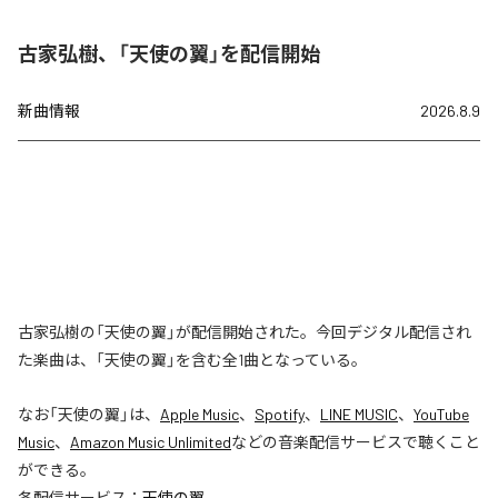
古家弘樹、「天使の翼」を配信開始
新曲情報
2026.8.9
古家弘樹の「天使の翼」が配信開始された。今回デジタル配信され
た楽曲は、「天使の翼」を含む全1曲となっている。
なお「
天使の翼
」は、
Apple Music
、
Spotify
、
LINE MUSIC
、
YouTube
Music
、
Amazon Music Unlimited
などの音楽配信サービスで聴くこと
ができる。
各配信サービス：
天使の翼